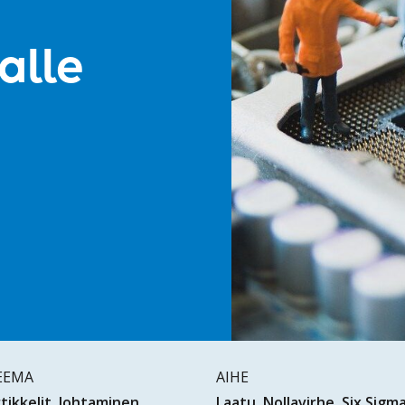
alle
EEMA
AIHE
tikkelit
Johtaminen
Laatu
Nollavirhe
Six Sigm