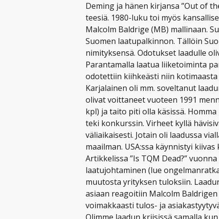
Deming ja hänen kirjansa ”Out of the
teesiä. 1980-luku toi myös kansallise
Malcolm Baldrige (MB) mallinaan. S
Suomen laatupalkinnon. Tällöin Suo
nimityksensä. Odotukset laadulle ol
Parantamalla laatua liiketoiminta pa
odotettiin kiihkeästi niin kotimaasta
Karjalainen oli mm. soveltanut laadun
olivat voittaneet vuoteen 1991 menn
kpl) ja taito piti olla käsissä. Homma 
teki konkurssin. Virheet kyllä hävisi
väliaikaisesti. Jotain oli laadussa via
maailman. USA:ssa käynnistyi kiivas 
Artikkelissa ”Is TQM Dead?” vuonna 1
laatujohtaminen (lue ongelmanratka
muutosta yrityksen tuloksiin. Laadun
asiaan reagoitiin Malcolm Baldrigen
voimakkaasti tulos- ja asiakastyytyv
Olimme laadun kriisissä samalla kun