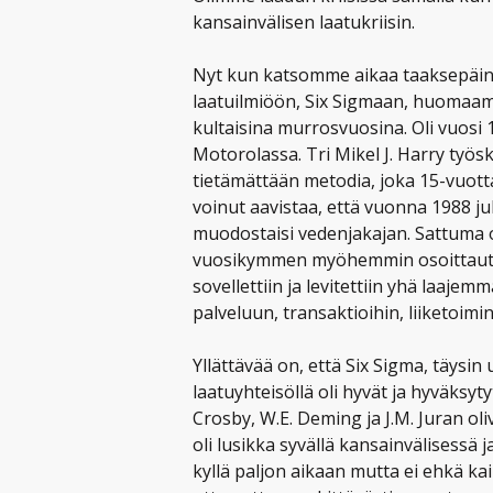
kansainvälisen laatukriisin.
Nyt kun katsomme aikaa taaksepäin
laatuilmiöön, Six Sigmaan, huomaamm
kultaisina murrosvuosina. Oli vuosi 
Motorolassa. Tri Mikel J. Harry työs
tietämättään metodia, joka 15-vuot
voinut aavistaa, että vuonna 1988 ju
muodostaisi vedenjakajan. Sattuma ol
vuosikymmen myöhemmin osoittautui 
sovellettiin ja levitettiin yhä laajem
palveluun, transaktioihin, liiketoimin
Yllättävää on, että Six Sigma, täysi
laatuyhteisöllä oli hyvät ja hyväksytyt
Crosby, W.E. Deming ja J.M. Juran ol
oli lusikka syvällä kansainvälisessä
kyllä paljon aikaan mutta ei ehkä kai