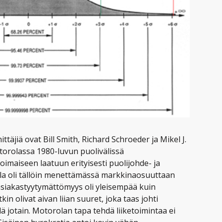
ttäjiä ovat Bill Smith, Richard Schroeder ja Mikel J.
torolassa 1980-luvun puolivälissä
oimaiseen laatuun erityisesti puolijohde- ja
ola oli tällöin menettämässä markkinaosuuttaan
le, asiakastyytymättömyys oli yleisempää kuin
in olivat aivan liian suuret, joka taas johti
hdä jotain. Motorolan tapa tehdä liiketoimintaa ei