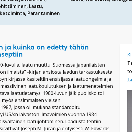
ehittäminen
Laatu
iketoiminta
Parantaminen
in ja kuinka on edetty tähän
K
septiin
Ta
0-luvulla, laatu muuttui Suomessa japanilaisten
to
 on ilmaista” -kirjan ansiosta laadun tarkastuksesta
yn kirjassa käsiteltiin ensisijassa laatuongelmia ja
t
massiivinen laatukoulutuksen ja laatumenetelmien
atava laatutietämys. 1980-luvun jälkipuolisko toi
 myös ensimmäisen yleisen
:1987, jossa oli mukana standardoitu
tyi USA:n laivaston ilmavoimien vuonna 1984
svaltainen laatujohtaminen. Laadusta tehtiin
iivittivät Joseph M. Juran ja erityisesti W. Edwards