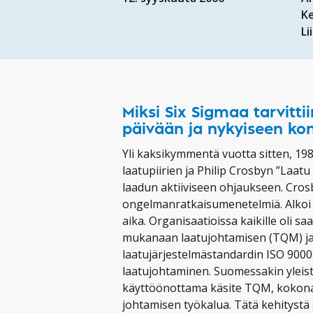
K
Li
Miksi Six Sigmaa tarvitti
päivään ja nykyiseen kon
Yli kaksikymmentä vuotta sitten, 198
laatupiirien ja Philip Crosbyn ”Laatu
laadun aktiiviseen ohjaukseen. Crosb
ongelmanratkaisumenetelmiä. Alkoi 
aika. Organisaatioissa kaikille oli sa
mukanaan laatujohtamisen (TQM) ja
laatujärjestelmästandardin ISO 9000
laatujohtaminen. Suomessakin yleis
käyttöönottama käsite TQM, kokonai
johtamisen työkalua. Tätä kehitystä s