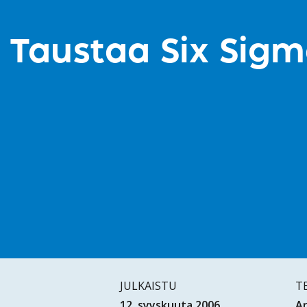
Taustaa Six Sigm
JULKAISTU
T
12. syyskuuta 2006
Ar