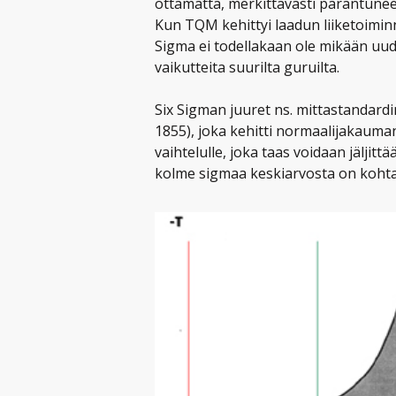
ottamatta, merkittävästi parantuneet.
Kun TQM kehittyi laadun liiketoiminna
Sigma ei todellakaan ole mikään uu
vaikutteita suurilta guruilta.
Six Sigman juuret ns. mittastandardin
1855), joka kehitti normaalijakauma
vaihtelulle, joka taas voidaan jäljittä
kolme sigmaa keskiarvosta on kohta, 