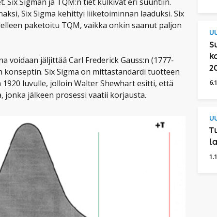
 Six Sigman ja TQM:n tiet kulkivat eri suuntiin.
ksi, Six Sigma kehittyi liiketoiminnan laaduksi. Six
delleen paketoitu TQM, vaikka onkin saanut paljon
UU
S
k
a voidaan jäljittää Carl Frederick Gauss:n (1777-
2
n konseptin. Six Sigma on mittastandardi tuotteen
ä 1920 luvulle, jolloin Walter Shewhart esitti, että
6.
jonka jälkeen prosessi vaatii korjausta.
UU
T
l
1.