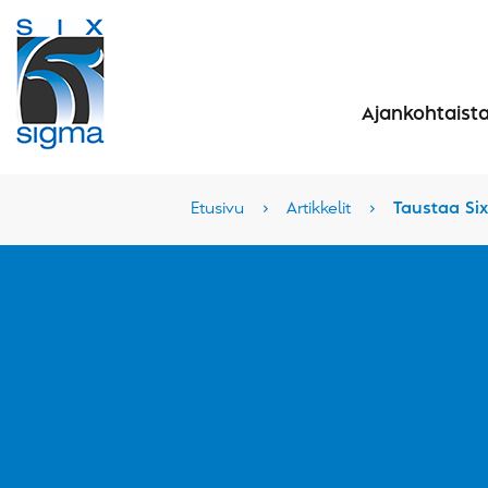
Ajankohtaist
Etusivu
›
Artikkelit
›
Taustaa Si