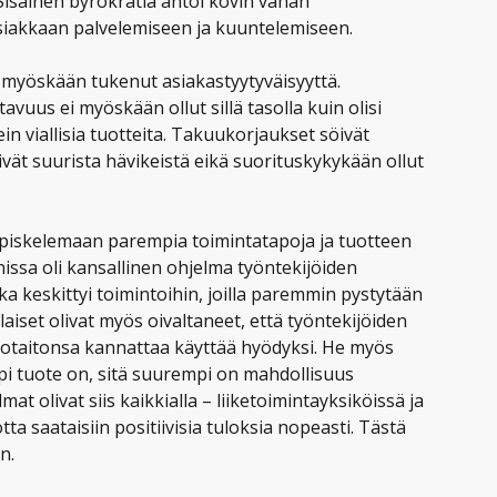
Sisäinen byrokratia antoi kovin vähän
asiakkaan palvelemiseen ja kuuntelemiseen.
i myöskään tukenut asiakastyytyväisyyttä.
avuus ei myöskään ollut sillä tasolla kuin olisi
sein viallisia tuotteita. Takuukorjaukset söivät
vät suurista hävikeistä eikä suorituskykykään ollut
 opiskelemaan parempia toimintatapoja ja tuotteen
nissa oli kansallinen ohjelma työntekijöiden
ka keskittyi toimintoihin, joilla paremmin pystytään
aiset olivat myös oivaltaneet, että työntekijöiden
ietotaitonsa kannattaa käyttää hyödyksi. He myös
pi tuote on, sitä suurempi on mahdollisuus
 olivat siis kaikkialla – liiketoimintayksiköissä ja
jotta saataisiin positiivisia tuloksia nopeasti. Tästä
n.