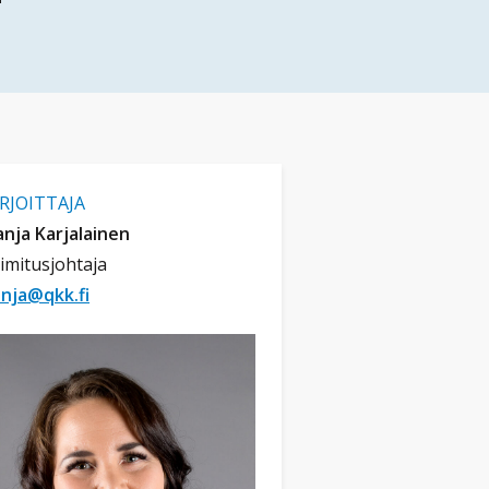
IRJOITTAJA
nja Karjalainen
imitusjohtaja
anja@qkk.fi