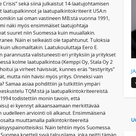
 Crisis” sekä siinä julkaistut 14-laatujohtamisen
t laatupalkinnot ja laatupalkintokriteerit USA:n
uomikin sai oman vastineen MB:stä vuonna 1991,
mi näki myös ensimmäiset laatujohtaja
ivat suuret niin Suomessa kuin muuallakin.
ranee. Näin ei selkeästi ole tapahtunut. Tuloksia
 kuin ulkomailtakin. Laatukouluttaja Eero E.
 parannusta valistuneesti eri yrityksiin ja yritykset
essä kolme laatupalkintoa (Kemppi Oy, Stala Oy 2
hoitui ja virheet hävisivät, kunnes eräs ”testiyritys”
J
vät, mutta niin hävisi myös yritys. Onneksi vain
lla? Samaa asiaa pohdittiin ja tutkittiin ympäri
keskustelu TQM:stä ja laatupalkintokriteereistä.
994 todistettiin monin tavoin, että
isu) ei kyennyt aikaansaamaan merkittävää
 uudelleen arviointi oli alkanut. Ensimmäisenä
 osalta muuttamalla palkintokriteereitä
U
äisyyspainotteisiksi. Näin tehtiin myös Suomessa.
 Suomea koetteli syvä talouslama, joka peitti tämän