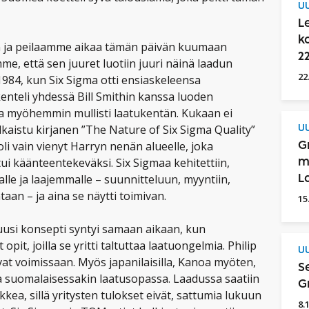
UU
L
k
 ja peilaamme aikaa tämän päivän kuumaan
2
e, että sen juuret luotiin juuri näinä laadun
22
1984, kun Six Sigma otti ensiaskeleensa
kenteli yhdessä Bill Smithin kanssa luoden
ta myöhemmin mullisti laatukentän. Kukaan ei
lkaistu kirjanen ”The Nature of Six Sigma Quality”
UU
i vain vienyt Harryn nenän alueelle, joka
G
käänteentekeväksi. Six Sigmaa kehitettiin,
m
malle ja laajemmalle – suunnitteluun, myyntiin,
L
taan – ja aina se näytti toimivan.
15
n uusi konsepti syntyi samaan aikaan, kun
 opit, joilla se yritti taltuttaa laatuongelmia. Philip
UU
ivat voimissaan. Myös japanilaisilla, Kanoa myöten,
S
 ja suomalaisessakin laatusopassa. Laadussa saatiin
G
kkea, sillä yritysten tulokset eivät, sattumia lukuun
8.