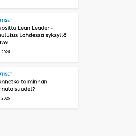
TISET
uosittu Lean Leader -
oulutus Lahdessa syksyllä
026!
1.2026
TISET
unnetko toiminnan
ainalaisuudet?
1.2026