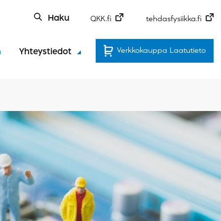
Haku
QKK.fi
tehdasfysiikka.fi
Verkkokauppa Laatutieto
Yhteystiedot