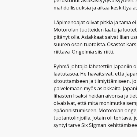
perustunut asiakastyytyväisyyteen. 
mahdollisuuksia ja aikaa keskittyä 
Läpimenoajat olivat pitkiä ja tämä e
Motorolan tuotteiden laatu ja luotett
pitänyt olla. Asiakkaat saivat liian u
suuren osan tuotoista. Osastot kärsi
riittävä. Ongelmia siis riitti.
Ryhmä johtajia lähetettiin Japaniin
laatutasoa. He havaitsivat, että Japa
sitouttamiseen ja tiimiyttämiseen, jo
palvelemaan myös asiakkaita. Japanil
lihasten lisäksi heidän aivonsa ja t
oivalsivat, että mitä monimutkaisem
epäonnistumiseen. Motorolan ongelmat
tuotantolinjoilla. Jotain oli tehtävä, 
syntyi tarve Six Sigman kehittämisee