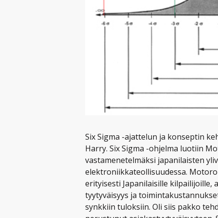
Six Sigma -ajattelun ja konseptin kehi
Harry. Six Sigma -ohjelma luotiin Mo
vastamenetelmäksi japanilaisten yliv
elektroniikkateollisuudessa. Motor
erityisesti Japanilaisille kilpailijoil
tyytyväisyys ja toimintakustannuksetk
synkkiin tuloksiin. Oli siis pakko te