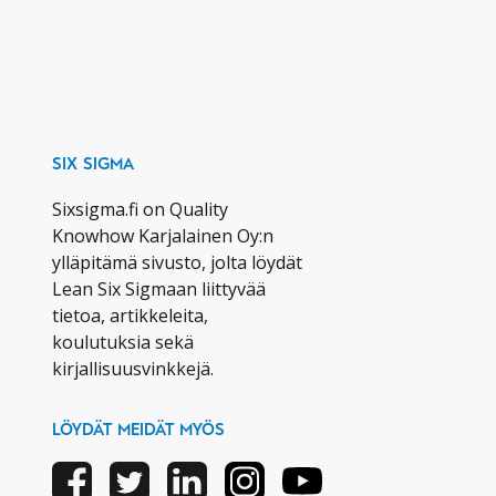
SIX SIGMA
Sixsigma.fi on Quality
Knowhow Karjalainen Oy:n
ylläpitämä sivusto, jolta löydät
Lean Six Sigmaan liittyvää
tietoa, artikkeleita,
koulutuksia sekä
kirjallisuusvinkkejä.
LÖYDÄT MEIDÄT MYÖS
Facebook
Twitter
Linkedin
Instagram
Youtube