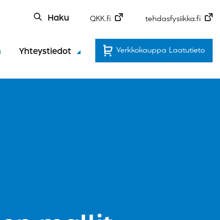
Haku
QKK.fi
tehdasfysiikka.fi
Verkkokauppa Laatutieto
Yhteystiedot