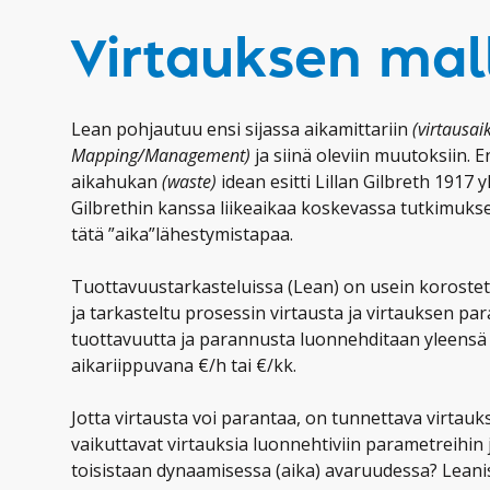
Virtauksen mall
Lean pohjautuu ensi sijassa aikamittariin
(virtausa
Mapping/Management)
ja siinä oleviin muutoksiin.
aikahukan
(waste)
idean esitti Lillan Gilbreth 1917
Gilbrethin kanssa liikeaikaa koskevassa tutkimukse
tätä ”aika”lähestymistapaa.
Tuottavuustarkasteluissa (Lean) on usein korostett
ja tarkasteltu prosessin virtausta ja virtauksen 
tuottavuutta ja parannusta luonnehditaan yleensä 
aikariippuvana €/h tai €/kk.
Jotta virtausta voi parantaa, on tunnettava virtauks
vaikuttavat virtauksia luonnehtiviin parametreihin 
toisistaan dynaamisessa (aika) avaruudessa? Leaniss