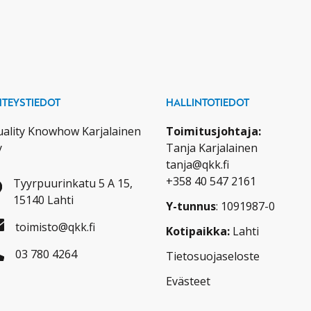
HTEYSTIEDOT
HALLINTOTIEDOT
ality Knowhow Karjalainen
Toimitusjohtaja:
y
Tanja Karjalainen
tanja@qkk.fi
+358 40 547 2161
Tyyrpuurinkatu 5 A 15,
15140 Lahti
Y-tunnus
: 1091987-0
toimisto@qkk.fi
Kotipaikka:
Lahti
03 780 4264
Tietosuojaseloste
Evästeet