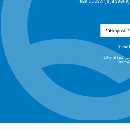
Tilaa uutiskirje ja saat
Tämä l
Liittymällä postit
lähettää 