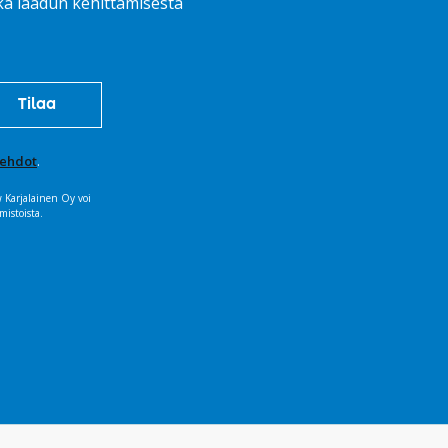
ekä laadun kehittämisestä
öehdot
.
Karjalainen Oy voi
mistoista.