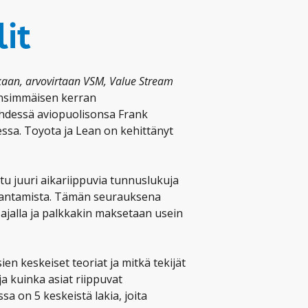
it
ikaan, arvovirtaan VSM, Value Stream
 Ensimmäisen kerran
 yhdessä aviopuolisonsa Frank
ssa. Toyota ja Lean on kehittänyt
u juuri aikariippuvia tunnuslukuja
parantamista. Tämän seurauksena
ajalla ja palkkakin maksetaan usein
ien keskeiset teoriat ja mitkä tekijät
ja kuinka asiat riippuvat
a on 5 keskeistä lakia, joita