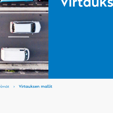
Virtauks
elmät
›
Virtauksen mallit