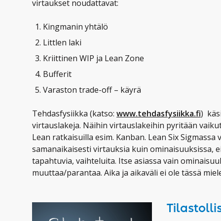
virtaukset noudattavat:
Kingmanin yhtälö
Littlen laki
Kriittinen WIP ja Lean Zone
Bufferit
Varaston trade-off – käyrä
Tehdasfysiikka (katso:
www.tehdasfysiikka.fi
) käs
virtauslakeja. Näihin virtauslakeihin pyritään vaik
Lean ratkaisuilla esim. Kanban. Lean Six Sigmassa
samanaikaisesti virtauksia kuin ominaisuuksissa, e
tapahtuvia, vaihteluita. Itse asiassa vain ominaisu
muuttaa/parantaa. Aika ja aikaväli ei ole tässä mie
Tilastoll