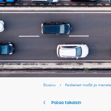
Etusivu
›
Keskeiset mallit ja menet
Palaa takaisin