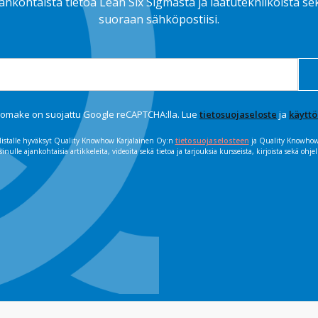
 ajankohtaista tietoa Lean Six Sigmasta ja laatutekniikoista s
suoraan sähköpostiisi.
omake on suojattu Google reCAPTCHA:lla. Lue
tietosuojaseloste
ja
käytt
uslistalle hyväksyt Quality Knowhow Karjalainen Oy:n
tietosuojaselosteen
ja Quality Knowhow 
sinulle ajankohtaisia artikkeleita, videoita sekä tietoa ja tarjouksia kursseista, kirjoista sekä ohjel