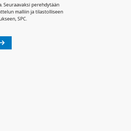
a. Seuraavaksi perehdytään
attelun malliin ja tilastolliseen
ukseen, SPC.