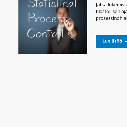
Jatka lukemist
tilastollisen aj
prosessinohja
Lue lisää