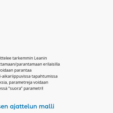
ittelee tarkemmin Leanin
uttamaan/parantamaan erilaisilla
 voidaan parantaa
i-aikariippuvissa tapahtumissa
uksia, parametreja voidaan
lessä ”suora” parametri!
isen ajattelun malli