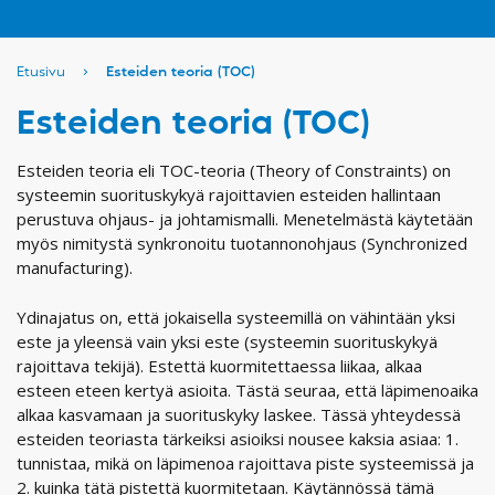
Etusivu
›
Esteiden teoria (TOC)
Esteiden teoria (TOC)
Esteiden teoria eli TOC-teoria (Theory of Constraints) on
systeemin suorituskykyä rajoittavien esteiden hallintaan
perustuva ohjaus- ja johtamismalli. Menetelmästä käytetään
myös nimitystä synkronoitu tuotannonohjaus (Synchronized
manufacturing).
Ydinajatus on, että jokaisella systeemillä on vähintään yksi
este ja yleensä vain yksi este (systeemin suorituskykyä
rajoittava tekijä). Estettä kuormitettaessa liikaa, alkaa
esteen eteen kertyä asioita. Tästä seuraa, että läpimenoaika
alkaa kasvamaan ja suorituskyky laskee. Tässä yhteydessä
esteiden teoriasta tärkeiksi asioiksi nousee kaksia asiaa: 1.
tunnistaa, mikä on läpimenoa rajoittava piste systeemissä ja
2. kuinka tätä pistettä kuormitetaan. Käytännössä tämä