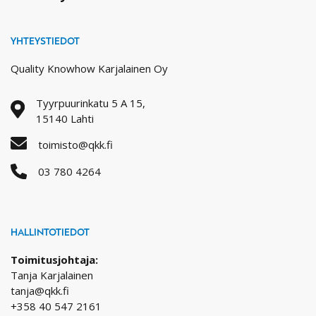
YHTEYSTIEDOT
Quality Knowhow Karjalainen Oy
Tyyrpuurinkatu 5 A 15,
15140 Lahti
toimisto@qkk.fi
03 780 4264
HALLINTOTIEDOT
Toimitusjohtaja:
Tanja Karjalainen
tanja@qkk.fi
+358 40 547 2161