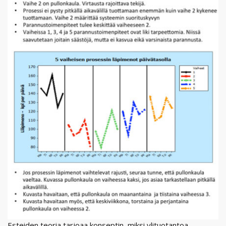
Esteiden teoria tarjoaa konseptin, miksi ylituotantoa