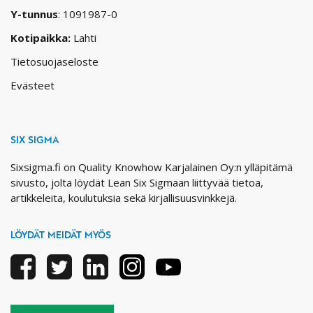
Y-tunnus
: 1091987-0
Kotipaikka:
Lahti
Tietosuojaseloste
Evästeet
SIX SIGMA
Sixsigma.fi on Quality Knowhow Karjalainen Oy:n ylläpitämä
sivusto, jolta löydät Lean Six Sigmaan liittyvää tietoa,
artikkeleita, koulutuksia sekä kirjallisuusvinkkejä.
LÖYDÄT MEIDÄT MYÖS
Facebook
Twitter
Linkedin
Instagram
Youtube