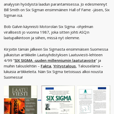
analyysin hyödyistä laadun parantamisessa. Jo edesmennyt
Bill Smith on Six Sigman ensimmäinen Hall of Fame -jäsen, Six
Sigman isä.
Bob Galvin käynnisti Motorolan Six Sigma -ohjelman
virallisesti jo vuonna 1987, joka sitten johti ASQ:n
laatupalkintoon ja siihen, missä nyt olemme.
Kirjoitin tämän jälkeen Six Sigmasta ensimmäisen Suomessa
julkaistun artikkelin Laatuyhdistyksen Laatuviesti-lehteen
4/99 ”
SIX SIGMA -uuden millenniumin laatutavoite
” ja
muihin talouslehtiin –
Fakta
,
Yritystalous
, Talouselämä –
lukuisia artikkeleita. Näin Six Sigma tietoisuus alkoi nousta
Suomessa!