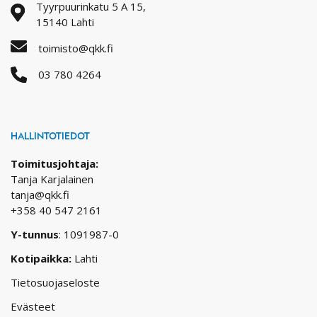
Tyyrpuurinkatu 5 A 15,
15140 Lahti
toimisto@qkk.fi
03 780 4264
HALLINTOTIEDOT
Toimitusjohtaja:
Tanja Karjalainen
tanja@qkk.fi
+358 40 547 2161
Y-tunnus
: 1091987-0
Kotipaikka:
Lahti
Tietosuojaseloste
Evästeet