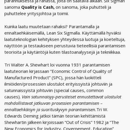
parannuksesta ja rahasta, joita on saatava aikaan. Six Sigman
sanoma
Quality is Cash,
on sanoma, joka puhutteli ja
puhuttelee yritysjohtoa ja toimii.
Kuinka laatu muutetaan rahaksi? Parantamalla ja
ennaltaehkäisemällä, Lean Six Sigmalla. Käyttämällä hyväksi
laatuteknologian kehityksen yhteydessä luotuja ja koeteltuja,
näyttöön ja testaukseen perustuvia tieteellisiä parantamisen
teorioita ja käytäntöjä kuten tilastoanalyysejä ja tekniikkaa.
Tri Walter A. Shewhart loi vuonna 1931 parantamisen
laatuteorian kirjassaan ”Economic Control of Quality of
Manufactured Product” (SPC), jossa hän luokitteli
ilmiöiden/prosessien ulostulot erityissyistä johtuviin ja
satunnaissyistä johtuviin (special causes, common
causes).
Vain satunnaisyy-perusteiset ennustettavat ulostulot
mahdollistavat jatkuvan prosessien parantamisen –
ennaltaehkäisyn ja suorituskyvyn parantamisen.
Tri W.
Edwards Deming jatkoi tämän teorian kehittämistä
Shewhartin jälkeen kirjoissaan “Out of Crisis” 1982 ja ”The
New Economics for Industry, Covernement, Education”