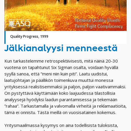
Quality Progress, 1999
Jälkianalyysi menneestä
Kun tarkastelemme retrospektiivisesti, mitä näinä 20-30
vuotena on tapahtunut Six Sigman osalta, voidaan hyvällä
syyllä sanoa, että ”meni niin kuin piti”. Laatu uudistui,
laatujohtajan ja päällikön toimenkuva muuttui monessa
yrityksessä realistisemmaksi ja paljon, paljon vaativammaksi.
On pystyttävä käyttämään koko laajuudessa tilastollisia
analyysejä hyödyksi laadun parantamisessa ja tekemään
”rahaa”. Tarkastamalla ja valvomalla virheitä ja reklamaatioita,
tämä ei onnistu. Tästä meillä on vuosisatainen kokemus.
Yritysmaailmassa kysymys on aina todellisista tuloksista,