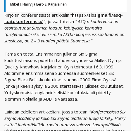
Mikel J. Harry ja Eero E. Karjalainen
Kirjoitin konferenssista artikkelin ”
https://sixsigma.fi/asq-
laatukonferenssi/
”, jossa totesin
” ASQ:n konferenssi on
osoittautunut Suomen laadun kehityksen kannalta
”profetionaaliseksi” eli se mikä ASQ:n konferenssissa tänään on
suosiossa, on 2 – 3 vuoden päästä Suomessa.”
Tämä on totta. Ensimmäinen julkinen Six Sigma
koulutustilaisuus pidettiin Lahdessa yhdessä Akilles Oy:n ja
Quality Knowhow Karjalainen Oy:n toimesta 16.3.1999.
Aloitimme ensimmäisenä Suomessa suomenkieliset Six
Sigma Black Belt -koulutukset vuonna 2000 Eimo Oy:ssä.
Jonka jälkeen syksyllä 2000 starttasivat julkiset koulutukset.
Yrityskohtaisia englanninkielisiä koulutuksia oli pidetty
aiemmin Nokialla ja ABB:llä Vaasassa.
Lainaan edelleen artikkeliani, jossa totean: ”
Konferenssissa Six
Sigma Academy ja koko Six Sigma ajattelun luoja Mikel J. Harry
esitteli laatupäällikön roolin uudessa valossa. Laatupäällikkö