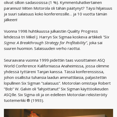
olivat silloin sadasosissa (1 %). Kymmentuhatkertainen
parannus! Miten Motorola oli tähän päätynyt? Täysi hiljaisuus
ja suuri salaisuus koko konferenssille… ja 10 vuotta tämän
jälkeen!
Vuonna 1998 huhtikuussa julkaistiin Quality Progress
lehdessä tri Mikel J. Harryn Six Sigmaa koskeva artikkeli
”Six
Sigma: A Breakthrough Strategy for Profitability”
, joka sai
suuren huomion. Salaisuuden verho raottui.
Seuraavana vuonna 1999 pidettiin taas vuosittainen ASQ
World Conference Kaliforniassa Anaheimissa, jossa olimme
yhdessä tyttäreni Tanjan kanssa. Tässä konferenssissa,
johon osallistui tuhansia laadun ammattilaisia, paljastettiin
lopullinen Six Sigman ”salaisuus”. Motorolan omistaja Robert
”Bob” W. Galvin oli ”lahjoittanut” Six Sigman käyttöoikeuden
ASQ:lle. Six Sigma oli ja on edelleen Motorolan rekisteröity
tuotemerkki ® (1993).