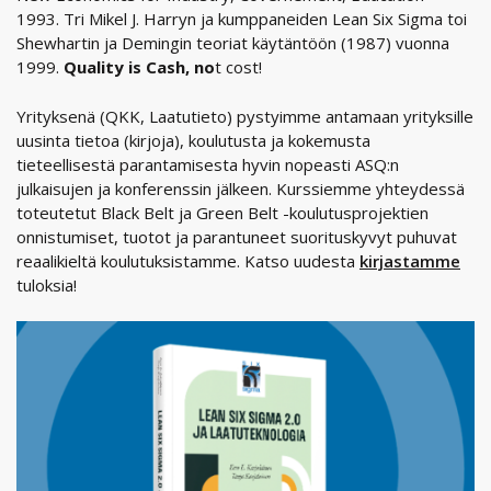
1993. Tri Mikel J. Harryn ja kumppaneiden Lean Six Sigma toi
Shewhartin ja Demingin teoriat käytäntöön (1987) vuonna
1999.
Quality is Cash, no
t cost!
Yrityksenä (QKK, Laatutieto) pystyimme antamaan yrityksille
uusinta tietoa (kirjoja), koulutusta ja kokemusta
tieteellisestä parantamisesta hyvin nopeasti ASQ:n
julkaisujen ja konferenssin jälkeen. Kurssiemme yhteydessä
toteutetut Black Belt ja Green Belt -koulutusprojektien
onnistumiset, tuotot ja parantuneet suorituskyvyt puhuvat
reaalikieltä koulutuksistamme. Katso uudesta
kirjastamme
tuloksia!