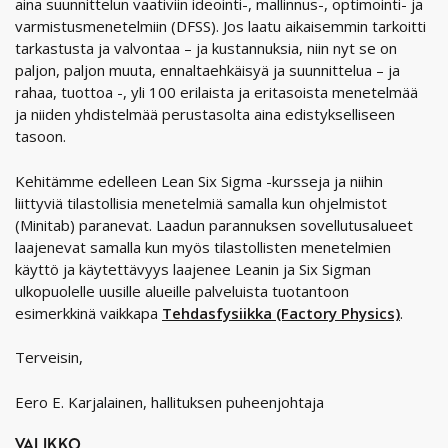
aina suunnittelun vaativiin ideointi-, mallinnus-, optimointi- ja
varmistusmenetelmiin (DFSS). Jos laatu aikaisemmin tarkoitti
tarkastusta ja valvontaa – ja kustannuksia, niin nyt se on
paljon, paljon muuta, ennaltaehkäisyä ja suunnittelua – ja
rahaa, tuottoa -, yli 100 erilaista ja eritasoista menetelmää
ja niiden yhdistelmää perustasolta aina edistykselliseen
tasoon.
Kehitämme edelleen Lean Six Sigma -kursseja ja niihin
liittyviä tilastollisia menetelmiä samalla kun ohjelmistot
(Minitab) paranevat. Laadun parannuksen sovellutusalueet
laajenevat samalla kun myös tilastollisten menetelmien
käyttö ja käytettävyys laajenee Leanin ja Six Sigman
ulkopuolelle uusille alueille palveluista tuotantoon
esimerkkinä vaikkapa
Tehdasfysiikka (Factory Physics)
.
Terveisin,
Eero E. Karjalainen, hallituksen puheenjohtaja
VALIKKO