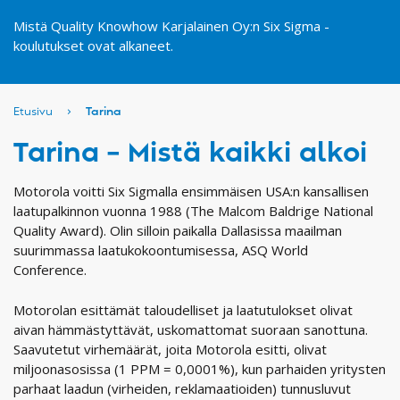
Mistä Quality Knowhow Karjalainen Oy:n Six Sigma -
koulutukset ovat alkaneet.
Etusivu
›
Tarina
Tarina – Mistä kaikki alkoi
Motorola voitti Six Sigmalla ensimmäisen USA:n kansallisen
laatupalkinnon vuonna 1988 (The Malcom Baldrige National
Quality Award). Olin silloin paikalla Dallasissa maailman
suurimmassa laatukokoontumisessa, ASQ World
Conference.
Motorolan esittämät taloudelliset ja laatutulokset olivat
aivan hämmästyttävät, uskomattomat suoraan sanottuna.
Saavutetut virhemäärät, joita Motorola esitti, olivat
miljoonasosissa (1 PPM = 0,0001%), kun parhaiden yritysten
parhaat laadun (virheiden, reklamaatioiden) tunnusluvut