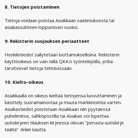
8. Tietojen poistaminen
Tietoja voidaan poistaa Asiakkaan vaatimuksesta tai
asiakassuhteen loppumisen vuoksi.
9. Rekisterin suojauksen periaatteet
Henkilötiedot säilytetään luottamuksellisina. Rekisterin
käyttöoikeus on vain niillä QKK:n työntekijöillä, jotka
tarvitsevat tietoja tehtävissään.
10. Kielto-oikeus
Asiakkaalla on oikeus kieltää tietojensa luovuttaminen ja
käsittely suoramainontaa ja muuta markkinointia varten.
Asiakastiedot poistetaan Asiakkaan niin pyytäessä
puhelimitse, sähköpostilla tai Asiakas voi lopettaa
uutiskirjeen tilauksen kirjeessä olevan ”peruuta uutiskirje
täältä” -linkin kautta.