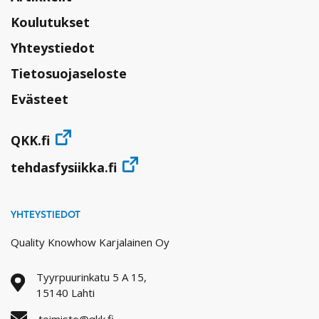
Koulutukset
Yhteystiedot
Tietosuojaseloste
Evästeet
QKK.fi
tehdasfysiikka.fi
YHTEYSTIEDOT
Quality Knowhow Karjalainen Oy
Tyyrpuurinkatu 5 A 15,
15140 Lahti
toimisto@qkk.fi