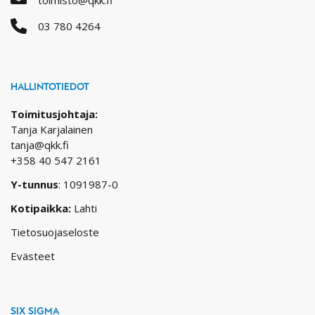
03 780 4264
HALLINTOTIEDOT
Toimitusjohtaja:
Tanja Karjalainen
tanja@qkk.fi
+358 40 547 2161
Y-tunnus
: 1091987-0
Kotipaikka:
Lahti
Tietosuojaseloste
Evästeet
SIX SIGMA