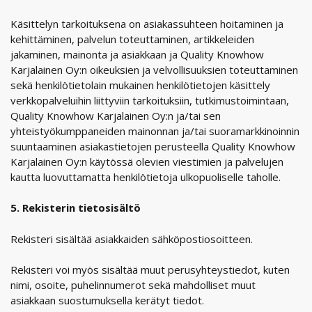
Käsittelyn tarkoituksena on asiakassuhteen hoitaminen ja
kehittäminen, palvelun toteuttaminen, artikkeleiden
jakaminen, mainonta ja asiakkaan ja Quality Knowhow
Karjalainen Oy:n oikeuksien ja velvollisuuksien toteuttaminen
sekä henkilötietolain mukainen henkilötietojen käsittely
verkkopalveluihin liittyviin tarkoituksiin, tutkimustoimintaan,
Quality Knowhow Karjalainen Oy:n ja/tai sen
yhteistyökumppaneiden mainonnan ja/tai suoramarkkinoinnin
suuntaaminen asiakastietojen perusteella Quality Knowhow
Karjalainen Oy:n käytössä olevien viestimien ja palvelujen
kautta luovuttamatta henkilötietoja ulkopuoliselle taholle.
5. Rekisterin tietosisältö
Rekisteri sisältää asiakkaiden sähköpostiosoitteen.
Rekisteri voi myös sisältää muut perusyhteystiedot, kuten
nimi, osoite, puhelinnumerot sekä mahdolliset muut
asiakkaan suostumuksella kerätyt tiedot.