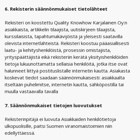
6. Rekisterin säännönmukaiset tietolähteet
Rekisteri on koostettu Quality Knowhow Karjalainen Oy:n
asiakkaista, artikkelin tilaajista, uutiskirjeen tilaajista,
kurssilaisista, tapahtumakävijöistä ja yleisesti saatavilla
olevista internetlähteistä. Rekisteri koostuu pääasiallisesti
laatu- ja kehityshenkilöistä, prosessin omistajista,
yrityspäättäjistä eikä rekisteriin kerätä yksityishenkilöiden
tietoja lukuunottamatta sellaisia henkilöitä, jotka itse ovat
halunneet liittyä postituslistalle internetin kautta. Asiakasta
koskevat tiedot saadaan säännönmukaisesti: asiakkaalta
itseltään puhelimitse, internetin kautta, sähköpostilla tai
muulla vastaavalla tavalla
7. Säännönmukaiset tietojen luovutukset
Rekisterinpitäjä ei luovuta Asiakkaiden henkilötietoja
ulkopuolisille, paitsi Suomen viranomaistoimien niin
edellyttäessä.