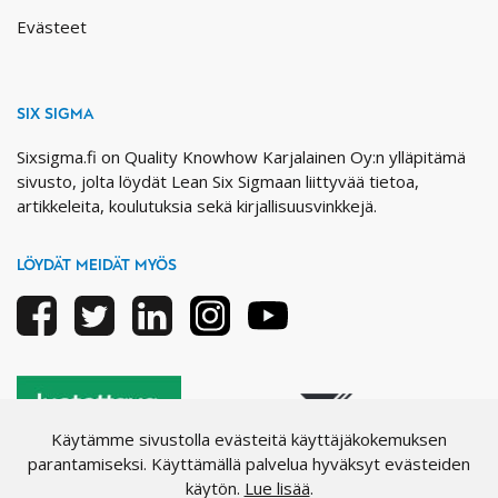
Evästeet
SIX SIGMA
Sixsigma.fi on Quality Knowhow Karjalainen Oy:n ylläpitämä
sivusto, jolta löydät Lean Six Sigmaan liittyvää tietoa,
artikkeleita, koulutuksia sekä kirjallisuusvinkkejä.
LÖYDÄT MEIDÄT MYÖS
Facebook
Twitter
Linkedin
Instagram
Youtube
Käytämme sivustolla evästeitä käyttäjäkokemuksen
parantamiseksi. Käyttämällä palvelua hyväksyt evästeiden
käytön.
Lue lisää
.