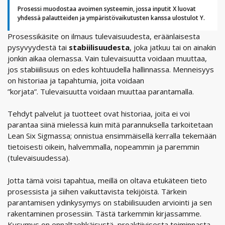
Prosessi muodostaa avoimen systeemin, jossa inputit X luovat
yhdessä palautteiden ja ympäristövaikutusten kanssa ulostulot Y.
Prosessikäsite on ilmaus tulevaisuudesta, eräänlaisesta
pysyvyydestä tai
stabiilisuudesta
, joka jatkuu tai on ainakin
jonkin aikaa olemassa. Vain tulevaisuutta voidaan muuttaa,
jos stabiiilisuus on edes kohtuudella hallinnassa. Menneisyys
on historiaa ja tapahtumia, joita voidaan
”korjata”. Tulevaisuutta voidaan muuttaa parantamalla.
Tehdyt palvelut ja tuotteet ovat historiaa, joita ei voi
parantaa siinä mielessä kuin mitä parannuksella tarkoitetaan
Lean Six Sigmassa; onnistua ensimmäisellä kerralla tekemään
tietoisesti oikein, halvemmalla, nopeammin ja paremmin
(tulevaisuudessa).
Jotta tämä voisi tapahtua, meillä on oltava etukäteen tieto
prosessista ja siihen vaikuttavista tekijöistä. Tärkein
parantamisen ydinkysymys on stabiilisuuden arviointi ja sen
rakentaminen prosessiin. Tästä tarkemmin kirjassamme.
Kysymys on ennaltaehkäisystä, proaktiivisesta toiminnasta