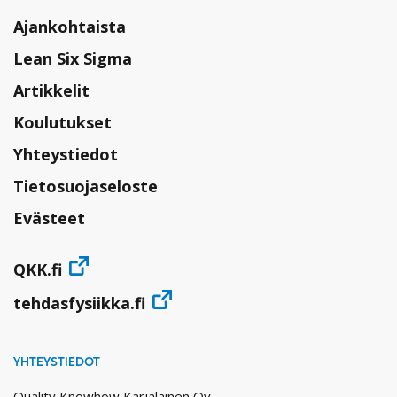
Ajankohtaista
Lean Six Sigma
Artikkelit
Koulutukset
Yhteystiedot
Tietosuojaseloste
Evästeet
QKK.fi
tehdasfysiikka.fi
YHTEYSTIEDOT
Quality Knowhow Karjalainen Oy