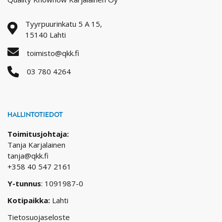
Tyyrpuurinkatu 5 A 15,
15140 Lahti
toimisto@qkk.fi
03 780 4264
HALLINTOTIEDOT
Toimitusjohtaja:
Tanja Karjalainen
tanja@qkk.fi
+358 40 547 2161
Y-tunnus
: 1091987-0
Kotipaikka:
Lahti
Tietosuojaseloste