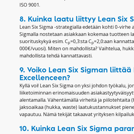
ISO 9001.
8. Kuinka laatu liittyy Lean Six
Lean Six Sigma -strategialla edetään kohti 0-virhe a
Sigmalla nostetaan asiakkaan kokemaa tuotteen l
suorituskykyä esim. C
=0,3:sta C
=2,0:aan kannatta
p
p
000€/vuosi). Miten on mahdollista? Vaihtelua, huk
mahdollista tehdä kannattavasti.
9. Voiko Lean Six Sigman liittää
Excellenceen?
Kyllä voi! Lean Six Sigma on yksi johdon työkalu, jo
liiketoiminnan erinomaisuuden asiakastyytyväisyyt
alentamalla. Vähentämällä virheitä ja piilotehtaita 
jaksoaikaa (hukka, waste) laatukustannukset piene
vapautuu. Nämä tekijät takaavat yrityksen kilpail
10. Kuinka Lean Six Sigma para