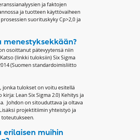
ranssianalyysien ja faktojen
otannossa ja tuotteen käyttövaiheen
 prosessien suorituskyky Cp>2,0 ja
ta menestyksekkään?
on osoittanut pätevyytensä niin
 Katso (linkki tuloksiin) Six Sigma
014 (Suomen standardoimisliitto
onka tulokset on voitu esitellä
kirja: Lean Six Sigma 2.0) Kehitys ja
. Johdon on sitouduttava ja oltava
säksi projektitiimin yhteistyö ja
u toteutukseen.
 erilaisen muihin