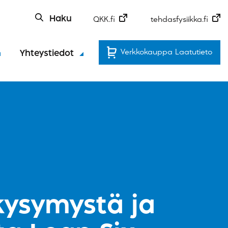
Haku
QKK.fi
tehdasfysiikka.fi
Verkkokauppa Laatutieto
Yhteystiedot
kysymystä ja