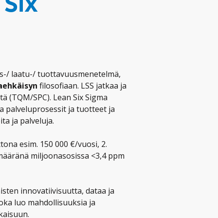
 Six
s-/ laatu-/ tuottavuusmenetelmä,
taehkäisyn
filosofiaan. LSS jatkaa ja
ttä (TQM/SPC). Lean Six Sigma
a palveluprosessit ja tuotteet ja
ta ja palveluja.
tona esim. 150 000 €/vuosi, 2.
hemääränä miljoonasosissa <3,4 ppm
ten innovatiivisuutta, dataa ja
joka luo mahdollisuuksia ja
kaisuun.