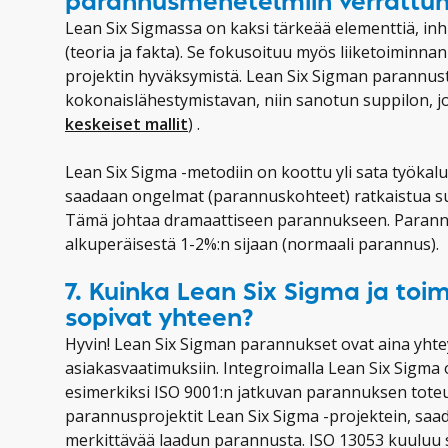
parannusmenetelmiin verrattu
Lean Six Sigmassa on kaksi tärkeää elementtiä, inhi
(teoria ja fakta). Se fokusoituu myös liiketoiminn
projektin hyväksymistä. Lean Six Sigman parannu
kokonaislähestymistavan, niin sanotun suppilon, jo
keskeiset mallit
) .
Lean Six Sigma -metodiin on koottu yli sata työka
saadaan ongelmat (parannuskohteet) ratkaistua su
Tämä johtaa dramaattiseen parannukseen. Parann
alkuperäisestä 1-2%:n sijaan (normaali parannus).
7. Kuinka Lean Six Sigma ja toi
sopivat yhteen?
Hyvin! Lean Six Sigman parannukset ovat aina yhteydes
asiakasvaatimuksiin. Integroimalla Lean Six Sigma 
esimerkiksi ISO 9001:n jatkuvan parannuksen toteu
parannusprojektit Lean Six Sigma -projektein, saad
merkittävää laadun parannusta. ISO 13053 kuulu