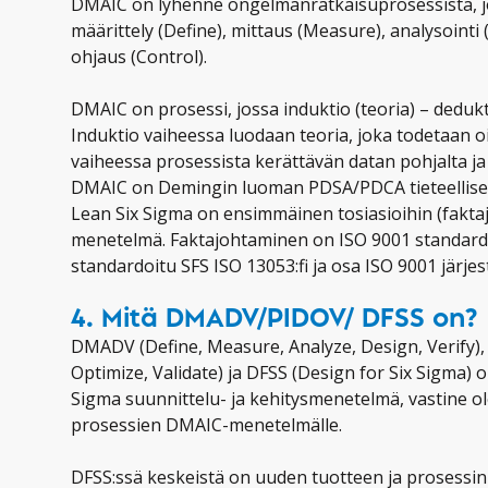
DMAIC on lyhenne ongelmanratkaisuprosessista, jo
määrittely (Define), mittaus (Measure), analysointi
ohjaus (Control).
DMAIC on prosessi, jossa induktio (teoria) – dedukti
Induktio vaiheessa luodaan teoria, joka todetaan oi
vaiheessa prosessista kerättävän datan pohjalta ja 
DMAIC on Demingin luoman PDSA/PDCA tieteellise
Lean Six Sigma on ensimmäinen tosiasioihin (fakt
menetelmä. Faktajohtaminen on ISO 9001 standardin
standardoitu SFS ISO 13053:fi ja osa ISO 9001 järje
4. Mitä DMADV/PIDOV/ DFSS on?
DMADV (Define, Measure, Analyze, Design, Verify), 
Optimize, Validate) ja DFSS (Design for Six Sigma) 
Sigma suunnittelu- ja kehitysmenetelmä, vastine ol
prosessien DMAIC-menetelmälle.
DFSS:ssä keskeistä on uuden tuotteen ja prosessin 