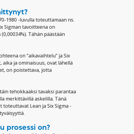
ittynyt?
70-1980 -luvulla toteuttamaan ns.
Six Sigman tavoitteena on
a (0,00034%). Tähän päästään
ohteena on ”aikavaihtelu” ja Six
aika ja ominaisuus, ovat lähellä
t, on poistettava, jotta
ttäin tehokkaaksi tavaksi parantaa
la merkittävillä askelilla. Tänä
 toteuttavat Lean ja Six Sigma -
yväisyyttä.
u prosessi on?