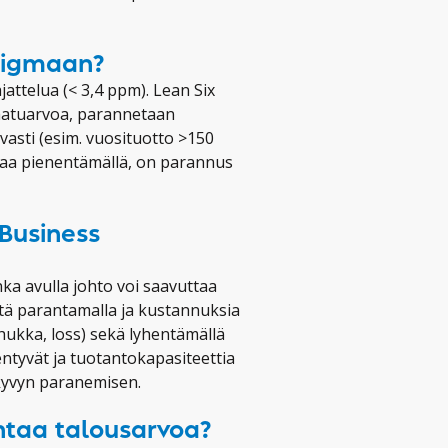
 Sigmaan?
jattelua (< 3,4 ppm). Lean Six
aatuarvoa, parannetaan
vasti (esim. vuosituotto >150
kaa pienentämällä, on parannus
 Business
nka avulla johto voi saavuttaa
tä parantamalla ja kustannuksia
(hukka, loss) sekä lyhentämällä
ntyvät ja tuotantokapasiteettia
ukyvyn paranemisen.
ntaa talousarvoa?