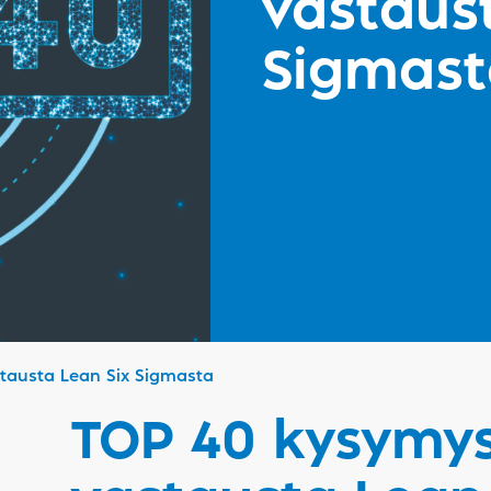
vastaus
Sigmast
stausta Lean Six Sigmasta
TOP 40 kysymys