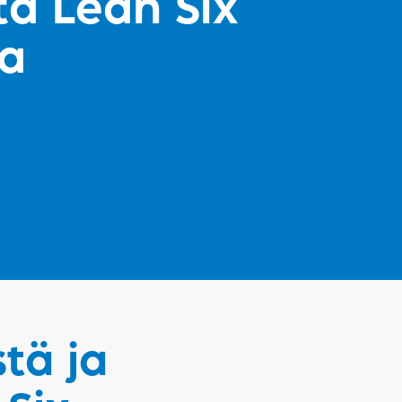
ta Lean Six
a
tä ja