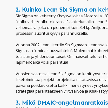
2. Kuinka Lean Six Sigma on keh
Six Sigma on kehitetty Yhdysvalloissa Motorolla 19
”nolla-virhe/nolla-toleranssi”-ajattelumallia. Lean 
virhemäärä, joka on pienempi kuin 3,4 kpl/miljoon
prosessin suorituskyvyn parannuksella.
Vuonna 2002 Lean liitettiin Six Sigmaan. Leanissa k
Sigmassa ”ominaisuusvaihtelu”. Molemmat kohteet, 
toisiaan ja yhdensuuntaiset. Ominaisvaihtelu, virhee
läpimenoaika voisi parantua!
Vuosien saatossa Lean Six Sigma on kehittynyt eri
liiketoimintaa projekti projektilta mitattavissa olevil
päivänä poikkeuksetta kaikki menestyneet yritykset
strategiaa parantaakseen yritysarvoa ja asiakastyyt
3. Mikä DMAIC-ongelmanratkais