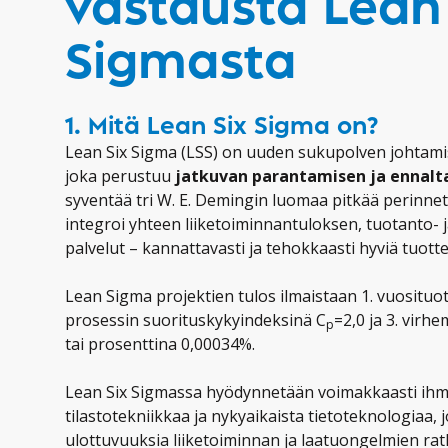
vastausta Lean
Sigmasta
1. Mitä Lean Six Sigma on?
Lean Six Sigma (LSS) on uuden sukupolven johtami
joka perustuu
jatkuvan parantamisen ja ennal
syventää tri W. E. Demingin luomaa pitkää perinne
integroi yhteen liiketoiminnantuloksen, tuotanto- j
palvelut – kannattavasti ja tehokkaasti hyviä tuottei
Lean Sigma projektien tulos ilmaistaan 1. vuosituot
prosessin suorituskykyindeksinä C
=2,0 ja 3. vir
p
tai prosenttina 0,00034%.
Lean Six Sigmassa hyödynnetään voimakkaasti ihmis
tilastotekniikkaa ja nykyaikaista tietoteknologiaa, 
ulottuvuuksia liiketoiminnan ja laatuongelmien rat