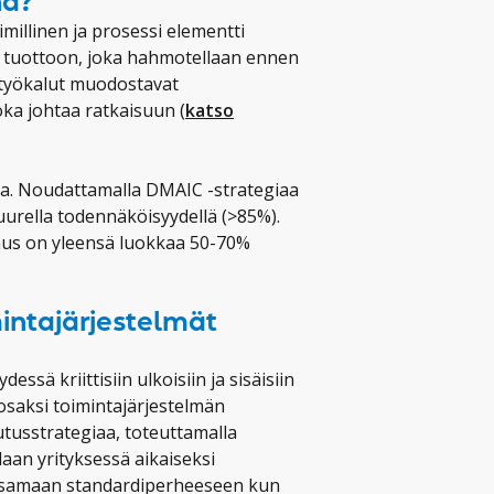
na?
millinen ja prosessi elementti
an tuottoon, joka hahmotellaan ennen
styökalut muodostavat
ka johtaa ratkaisuun (
katso
lua. Noudattamalla DMAIC -strategiaa
urella todennäköisyydellä (>85%).
us on yleensä luokkaa 50-70%
mintajärjestelmät
sä kriittisiin ulkoisiin ja sisäisiin
osaksi toimintajärjestelmän
tusstrategiaa, toteuttamalla
aan yrityksessä aikaiseksi
u samaan standardiperheeseen kun