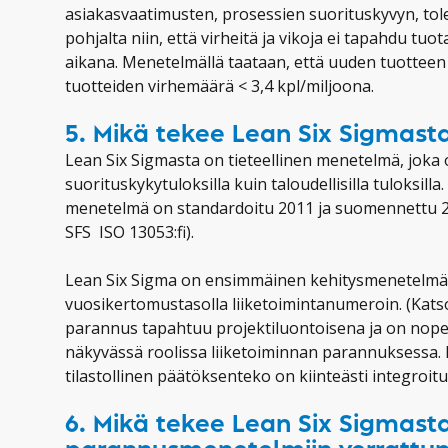
asiakasvaatimusten, prosessien suorituskyvyn, tole
pohjalta niin, että virheitä ja vikoja ei tapahdu tu
aikana. Menetelmällä taataan, että uuden tuotteen
tuotteiden virhemäärä < 3,4 kpl/miljoona.
5. Mikä tekee Lean Six Sigmas
Lean Six Sigmasta on tieteellinen menetelmä, joka 
suorituskykytuloksilla kuin taloudellisilla tuloksilla.
menetelmä on standardoitu 2011 ja suomennettu 2
SFS ISO 13053:fi).
Lean Six Sigma on ensimmäinen kehitysmenetelmä, j
vuosikertomustasolla liiketoimintanumeroin. (Katso 
parannus tapahtuu projektiluontoisena ja on nopea
näkyvässä roolissa liiketoiminnan parannuksessa. Li
tilastollinen päätöksenteko on kiinteästi integroit
6. Mikä tekee Lean Six Sigmasta