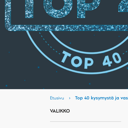
Etusivu
›
Top 40 kysymystä ja va
VALIKKO