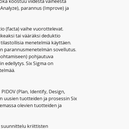
ka koostuu viidestä vaiheesta
 (Analyze), parannus (Improve) ja
o (facta) vaihe vuorottelevat.
keaksi tai vääräksi deduktio
tilastollisia menetelmiä käyttäen.
n parannusmenetelmän sovellutus.
ajohtamiseen) pohjautuva
 edellytys. Six Sigma on
stelmää.
PIDOV (Plan, Identify, Design,
on uusien tuotteiden ja prosessin Six
emassa olevien tuotteiden ja
suunnittelu kriittisten