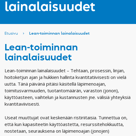
lainalaisuudet
Etusivu
›
Lean-toiminnan lainalaisuudet
Lean-toiminnan
lainalaisuudet
Lean-toiminnan lainalaisuudet – Tehtaan, prosessin, linjan,
hoitoketjun ajan ja hukkien hallinta kvantitatiivisesti on vielä
uutta. Tänä päivänä pitäisi käsitellä läpimenoajan,
toimitusvarmuuden, tuotantomäärän, varaston (jonon),
käyttöasteen, vaihtelun ja kustannusten jne. välisiä yhteyksiä
kvantitaviivisesti.
Useat muuttujat ovat keskenään ristiriitaisia. Tunnettua on,
että kun kapasiteetin käyttöastetta, resurssitehokkuutta,
nostetaan, seurauksena on läpimenoajan (jonojen)