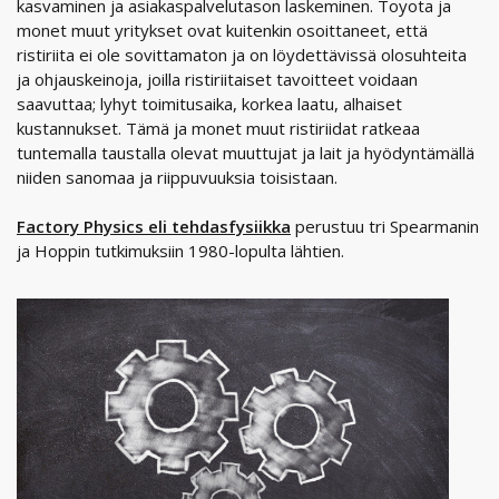
kasvaminen ja asiakaspalvelutason laskeminen. Toyota ja
monet muut yritykset ovat kuitenkin osoittaneet, että
ristiriita ei ole sovittamaton ja on löydettävissä olosuhteita
ja ohjauskeinoja, joilla ristiriitaiset tavoitteet voidaan
saavuttaa; lyhyt toimitusaika, korkea laatu, alhaiset
kustannukset. Tämä ja monet muut ristiriidat ratkeaa
tuntemalla taustalla olevat muuttujat ja lait ja hyödyntämällä
niiden sanomaa ja riippuvuuksia toisistaan.
Factory Physics eli tehdasfysiikka
perustuu tri Spearmanin
ja Hoppin tutkimuksiin 1980-lopulta lähtien.