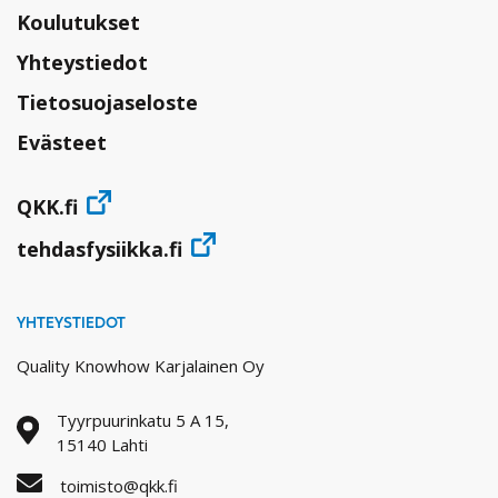
Koulutukset
Yhteystiedot
Tietosuojaseloste
Evästeet
QKK.fi
tehdasfysiikka.fi
YHTEYSTIEDOT
Quality Knowhow Karjalainen Oy
Tyyrpuurinkatu 5 A 15,
15140 Lahti
toimisto@qkk.fi