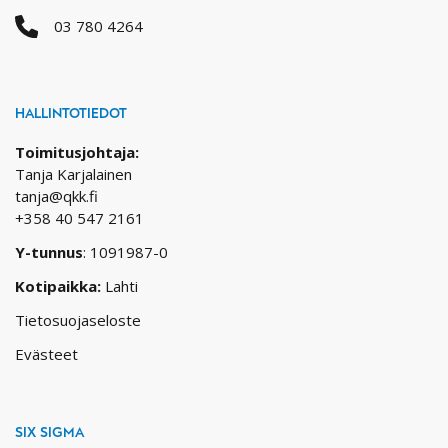
03 780 4264
HALLINTOTIEDOT
Toimitusjohtaja:
Tanja Karjalainen
tanja@qkk.fi
+358 40 547 2161
Y-tunnus
: 1091987-0
Kotipaikka:
Lahti
Tietosuojaseloste
Evästeet
SIX SIGMA