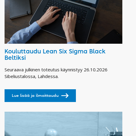
Kouluttaudu Lean Six Sigma Black
Beltiksi
Seuraava julkinen toteutus käynnistyy 26.10.2026
Sibeliustalossa, Lahdessa.
Lue lisää ja ilmoittaudu