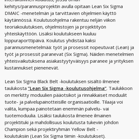
kehitys/parannusprojektin avulla opitaan Lean Six Sigma
DMAIC -menetelmän ja tarvittavien ohjelmien käyttö
käytännössä. Koulutusohjelma rakentuu neljän viikon
teoriakoulutuksen, ohjelmistojen ja projektityön
yhteiskäyttöön. Lisäksi koulutukseen kuuluu
loppuraporttipäivä. Koulutus yhdistää kaksi
parannusmenetelmää: työt ja prosessit nopeutuvat (Lean) ja
työt ja prosessit paranevat (Six Sigma). Näiden menetelmien
yhteisvaikutuksena asiakastyytyväisyys paranee ja yrityksen
kustannukset pienenevät.
Lean Six Sigma Black Belt -koulutuksen sisältö ilmenee
taulukosta
”Lean Six Sigma -koulutusohjelma”
. Taulukkoon
on merkitty moduulien pääotsikot ja rinnakkaiset moduulit
tuote- ja palvelupainotteisille organisaatioille. Tilaaja voi
valita, kumpaa painotetaan enemmän palvelu- vai
tuotemoduulia. Lisäksi taulukosta ilmenee ilmainen
projektituki ja mahdollisuus koulutusta tukeviin johdon
Champion sekä projektiryhmän Yellow Belt -
koulutuksiin (Lean Six Sigma tiimin -koulutukset).