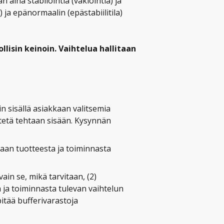
 aina stabilointia (vakiointia) ja
 ja epänormaalin (epästabiilitila)
lisin keinoin. Vaihtelua hallitaan
lin sisällä asiakkaan valitsemia
tetä tehtaan sisään. Kysynnän
aan tuotteesta ja toiminnasta
vain se, mikä tarvitaan, (2)
a ja toiminnasta tulevan vaihtelun
pitää bufferivarastoja