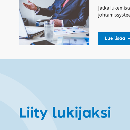
Jatka lukemist
johtamissyste
Lue lisää
Liity lukijaksi