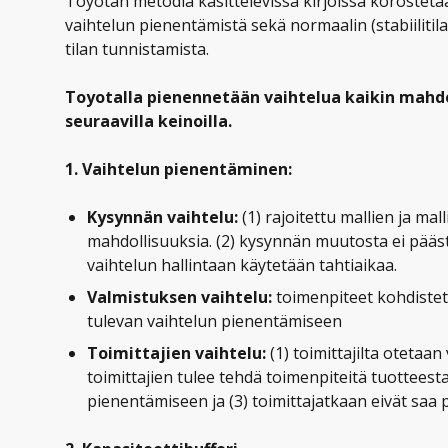
Toyotan metodia käsittelevissä kirjoissa korostetaan
vaihtelun pienentämistä sekä normaalin (stabiilitila)
tilan tunnistamista.
Toyotalla pienennetään vaihtelua kaikin mahdol
seuraavilla keinoilla.
1. Vaihtelun pienentäminen:
Kysynnän vaihtelu:
(1) rajoitettu mallien ja mal
mahdollisuuksia. (2) kysynnän muutosta ei pääs
vaihtelun hallintaan käytetään tahtiaikaa.
Valmistuksen vaihtelu:
toimenpiteet kohdistet
tulevan vaihtelun pienentämiseen
Toimittajien vaihtelu:
(1) toimittajilta otetaan 
toimittajien tulee tehdä toimenpiteitä tuotteest
pienentämiseen ja (3) toimittajatkaan eivät saa 