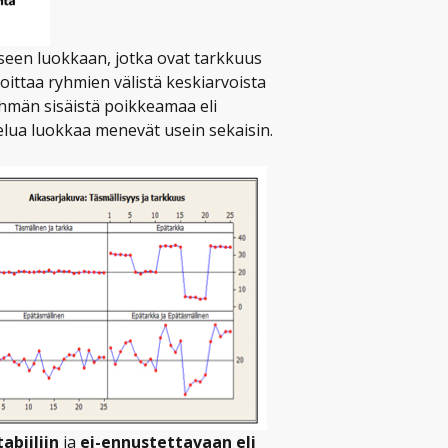
iseen luokkaan, jotka ovat tarkkuus
koittaa ryhmien välistä keskiarvoista
yhmän sisäistä poikkeamaa eli
lua luokkaa menevät usein sekaisin.
abiiliin
ja
ei-ennustettavaan eli