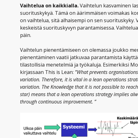
Vaihtelua on kaikkialla.
Vaihtelun kasvaminen la
suorituskykyä. Tämä on äärimmäisen voimakas ko
on vaihtelua, sitä alhaisempi on sen suorituskyky
keskeistä suorituskyvyn parantamisessa. Vaihtelua 
päin.
Vaihtelun pienentämiseen on olemassa joukko men
pienentäminen vaatii jatkuvaa parantamista käyttäen t
tilastollisia menetelmiä ja työkaluja. Esimerkiksi 
kirjassaan This is Lean:
”What prevents organisations 
variation. Therefore, it is vital in a lean operations st
variation. The Knowledge that it is not possible to reach
star) means that a lean operations strategy implies alway
through continuous improvement. ”