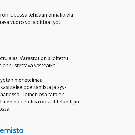
uoron lopussa tehdään ennakoivia
aava vuoro voi aloittaa työt
tu alas. Varastot on sijoitettu
aan ennustettava vasteaika
oyotan menetelmää.
äsittelee opettamista ja syy-
atiossa. Toinen osa tätä on
llinen menetelmä on vaihtelun lajin
össä.
kemista