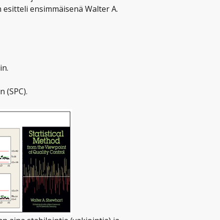
n esitteli ensimmäisenä Walter A.
in.
n (SPC).