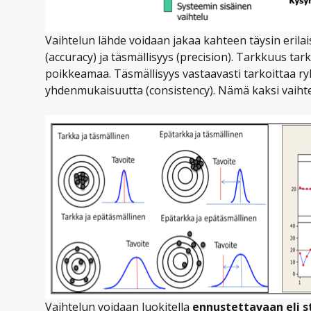
Vaihtelun lähde voidaan jakaa kahteen täysin erila
(accuracy) ja täsmällisyys (precision). Tarkkuus tar
poikkeamaa. Täsmällisyys vastaavasti tarkoittaa r
yhdenmukaisuutta (consistency). Nämä kaksi vaihte
Vaihtelun voidaan luokitella
ennustettavaan eli st