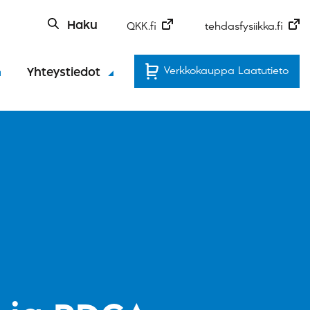
Haku
QKK.fi
tehdasfysiikka.fi
Verkkokauppa Laatutieto
Yhteystiedot