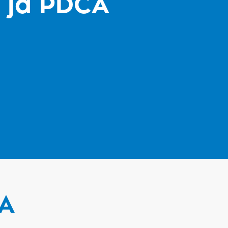
u ja PDCA
CA