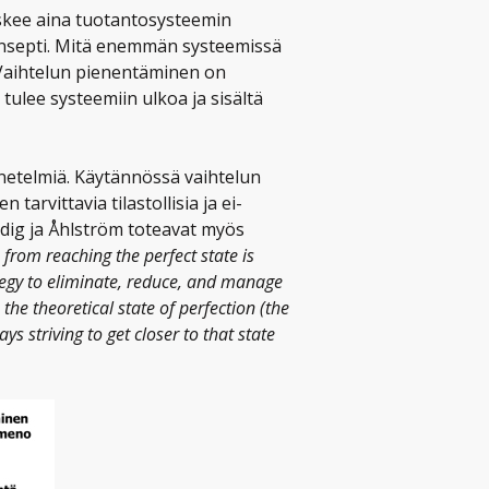
skee aina tuotantosysteemin
nsepti. Mitä enemmän systeemissä
. Vaihtelun pienentäminen on
tulee systeemiin ulkoa ja sisältä
etelmiä. Käytännössä vaihtelun
arvittavia tilastollisia ja ei-
Modig ja Åhlström toteavat myös
from reaching the perfect state is
rategy to eliminate, reduce, and manage
 the theoretical state of perfection (the
s striving to get closer to that state