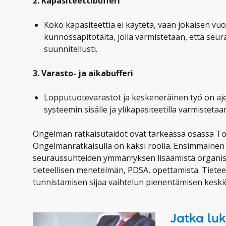
2. Kapasiteettibufferi
Koko kapasiteettia ei käytetä, vaan jokaisen v
kunnossapitotäitä, jolla varmistetaan, että seur
suunnitellusti.
3. Varasto- ja aikabufferi
Lopputuotevarastot ja keskeneräinen työ on ajet
systeemin sisälle ja ylikapasiteetilla varmistet
Ongelman ratkaisutaidot ovat tärkeässä osassa T
Ongelmanratkaisulla on kaksi roolia. Ensimmäinen k
seuraussuhteiden ymmärryksen lisäämistä organisa
tieteellisen menetelmän, PDSA, opettamista. Tietee
tunnistamisen sijaa vaihtelun pienentämisen keski
Jatka lu