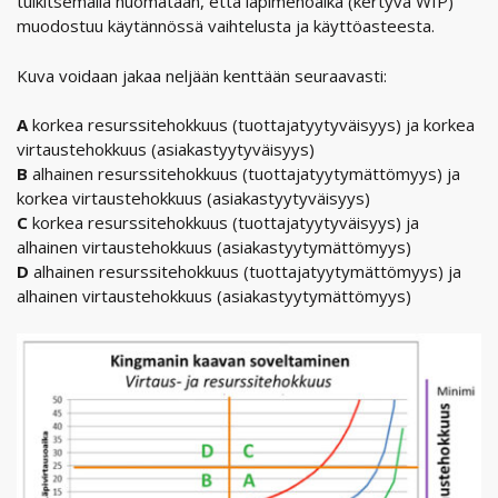
tulkitsemalla huomataan, että läpimenoaika (kertyvä WIP)
muodostuu käytännössä vaihtelusta ja käyttöasteesta.
Kuva voidaan jakaa neljään kenttään seuraavasti:
A
korkea resurssitehokkuus (tuottajatyytyväisyys) ja korkea
virtaustehokkuus (asiakastyytyväisyys)
B
alhainen resurssitehokkuus (tuottajatyytymättömyys) ja
korkea virtaustehokkuus (asiakastyytyväisyys)
C
korkea resurssitehokkuus (tuottajatyytyväisyys) ja
alhainen virtaustehokkuus (asiakastyytymättömyys)
D
alhainen resurssitehokkuus (tuottajatyytymättömyys) ja
alhainen virtaustehokkuus (asiakastyytymättömyys)