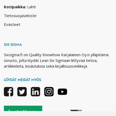
Kotipaikka:
Lahti
Tietosuojaseloste
Evästeet
SIX SIGMA
Sixsigma.fi on Quality Knowhow Karjalainen Oy:n ylläpitämä
sivusto, jolta löydät Lean Six Sigmaan liittyvää tietoa,
artikkeleita, koulutuksia sekä kirjallisuusvinkkejä.
LÖYDÄT MEIDÄT MYÖS
Facebook
Twitter
Linkedin
Instagram
Youtube