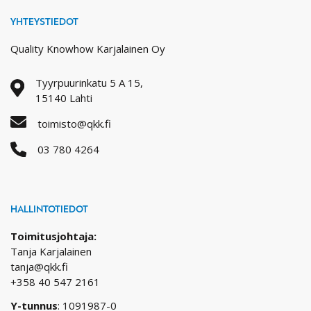
YHTEYSTIEDOT
Quality Knowhow Karjalainen Oy
Tyyrpuurinkatu 5 A 15,
15140 Lahti
toimisto@qkk.fi
03 780 4264
HALLINTOTIEDOT
Toimitusjohtaja:
Tanja Karjalainen
tanja@qkk.fi
+358 40 547 2161
Y-tunnus
: 1091987-0