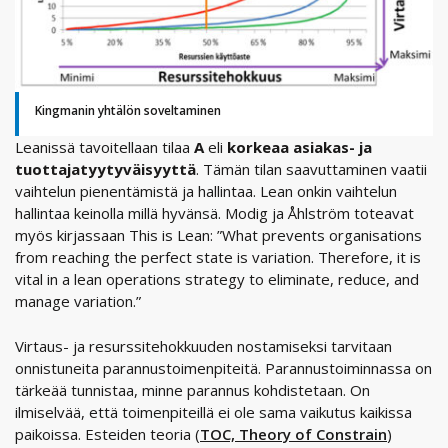
Kingmanin yhtälön soveltaminen
Leanissä tavoitellaan tilaa
A
eli
korkeaa asiakas- ja
tuottajatyytyväisyyttä
. Tämän tilan saavuttaminen vaatii
vaihtelun pienentämistä ja hallintaa. Lean onkin vaihtelun
hallintaa keinolla millä hyvänsä. Modig ja Åhlström toteavat
myös kirjassaan This is Lean: ”What prevents organisations
from reaching the perfect state is variation. Therefore, it is
vital in a lean operations strategy to eliminate, reduce, and
manage variation.”
Virtaus- ja resurssitehokkuuden nostamiseksi tarvitaan
onnistuneita parannustoimenpiteitä. Parannustoiminnassa on
tärkeää tunnistaa, minne parannus kohdistetaan. On
ilmiselvää, että toimenpiteillä ei ole sama vaikutus kaikissa
paikoissa. Esteiden teoria (
TOC, Theory of Constrain
)