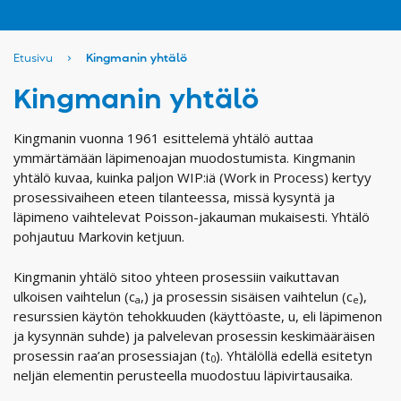
Etusivu
›
Kingmanin yhtälö
Kingmanin yhtälö
Kingmanin vuonna 1961 esittelemä yhtälö auttaa
ymmärtämään läpimenoajan muodostumista. Kingmanin
yhtälö kuvaa, kuinka paljon WIP:iä (Work in Process) kertyy
prosessivaiheen eteen tilanteessa, missä kysyntä ja
läpimeno vaihtelevat Poisson-jakauman mukaisesti. Yhtälö
pohjautuu Markovin ketjuun.
Kingmanin yhtälö sitoo yhteen prosessiin vaikuttavan
ulkoisen vaihtelun (c
,) ja prosessin sisäisen vaihtelun (c
),
a
e
resurssien käytön tehokkuuden (käyttöaste, u, eli läpimenon
ja kysynnän suhde) ja palvelevan prosessin keskimääräisen
prosessin raa’an prosessiajan (t
). Yhtälöllä edellä esitetyn
0
neljän elementin perusteella muodostuu läpivirtausaika.