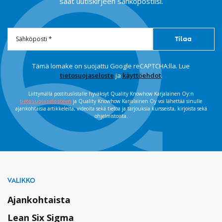
saat uutiskirjeen sähköpostiisi.
Tämä lomake on suojattu Google reCAPTCHA:lla. Lue
tietosuojaseloste
ja
käyttöehdot
.
Liittymällä postituslistalle hyväksyt Quality Knowhow Karjalainen Oy:n
tietosuojaselosteen
ja Quality Knowhow Karjalainen Oy voi lähettää sinulle
ajankohtaisia artikkeleita, videoita sekä tietoa ja tarjouksia kursseista, kirjoista sekä
ohjelmistoista.
VALIKKO
Ajankohtaista
Lean Six Sigma