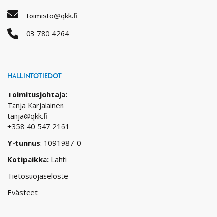
toimisto@qkk.fi
03 780 4264
HALLINTOTIEDOT
Toimitusjohtaja:
Tanja Karjalainen
tanja@qkk.fi
+358 40 547 2161
Y-tunnus
: 1091987-0
Kotipaikka:
Lahti
Tietosuojaseloste
Evästeet