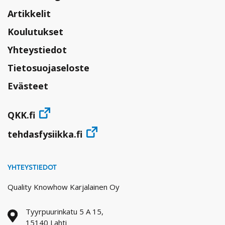
Artikkelit
Koulutukset
Yhteystiedot
Tietosuojaseloste
Evästeet
QKK.fi
tehdasfysiikka.fi
YHTEYSTIEDOT
Quality Knowhow Karjalainen Oy
Tyyrpuurinkatu 5 A 15,
15140 Lahti