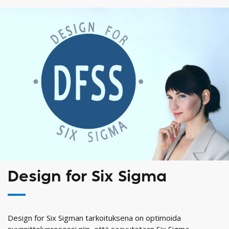
Design for Six Sigma
Design for Six Sigman tarkoituksena on optimoida
suunnitteluprosessi niin, että saavutetaan Six Sigma