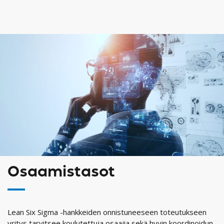
Osaamistasot
Lean Six Sigma -hankkeiden onnistuneeseen toteutukseen
yritys tarvitsee koulutettuja osaajia sekä hyvin koordinoidun