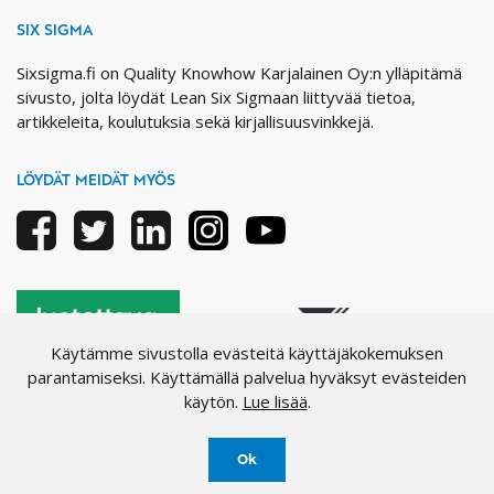
SIX SIGMA
Sixsigma.fi on Quality Knowhow Karjalainen Oy:n ylläpitämä
sivusto, jolta löydät Lean Six Sigmaan liittyvää tietoa,
artikkeleita, koulutuksia sekä kirjallisuusvinkkejä.
LÖYDÄT MEIDÄT MYÖS
Facebook
Twitter
Linkedin
Instagram
Youtube
Käytämme sivustolla evästeitä käyttäjäkokemuksen
parantamiseksi. Käyttämällä palvelua hyväksyt evästeiden
käytön.
Lue lisää
.
Ok