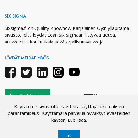
SIX SIGMA
Sixsigma.fi on Quality Knowhow Karjalainen Oy:n ylläpitämä
sivusto, jolta löydät Lean Six Sigmaan liittyvää tietoa,
artikkeleita, koulutuksia sekä kirjallisuusvinkkejä.
LÖYDÄT MEIDÄT MYÖS
Facebook
Twitter
Linkedin
Instagram
Youtube
Käytämme sivustolla evästeitä käyttäjäkokemuksen
parantamiseksi. Käyttämällä palvelua hyväksyt evästeiden
käytön.
Lue lisää
.
Ok