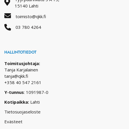
15140 Lahti
toimisto@qkk.fi
03 780 4264
HALLINTOTIEDOT
Toimitusjohtaja:
Tanja Karjalainen
tanja@qkk.fi
+358 40 547 2161
Y-tunnus
: 1091987-0
Kotipaikka:
Lahti
Tietosuojaseloste
Evästeet