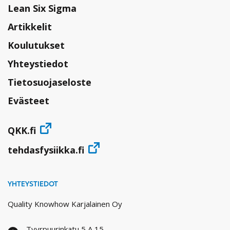
Lean Six Sigma
Artikkelit
Koulutukset
Yhteystiedot
Tietosuojaseloste
Evästeet
QKK.fi
tehdasfysiikka.fi
YHTEYSTIEDOT
Quality Knowhow Karjalainen Oy
Tyyrpuurinkatu 5 A 15,