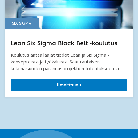
SIX SIGMA
Lean Six Sigma Black Belt -koulutus
Koulutus antaa laajat tiedot Lean ja Six Sigma -
konsepteista ja työkaluista. Saat rautaisen
kokonaisuuden parannusprojektien toteutukseen ja
opit tehokkaan tavan parantaa tuotteiden ja
palveluiden laatua, kustannuksia ja aikaa.
Ilmoittaudu