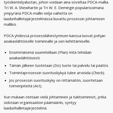
työskentelyalustan, johon voidaan aina soveltaa PDCA-mallia.
Tri W. A. Shewhartin ja Tri W. E. Demingin popularisoimana
ympyränä PDCA-mallin neljä vaihetta on
laadunhallintajärjestelmässä kuvattu prosessin johtamisen
malliksi.
PDCA yhdessä prosessilähestymisen kanssa luovat pohjan
asiakaslähtöiselle toiminnalle ja sen kehittämiselle.
Ensimmäisenä suunnitellaan (Plan) mitä tehdään
asiakaslähtöisesti.
Tämän jälkeen tuotetaan (Do) tuote tai palvelu tai päätös.
Toimintaprosessin suorituskykyä tulee arvioida (Check).
Jos prosessin suorituskyky on riittämätön, suoritetaan
toimenpiteitä (Act).
Kun mukaan otetaan vielä johtaminen ja tukitoiminnot, jotka
sidotaan organisaation päämääriin, syntyy
laadunhallintajärjestelmä.