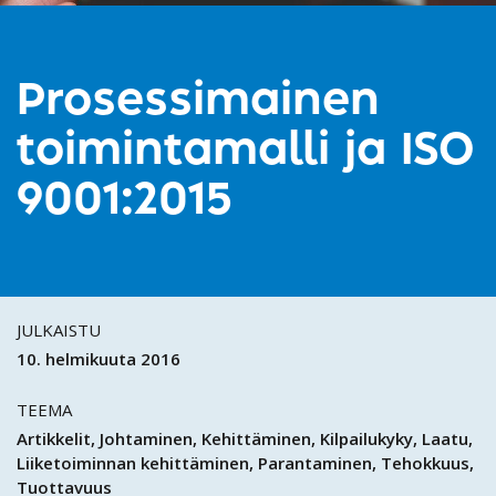
Prosessimainen
toimintamalli ja ISO
9001:2015
JULKAISTU
10. helmikuuta 2016
TEEMA
Artikkelit
Johtaminen
Kehittäminen
Kilpailukyky
Laatu
Liiketoiminnan kehittäminen
Parantaminen
Tehokkuus
Tuottavuus