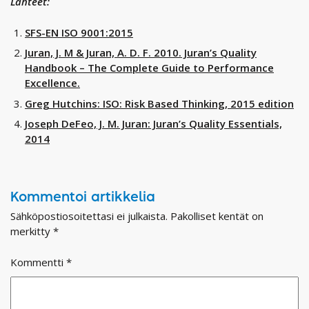
Lähteet:
SFS-EN ISO 9001:2015
Juran, J. M & Juran, A. D. F. 2010. Juran’s Quality
Handbook – The Complete Guide to Performance
Excellence.
Greg Hutchins: ISO: Risk Based Thinking, 2015 edition
Joseph DeFeo, J. M. Juran: Juran’s Quality Essentials,
2014
Kommentoi artikkelia
Sähköpostiosoitettasi ei julkaista.
Pakolliset kentät on
merkitty
*
Kommentti
*