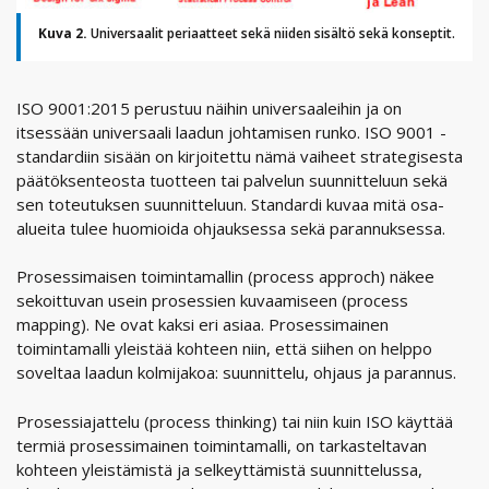
Kuva 2.
Universaalit periaatteet sekä niiden sisältö sekä konseptit.
ISO 9001:2015 perustuu näihin universaaleihin ja on
itsessään universaali laadun johtamisen runko. ISO 9001 -
standardiin sisään on kirjoitettu nämä vaiheet strategisesta
päätöksenteosta tuotteen tai palvelun suunnitteluun sekä
sen toteutuksen suunnitteluun. Standardi kuvaa mitä osa-
alueita tulee huomioida ohjauksessa sekä parannuksessa.
Prosessimaisen toimintamallin (process approch) näkee
sekoittuvan usein prosessien kuvaamiseen (process
mapping). Ne ovat kaksi eri asiaa. Prosessimainen
toimintamalli yleistää kohteen niin, että siihen on helppo
soveltaa laadun kolmijakoa: suunnittelu, ohjaus ja parannus.
Prosessiajattelu (process thinking) tai niin kuin ISO käyttää
termiä prosessimainen toimintamalli, on tarkasteltavan
kohteen yleistämistä ja selkeyttämistä suunnittelussa,