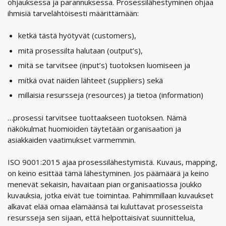
ohjauksessa ja parannuksessa. Prosessilähestyminen ohjaa
ihmisiä tarvelähtöisesti määrittämään:
ketkä tästä hyötyvät (customers),
mitä prosessilta halutaan (output’s),
mitä se tarvitsee (input’s) tuotoksen luomiseen ja
mitkä ovat näiden lähteet (suppliers) sekä
millaisia resursseja (resources) ja tietoa (information)
…prosessi tarvitsee tuottaakseen tuotoksen. Nämä
näkökulmat huomioiden täytetään organisaation ja
asiakkaiden vaatimukset varmemmin.
ISO 9001:2015 ajaa prosessilähestymistä. Kuvaus, mapping,
on keino esittää tämä lähestyminen. Jos päämäärä ja keino
menevät sekaisin, havaitaan pian organisaatiossa joukko
kuvauksia, jotka eivät tue toimintaa. Pahimmillaan kuvaukset
alkavat elää omaa elämäänsä tai kuluttavat prosesseista
resursseja sen sijaan, että helpottaisivat suunnittelua,