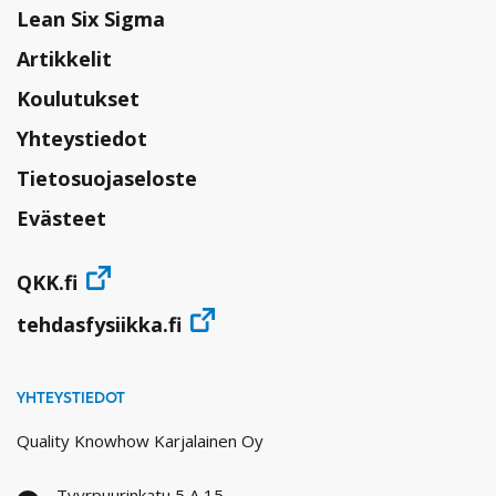
Lean Six Sigma
Artikkelit
Koulutukset
Yhteystiedot
Tietosuojaseloste
Evästeet
QKK.fi
tehdasfysiikka.fi
YHTEYSTIEDOT
Quality Knowhow Karjalainen Oy
Tyyrpuurinkatu 5 A 15,