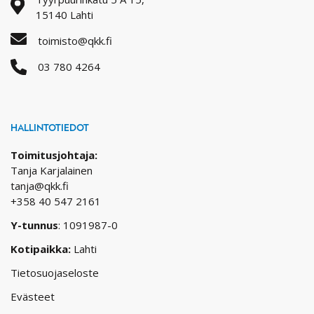
15140 Lahti
toimisto@qkk.fi
03 780 4264
HALLINTOTIEDOT
Toimitusjohtaja:
Tanja Karjalainen
tanja@qkk.fi
+358 40 547 2161
Y-tunnus
: 1091987-0
Kotipaikka:
Lahti
Tietosuojaseloste
Evästeet