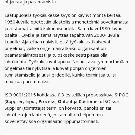
ohjausta ja parantamista.
Laatupuolella työkalukeskeisyys on käynyt monta kertaa.
1950-luvulla opetettiin tilastollisia menetelmiä soveltamatta
ja alistamatta niitä kokonaisuudella. Sama kävi 1980-luvun
osalta TQM:lle ja sama näyttää tapahtuvan 2000-luvulla
Leanille. Ajatellaan naivisti, että työkalut ratkaisevat
ongelmat, vaikka ongelmanratkaisu organisaation
päämäärälähtöisesti ja tuloskeskeisesti pitäisi olla
lähtökohta. Työkalut ovat apuna. Ne auttavat ymmärtämään
ongelmaa tai nykytilaa ja luovat pohjan ongelmien
tunnistamiselle ja uusille ideoille, kuinka toimintaa tulisi
muuttaa paremmaksi.
ISO 9001:2015 kohdassa 0.3 esitellään prosessikuva SIPOC
(
S
upplier,
I
nput,
P
rocess,
O
utput ja
C
ustomer). ISO:ssa
Supplier (toimittaja) termi on korvattu panoksien tai
lähtötietojen lähteenä, jotta malli on helpommin
sovellettavissa organisaatioriippumattomasti.