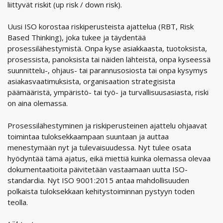
liittyvät riskit (up risk / down risk).
Uusi ISO korostaa riskiperusteista ajattelua (RBT, Risk
Based Thinking), joka tukee ja täydentää
prosessilähestymistä. Onpa kyse asiakkaasta, tuotoksista,
prosessista, panoksista tai näiden lähteistä, onpa kyseessä
suunnittelu-, ohjaus- tai parannusosiosta tai onpa kysymys
asiakasvaatimuksista, organisaation strategisista
päämääristä, ympäristö- tai työ- ja turvallisuusasiasta, riski
on aina olemassa.
Prosessilähestyminen ja riskiperusteinen ajattelu ohjaavat
toimintaa tuloksekkaampaan suuntaan ja auttaa
menestymään nyt ja tulevaisuudessa. Nyt tulee osata
hyödyntää tämä ajatus, eikä miettiä kuinka olemassa olevaa
dokumentaatioita päivitetään vastaamaan uutta ISO-
standardia. Nyt ISO 9001:2015 antaa mahdollisuuden
polkaista tuloksekkaan kehitystoiminnan pystyyn toden
teolla.