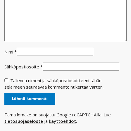
Nimi
*
Sähköpostiosoite
*
Tallenna nimeni ja sähköpostiosoitteeni tähän
selaimeen seuraavaa kommentointikertaa varten.
Tämä lomake on suojattu Google reCAPTCHA:lla. Lue
tietosuojaseloste
ja
käyttöehdot
.