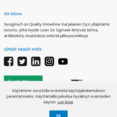
SIX SIGMA
Sixsigma.fi on Quality Knowhow Karjalainen Oy:n ylläpitämä
sivusto, jolta löydät Lean Six Sigmaan liittyvää tietoa,
artikkeleita, koulutuksia sekä kirjallisuusvinkkejä.
LÖYDÄT MEIDÄT MYÖS
Facebook
Twitter
Linkedin
Instagram
Youtube
Käytämme sivustolla evästeitä käyttäjäkokemuksen
parantamiseksi. Käyttämällä palvelua hyväksyt evästeiden
käytön.
Lue lisää
.
Ok