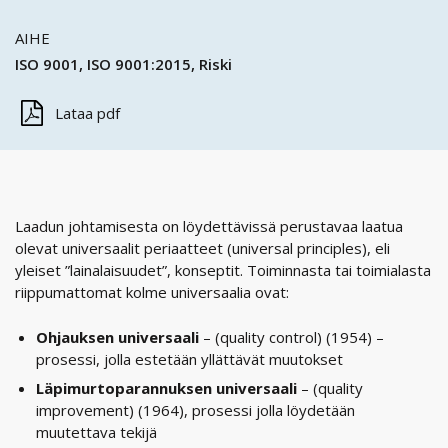
AIHE
ISO 9001
ISO 9001:2015
Riski
Lataa pdf
Laadun johtamisesta on löydettävissä perustavaa laatua
olevat universaalit periaatteet (universal principles), eli
yleiset ”lainalaisuudet”, konseptit. Toiminnasta tai toimialasta
riippumattomat kolme universaalia ovat:
Ohjauksen universaali
– (quality control) (1954) –
prosessi, jolla estetään yllättävät muutokset
Läpimurtoparannuksen universaali
– (quality
improvement) (1964), prosessi jolla löydetään
muutettava tekijä