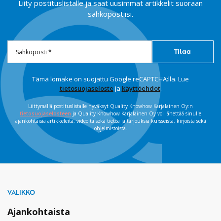
Liity postituslistalle ja saat uusimmat artikkelit suoraan
sähköpostiisi.
Tämä lomake on suojattu Google reCAPTCHA:lla. Lue
tietosuojaseloste
ja
käyttöehdot
.
Liittymällä postituslistalle hyväksyt Quality Knowhow Karjalainen Oy:n
tietosuojaselosteen
ja Quality Knowhow Karjalainen Oy voi lähettää sinulle
ajankohtaisia artikkeleita, videoita sekä tietoa ja tarjouksia kursseista, kirjoista sekä
ohjelmistoista.
VALIKKO
Ajankohtaista