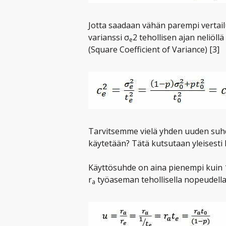
Jotta saadaan vähän parempi vertail
varianssi σ
2 tehollisen ajan neliöllä 
e
(Square Coefficient of Variance) [3]
Tarvitsemme vielä yhden uuden suhd
käytetään? Tätä kutsutaan yleisesti k
Käyttösuhde on aina pienempi kuin 
r
työaseman tehollisella nopeudella
a