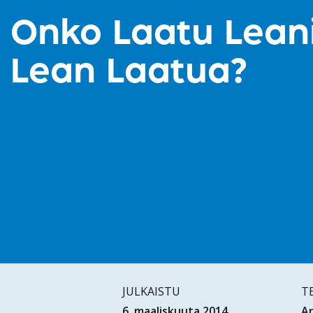
Onko Laatu Leani
Lean Laatua?
JULKAISTU
T
6. maaliskuuta 2014
Ar