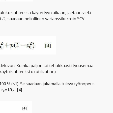
uluku suhteessa käytettyyn aikaan, jaetaan vielä
t
2, saadaan neliöllinen varianssikerroin SCV
e
eluvun. Kuinka paljon tai tehokkaasti työasemaa
äyttösuhteeksi u (utilization).
100 % (<1). Se saadaan jakamalla tuleva työnopeus
 r
=1/t
. [4]
e
e