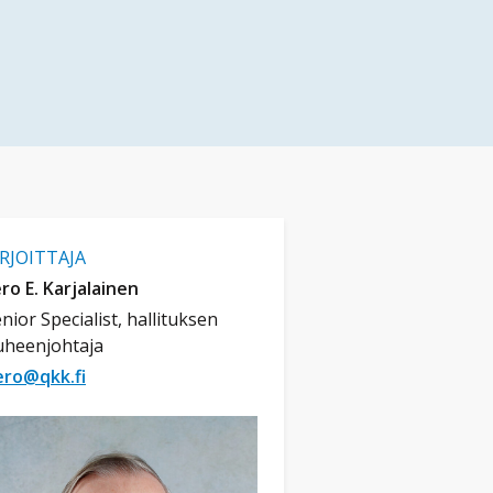
IRJOITTAJA
ro E. Karjalainen
nior Specialist, hallituksen
uheenjohtaja
ero@qkk.fi