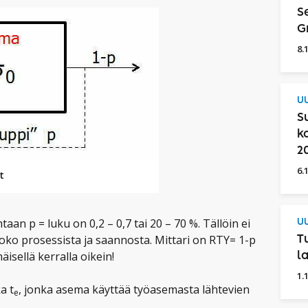
S
G
8.
UU
S
k
2
6.
t
an p = luku on 0,2 – 0,7 tai 20 – 70 %. Tällöin ei
UU
ko prosessista ja saannosta. Mittari on RTY= 1-p
T
isellä kerralla oikein!
l
1.
a t
, jonka asema käyttää työasemasta lähtevien
e