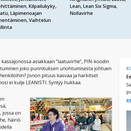
ehittäminen
Kilpailukyky
Lean
Lean Six Sigma
aatu
Läpimenoajan
Nollavirhe
yhentäminen
Vaihtelun
llinta
kassajonossa asiakkaan ”laatuvirhe”, PIN-koodin
ttuminen joko punnituksen unohtumisesta johtuen
K
 henkilöihin? Jonon pituus kasvaa ja harkitset
Ee
nosi ei kulje LEANISTI. Syntyy hukkaa.
Se
p
en
e
ssä,
, jossa on
he, häiriö
odella