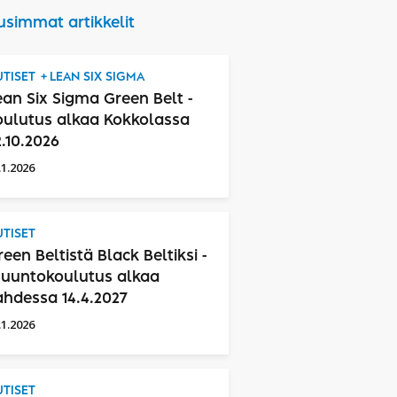
usimmat artikkelit
TISET
LEAN SIX SIGMA
ean Six Sigma Green Belt -
oulutus alkaa Kokkolassa
2.10.2026
.1.2026
TISET
reen Beltistä Black Beltiksi -
uuntokoulutus alkaa
ahdessa 14.4.2027
.1.2026
TISET