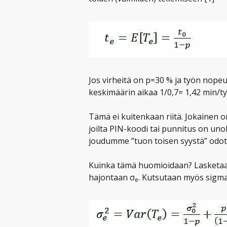
Jos virheitä on p=30 % ja työn nopeu
keskimäärin aikaa 1/0,7= 1,42 min/ty
Tämä ei kuitenkaan riitä. Jokainen o
joilta PIN-koodi tai punnitus on un
joudumme ”tuon toisen syystä” odott
Kuinka tämä huomioidaan? Lasketaan,
hajontaan σ
. Kutsutaan myös sigmak
e