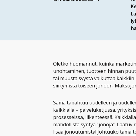
K
L
l
ha
Oletko huomannut, kuinka marketin 
unohtaminen, tuotteen hinnan puu
tai muusta syystä vaikuttaa kaikkiin
siirtymistä toiseen jonoon. Maksujo
Sama tapahtuu uudelleen ja uudelle
kaikkialla – palveluketjussa, yrityksi
prosesseissa, liikenteessä. Kaikkialla
mahdollista syntyä ”jonoja”. Laatuvir
lisää jonoutumista! Johtuuko tämä t