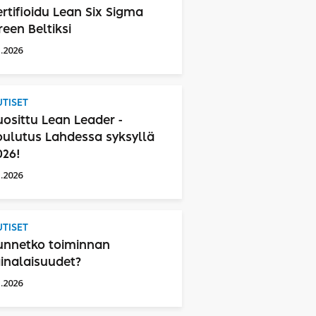
ertifioidu Lean Six Sigma
reen Beltiksi
1.2026
TISET
uosittu Lean Leader -
oulutus Lahdessa syksyllä
026!
1.2026
TISET
unnetko toiminnan
ainalaisuudet?
1.2026