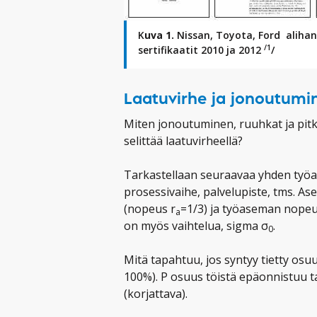
K
uva 1.
Nissan, Toyota, Ford alihank
/1
sertifikaatit 2010 ja 2012
/
Laatuvirhe ja jonoutumi
Miten jonoutuminen, ruuhkat ja pitk
selittää laatuvirheellä?
Tarkastellaan seuraavaa yhden työas
prosessivaihe, palvelupiste, tms. As
(nopeus r
=1/3) ja työaseman nopeu
a
on myös vaihtelua, sigma σ
.
0
Mitä tapahtuu, jos syntyy tietty osuu
100%). P osuus töistä epäonnistuu t
(korjattava).