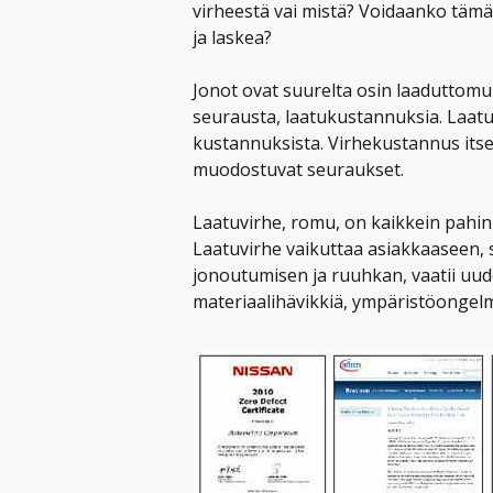
virheestä vai mistä? Voidaanko tämä
ja laskea?
Jonot ovat suurelta osin laaduttom
seurausta, laatukustannuksia. Laat
kustannuksista. Virhekustannus itse
muodostuvat seuraukset.
Laatuvirhe, romu, on kaikkein pahin
Laatuvirhe vaikuttaa asiakkaaseen, 
jonoutumisen ja ruuhkan, vaatii uud
materiaalihävikkiä, ympäristöongelm