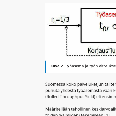
Kuva 2.
Työasema ja työn virtaukse
Suomessa koko palveluketjun tai tehta
puhuta yhdestä työasemasta vaan ko
(Rolled Throughput Yield) eli ensimmä
Määritellään tehollinen keskiarvoaik
töiden (valmiiden) tekemiseen [1]