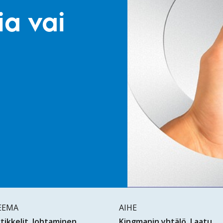
a vai
EEMA
AIHE
tikkelit
Johtaminen
Kingmanin yhtälö
Laatu