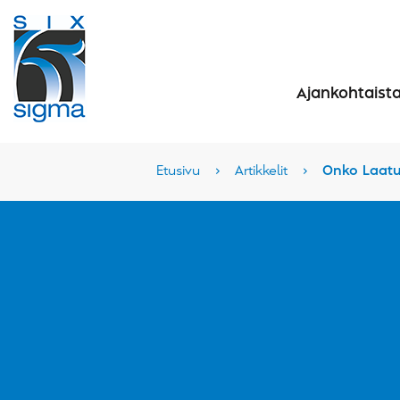
Ajankohtaist
Etusivu
›
Artikkelit
›
Onko Laatu