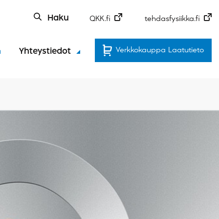
Haku
QKK.fi
tehdasfysiikka.fi
Verkkokauppa Laatutieto
Yhteystiedot