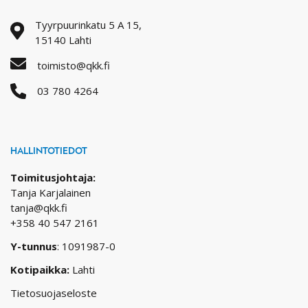
Tyyrpuurinkatu 5 A 15,
15140 Lahti
toimisto@qkk.fi
03 780 4264
HALLINTOTIEDOT
Toimitusjohtaja:
Tanja Karjalainen
tanja@qkk.fi
+358 40 547 2161
Y-tunnus
: 1091987-0
Kotipaikka:
Lahti
Tietosuojaseloste