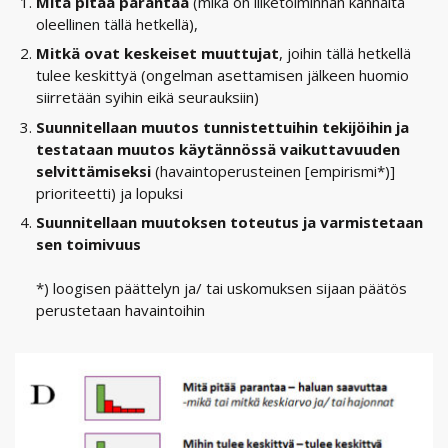
Mitä pitää parantaa
(mikä on liiketoiminnan kannalta
oleellinen tällä hetkellä),
Mitkä ovat keskeiset muuttujat
, joihin tällä hetkellä
tulee keskittyä (ongelman asettamisen jälkeen huomio
siirretään syihin eikä seurauksiin)
Suunnitellaan muutos tunnistettuihin tekijöihin ja
testataan muutos käytännössä vaikuttavuuden
selvittämiseksi
(havaintoperusteinen [empirismi*)]
prioriteetti) ja lopuksi
Suunnitellaan muutoksen toteutus ja varmistetaan
sen toimivuus
*) loogisen päättelyn ja/ tai uskomuksen sijaan päätös
perustetaan havaintoihin