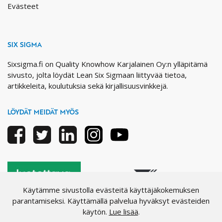
Evästeet
SIX SIGMA
Sixsigma.fi on Quality Knowhow Karjalainen Oy:n ylläpitämä
sivusto, jolta löydät Lean Six Sigmaan liittyvää tietoa,
artikkeleita, koulutuksia sekä kirjallisuusvinkkejä.
LÖYDÄT MEIDÄT MYÖS
Facebook
Twitter
Linkedin
Instagram
Youtube
Käytämme sivustolla evästeitä käyttäjäkokemuksen
parantamiseksi. Käyttämällä palvelua hyväksyt evästeiden
käytön.
Lue lisää
.