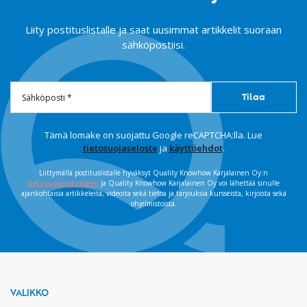
Liity postituslistalle ja saat uusimmat artikkelit suoraan
sähköpostiisi.
Tämä lomake on suojattu Google reCAPTCHA:lla. Lue
tietosuojaseloste
ja
käyttöehdot
.
Liittymällä postituslistalle hyväksyt Quality Knowhow Karjalainen Oy:n
tietosuojaselosteen
ja Quality Knowhow Karjalainen Oy voi lähettää sinulle
ajankohtaisia artikkeleita, videoita sekä tietoa ja tarjouksia kursseista, kirjoista sekä
ohjelmistoista.
VALIKKO