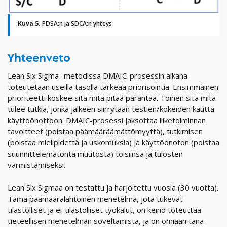
Kuva 5.
PDSA:n ja SDCA:n yhteys
Yhteenveto
Lean Six Sigma -metodissa DMAIC-prosessin aikana
toteutetaan useilla tasolla tärkeää priorisointia. Ensimmäinen
prioriteetti koskee sitä mitä pitää parantaa. Toinen sitä mitä
tulee tutkia, jonka jälkeen siirrytään testien/kokeiden kautta
käyttöönottoon. DMAIC-prosessi jaksottaa liiketoiminnan
tavoitteet (poistaa päämääräämättömyyttä), tutkimisen
(poistaa mielipidettä ja uskomuksia) ja käyttöönoton (poistaa
suunnittelematonta muutosta) toisiinsa ja tulosten
varmistamiseksi.
Lean Six Sigmaa on testattu ja harjoitettu vuosia (30 vuotta).
Tämä päämäärälähtöinen menetelmä, jota tukevat
tilastolliset ja ei-tilastolliset työkalut, on keino toteuttaa
tieteellisen menetelmän soveltamista, ja on omiaan tänä