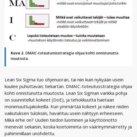
Kuva 2.
DMAIC-toteutumisstrategia ohjaa kohti onnistunutta
muutosta.
Lean Six Sigma tuo ohjenuoran, tai niin kuin nykyään usein
kuulee puhuttavan; tiekartan. DMAIC-toteutusstrategia ohjaa
kohti onnistunutta muutosta. Lean Six Sigman vankka pohja
on suunnitellut kokeet (DoE), ja tehokkuutta haetaan
monimuuttujakokeilla. Kun ymmärtää kokeet ja näkee niiden
vaikutuksen tuloksiin, havahtuu usein nähtyyn erheeseen.
Mikä erhe on? Uuden tiedon luominen ja käyttöönotto
menevät sekaisin, koska koetoiminta on väärinymmärretty ja
pahimmillaan unohdettu.