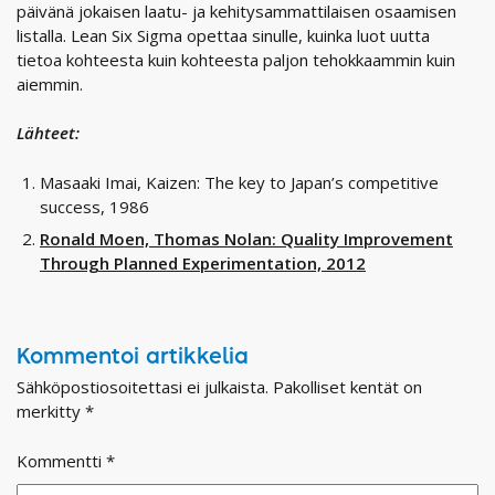
päivänä jokaisen laatu- ja kehitysammattilaisen osaamisen
listalla. Lean Six Sigma opettaa sinulle, kuinka luot uutta
tietoa kohteesta kuin kohteesta paljon tehokkaammin kuin
aiemmin.
Lähteet:
Masaaki Imai, Kaizen: The key to Japan’s competitive
success, 1986
Ronald Moen, Thomas Nolan: Quality Improvement
Through Planned Experimentation, 2012
Kommentoi artikkelia
Sähköpostiosoitettasi ei julkaista.
Pakolliset kentät on
merkitty
*
Kommentti
*