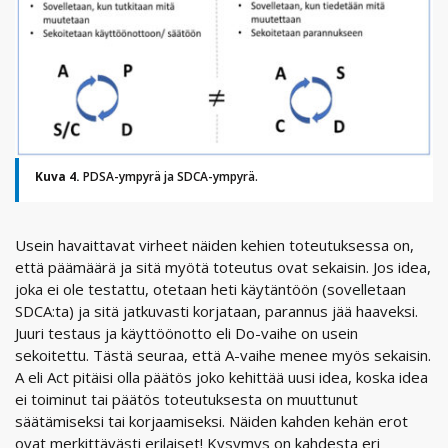
Kuva 4.
PDSA-ympyrä ja SDCA-ympyrä.
Usein havaittavat virheet näiden kehien toteutuksessa on,
että päämäärä ja sitä myötä toteutus ovat sekaisin. Jos idea,
joka ei ole testattu, otetaan heti käytäntöön (sovelletaan
SDCA:ta) ja sitä jatkuvasti korjataan, parannus jää haaveksi.
Juuri testaus ja käyttöönotto eli Do-vaihe on usein
sekoitettu. Tästä seuraa, että A-vaihe menee myös sekaisin.
A eli Act pitäisi olla päätös joko kehittää uusi idea, koska idea
ei toiminut tai päätös toteutuksesta on muuttunut
säätämiseksi tai korjaamiseksi. Näiden kahden kehän erot
ovat merkittävästi erilaiset! Kysymys on kahdesta eri