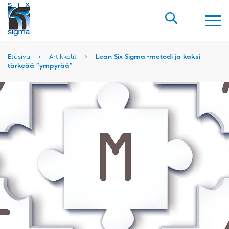
Etusivu
›
Artikkelit
›
Lean Six Sigma -metodi ja kaksi
tärkeää ”ympyrää”