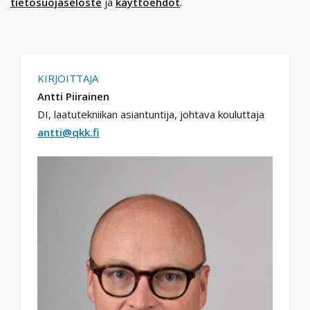
tietosuojaseloste
ja
käyttöehdot
.
KIRJOITTAJA
Antti Piirainen
DI, laatutekniikan asiantuntija, johtava kouluttaja
antti@qkk.fi