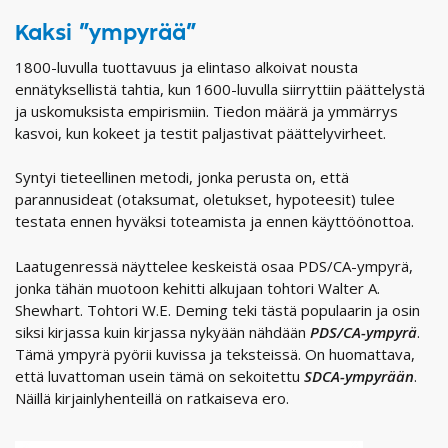
Kaksi ”ympyrää”
1800-luvulla tuottavuus ja elintaso alkoivat nousta
ennätyksellistä tahtia, kun 1600-luvulla siirryttiin päättelystä
ja uskomuksista empirismiin. Tiedon määrä ja ymmärrys
kasvoi, kun kokeet ja testit paljastivat päättelyvirheet.
Syntyi tieteellinen metodi, jonka perusta on, että
parannusideat (otaksumat, oletukset, hypoteesit) tulee
testata ennen hyväksi toteamista ja ennen käyttöönottoa.
Laatugenressä näyttelee keskeistä osaa PDS/CA-ympyrä,
jonka tähän muotoon kehitti alkujaan tohtori Walter A.
Shewhart. Tohtori W.E. Deming teki tästä populaarin ja osin
siksi kirjassa kuin kirjassa nykyään nähdään
PDS/CA-ympyrä
.
Tämä ympyrä pyörii kuvissa ja teksteissä. On huomattava,
että luvattoman usein tämä on sekoitettu
SDCA-ympyrään
.
Näillä kirjainlyhenteillä on ratkaiseva ero.