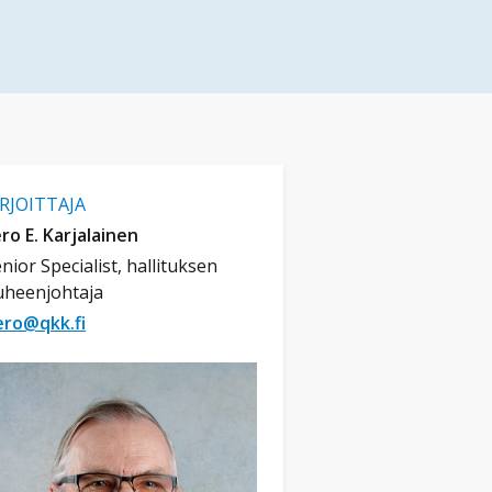
IRJOITTAJA
ro E. Karjalainen
nior Specialist, hallituksen
uheenjohtaja
ero@qkk.fi