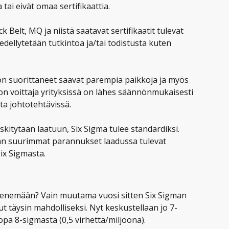
 tai eivät omaa sertifikaattia.
 Belt, MQ ja niistä saatavat sertifikaatit tulevat
dellytetään tutkintoa ja/tai todistusta kuten
non suorittaneet saavat parempia paikkoja ja myös
on voittaja yrityksissä on lähes säännönmukaisesti
ta johtotehtävissä.
skitytään laatuun, Six Sigma tulee standardiksi.
ään suurimmat parannukset laadussa tulevat
x Sigmasta.
enemään? Vain muutama vuosi sitten Six Sigman
lut täysin mahdolliseksi. Nyt keskustellaan jo 7-
jopa 8-sigmasta (0,5 virhettä/miljoona).