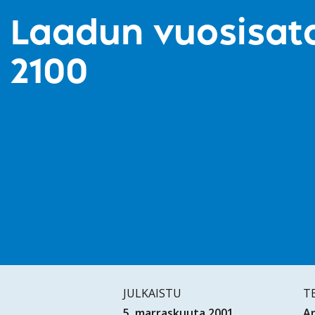
Laadun vuosisata
2100
JULKAISTU
T
5. marraskuuta 2001
Ar