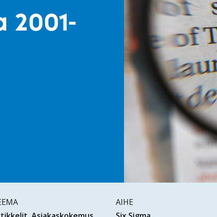
 2001-
EEMA
AIHE
tikkelit
Asiakaskokemus
Six Sigma