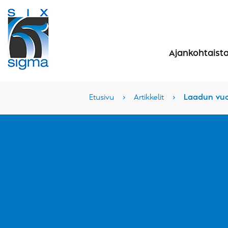
Ajankohtaist
Etusivu
›
Artikkelit
›
Laadun vuo