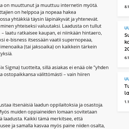
a on muuttunut ja muuttuu internetin myötä.
8.
uttajien on helppoa ja nopeaa hakea
ossa yhtäkkiä täysin läpinäkyvät ja yhtenevät.
minen yhteiseksi valuutaksi. Laadusta on tullut
UU
jä – laatu ratkaisee kaupan, ei niinkään hintaero,
S
ksi e-bisness itsessään vaatii supernopeaa,
k
pimenoaika (tai jaksoaika) on kaikkein tärkein
2
yksiä.
6.
ix Sigma) tuotteita, sillä asiakas ei enää ole ”yhden
aa ostopaikkansa välittömästi – vain hiiren
UU
T
l
1.
staa itsenäisiä laadun oppilaitoksia ja osastoja.
Myös muiden oppiaineiden lomaan sovitetaan
tä laadusta. Kaikki tämä merkitsee, että
see ja samalla kasvaa myös paine niiden osalta,