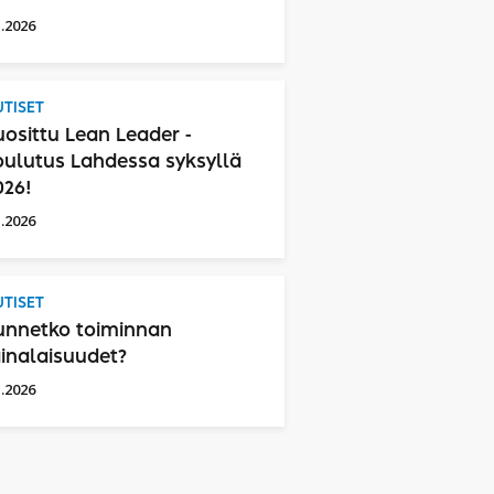
1.2026
TISET
uosittu Lean Leader -
oulutus Lahdessa syksyllä
026!
1.2026
TISET
unnetko toiminnan
ainalaisuudet?
1.2026