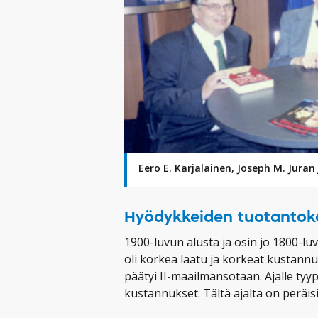
Eero E. Karjalainen, Joseph M. Juran
Hyödykkeiden tuotantoka
1900-luvun alusta ja osin jo 1800-luvu
oli korkea laatu ja korkeat kustannu
päätyi II-maailmansotaan. Ajalle tyypi
kustannukset. Tältä ajalta on peräis