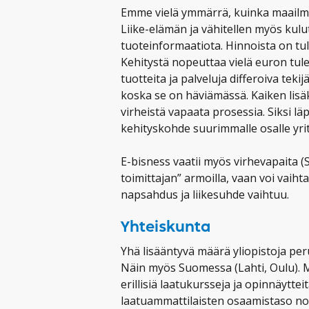
Emme vielä ymmärrä, kuinka maailm
Liike-elämän ja vähitellen myös kul
tuoteinformaatiota. Hinnoista on tul
Kehitystä nopeuttaa vielä euron tule
tuotteita ja palveluja differoiva teki
koska se on häviämässä. Kaiken lisä
virheistä vapaata prosessia. Siksi lä
kehityskohde suurimmalle osalle yrit
E-bisness vaatii myös virhevapaita (S
toimittajan” armoilla, vaan voi vaiht
napsahdus ja liikesuhde vaihtuu.
Yhteiskunta
Yhä lisääntyvä määrä yliopistoja peru
Näin myös Suomessa (Lahti, Oulu). 
erillisiä laatukursseja ja opinnäyttei
laatuammattilaisten osaamistaso nou