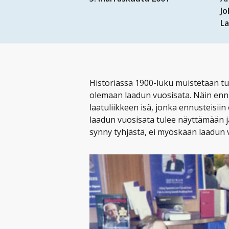
J
L
Historiassa 1900-luku muistetaan t
olemaan laadun vuosisata. Näin ennu
laatuliikkeen isä, jonka ennusteisii
laadun vuosisata tulee näyttämään j
synny tyhjästä, ei myöskään laadun 