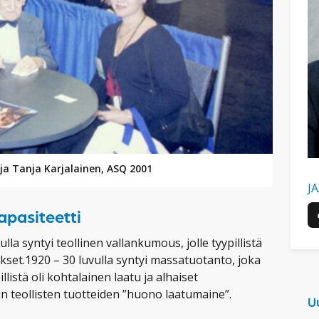
 ja Tanja Karjalainen, ASQ 2001
J
pasiteetti
lla syntyi teollinen vallankumous, jolle tyypillistä
kset.1920 – 30 luvulla syntyi massatuotanto, joka
llistä oli kohtalainen laatu ja alhaiset
in teollisten tuotteiden ”huono laatumaine”.
U