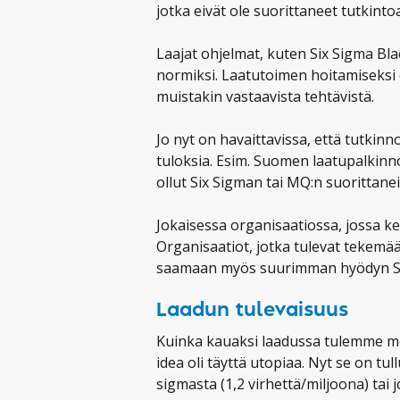
jotka eivät ole suorittaneet tutkintoa
Laajat ohjelmat, kuten Six Sigma Black
normiksi. Laatutoimen hoitamiseksi e
muistakin vastaavista tehtävistä.
Jo nyt on havaittavissa, että tutkin
tuloksia. Esim. Suomen laatupalkinn
ollut Six Sigman tai MQ:n suorittanei
Jokaisessa organisaatiossa, jossa ke
Organisaatiot, jotka tulevat tekem
saamaan myös suurimman hyödyn Si
Laadun tulevaisuus
Kuinka kauaksi laadussa tulemme m
idea oli täyttä utopiaa. Nyt se on tul
sigmasta (1,2 virhettä/miljoona) tai 