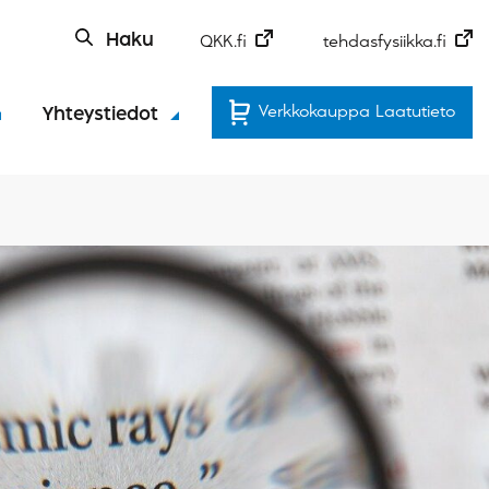
Haku
QKK.fi
tehdasfysiikka.fi
Verkkokauppa Laatutieto
Yhteystiedot