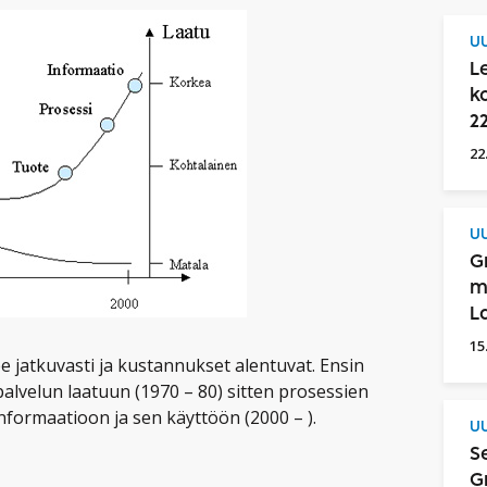
UU
L
k
2
22
UU
G
m
L
15
e jatkuvasti ja kustannukset alentuvat. Ensin
palvelun laatuun (1970 – 80) sitten prosessien
informaatioon ja sen käyttöön (2000 – ).
UU
S
G