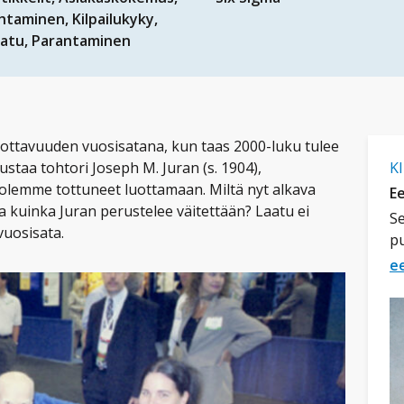
ohtaminen
Kilpailukyky
aatu
Parantaminen
uottavuuden vuosisatana, kun taas 2000-luku tulee
staa tohtori Joseph M. Juran (s. 1904),
K
n olemme tottuneet luottamaan. Miltä nyt alkava
Ee
a kuinka Juran perustelee väitettään? Laatu ei
Se
vuosisata.
p
e