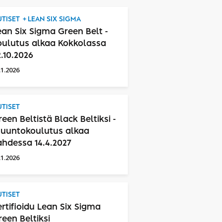
TISET
LEAN SIX SIGMA
ean Six Sigma Green Belt -
oulutus alkaa Kokkolassa
2.10.2026
.1.2026
TISET
reen Beltistä Black Beltiksi -
uuntokoulutus alkaa
ahdessa 14.4.2027
.1.2026
TISET
ertifioidu Lean Six Sigma
reen Beltiksi