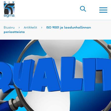
Etusivu
›
Artikkelit
›
ISO 9001 ja laadunhallinnan
periaatteista