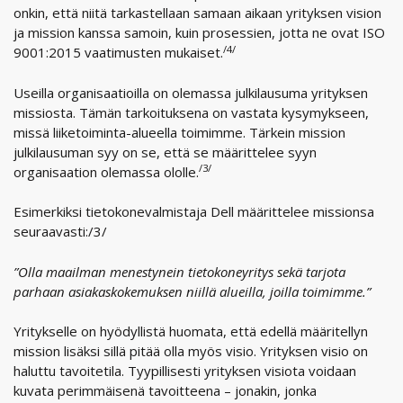
onkin, että niitä tarkastellaan samaan aikaan yrityksen vision
ja mission kanssa samoin, kuin prosessien, jotta ne ovat ISO
/4/
9001:2015 vaatimusten mukaiset.
Useilla organisaatioilla on olemassa julkilausuma yrityksen
missiosta. Tämän tarkoituksena on vastata kysymykseen,
missä liiketoiminta-alueella toimimme. Tärkein mission
julkilausuman syy on se, että se määrittelee syyn
/3/
organisaation olemassa ololle.
Esimerkiksi tietokonevalmistaja Dell määrittelee missionsa
seuraavasti:/3/
”Olla maailman menestynein tietokoneyritys sekä tarjota
parhaan asiakaskokemuksen niillä alueilla, joilla toimimme.”
Yritykselle on hyödyllistä huomata, että edellä määritellyn
mission lisäksi sillä pitää olla myös visio. Yrityksen visio on
haluttu tavoitetila. Tyypillisesti yrityksen visiota voidaan
kuvata perimmäisenä tavoitteena – jonakin, jonka