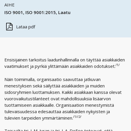
AIHE
ISO 9001
ISO 9001:2015
Laatu
Lataa pdf
Ensisijainen tarkoitus laadunhallinnalla on täyttää asiakkaiden
/1/
vaatimukset ja pyrkiä ylittämään asiakkaiden odotukset.
Näin toimimalla, organisaatio saavuttaa jatkuvan
menestyksen sekä säilyttää asiakkaiden ja muiden
sidosryhmien luottamuksen. Kaikki asiakkaan kanssa olevat
vuorovaikutustilanteet ovat mahdollisuuksia lisäarvon
tuottamiseen asiakkaalle. Organisaation menestymistä
tulevaisuudessa edesauttaa asiakkaiden nykyisten ja
/1//2/
tulevien tarpeiden ymmärtäminen.
Toisaalta tri. J. M. Juran ja tri. J. A. DeFeo toteavat, että