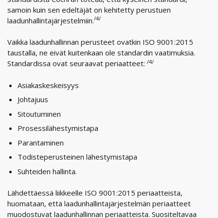
samoin kuin sen edeltäjät on kehitetty perustuen
/4/
laadunhallintajärjestelmiin.
Vaikka laadunhallinnan perusteet ovatkin ISO 9001:2015
taustalla, ne eivät kuitenkaan ole standardin vaatimuksia.
/4/
Standardissa ovat seuraavat periaatteet:
Asiakaskeskeisyys
Johtajuus
Sitoutuminen
Prosessilähestymistapa
Parantaminen
Todisteperusteinen lähestymistapa
Suhteiden hallinta.
Lähdettäessä liikkeelle ISO 9001:2015 periaatteista,
huomataan, että laadunhallintajärjestelmän periaatteet
muodostuvat laadunhallinnan periaatteista. Suositeltavaa