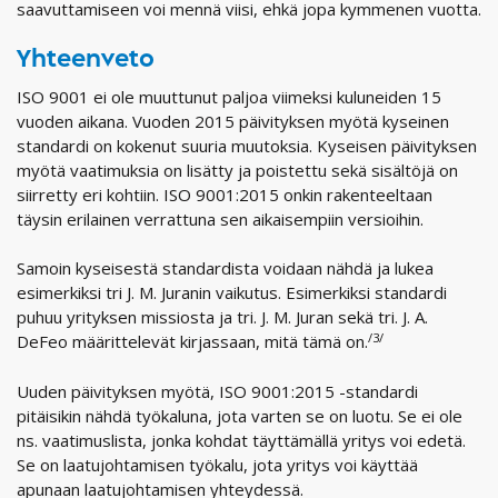
saavuttamiseen voi mennä viisi, ehkä jopa kymmenen vuotta.
Yhteenveto
ISO 9001 ei ole muuttunut paljoa viimeksi kuluneiden 15
vuoden aikana. Vuoden 2015 päivityksen myötä kyseinen
standardi on kokenut suuria muutoksia. Kyseisen päivityksen
myötä vaatimuksia on lisätty ja poistettu sekä sisältöjä on
siirretty eri kohtiin. ISO 9001:2015 onkin rakenteeltaan
täysin erilainen verrattuna sen aikaisempiin versioihin.
Samoin kyseisestä standardista voidaan nähdä ja lukea
esimerkiksi tri J. M. Juranin vaikutus. Esimerkiksi standardi
puhuu yrityksen missiosta ja tri. J. M. Juran sekä tri. J. A.
/3/
DeFeo määrittelevät kirjassaan, mitä tämä on.
Uuden päivityksen myötä, ISO 9001:2015 -standardi
pitäisikin nähdä työkaluna, jota varten se on luotu. Se ei ole
ns. vaatimuslista, jonka kohdat täyttämällä yritys voi edetä.
Se on laatujohtamisen työkalu, jota yritys voi käyttää
apunaan laatujohtamisen yhteydessä.