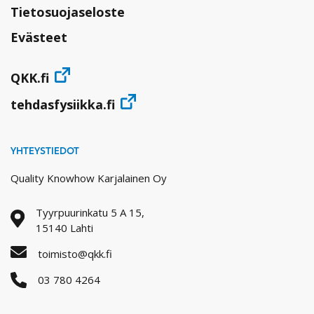
Tietosuojaseloste
Evästeet
QKK.fi
tehdasfysiikka.fi
YHTEYSTIEDOT
Quality Knowhow Karjalainen Oy
Tyyrpuurinkatu 5 A 15,
15140 Lahti
toimisto@qkk.fi
03 780 4264