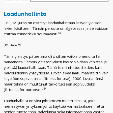
Laadunhallinta
Tri. J. M. Juran on esitellyt laadunhallintaan liittyen yleisien
lakien käsitteen. Tämän peruste on algebrassa ja se voidaan
/3/
esittää esimerkiksi seuraavasti.
3x+4x=7x
Tämä yleistys pätee aina oli x sitten vaikka omenoita tai
banaaneita. Samoin yleisten lakien käsite voidaan kehittää ja
yleistää laadunhallintaan. Tämä toimii niin tuotteiden, kuin
palveluidenkin yhteydessä. Pitkän aikaa laatu määriteltiin vain
käyttöön sopivuutena (fitness for use), 2000-luvulla tämä
määritelmä on muuttunut tarkoitukseen sopivuudeksi
/3/
(fittness for purpose).
Laadunhallinta on yksi johtamisen menetelmistä, joita
menestyvän yrityksen johto käyttää varmistaakseen, että
heiden tuotteensa, palvelunsa sekä informaationsa vastaa