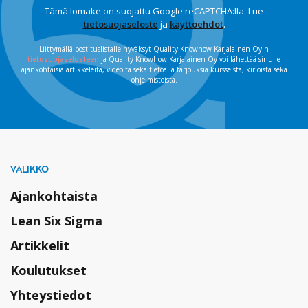
Tämä lomake on suojattu Google reCAPTCHA:lla. Lue
tietosuojaseloste
ja
käyttöehdot
.
Liittymällä postituslistalle hyväksyt Quality Knowhow Karjalainen Oy:n
tietosuojaselosteen
ja Quality Knowhow Karjalainen Oy voi lähettää sinulle
ajankohtaisia artikkeleita, videoita sekä tietoa ja tarjouksia kursseista, kirjoista sekä
ohjelmistoista.
VALIKKO
Ajankohtaista
Lean Six Sigma
Artikkelit
Koulutukset
Yhteystiedot