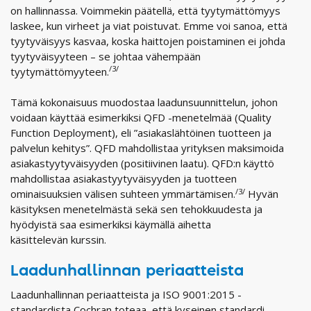
on hallinnassa. Voimmekin päätellä, että tyytymättömyys
laskee, kun virheet ja viat poistuvat. Emme voi sanoa, että
tyytyväisyys kasvaa, koska haittojen poistaminen ei johda
tyytyväisyyteen – se johtaa vähempään
/3/
tyytymättömyyteen.
Tämä kokonaisuus muodostaa laadunsuunnittelun, johon
voidaan käyttää esimerkiksi QFD -menetelmää (Quality
Function Deployment), eli ”asiakaslähtöinen tuotteen ja
palvelun kehitys”. QFD mahdollistaa yrityksen maksimoida
asiakastyytyväisyyden (positiivinen laatu). QFD:n käyttö
mahdollistaa asiakastyytyväisyyden ja tuotteen
/3/
ominaisuuksien välisen suhteen ymmärtämisen.
Hyvän
käsityksen menetelmästä sekä sen tehokkuudesta ja
hyödyistä saa esimerkiksi käymällä aihetta
käsittelevän kurssin.
Laadunhallinnan periaatteista
Laadunhallinnan periaatteista ja ISO 9001:2015 -
standardista Cochran toteaa, että kyseinen standardi,