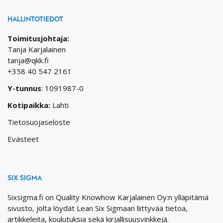
HALLINTOTIEDOT
Toimitusjohtaja:
Tanja Karjalainen
tanja@qkk.fi
+358 40 547 2161
Y-tunnus
: 1091987-0
Kotipaikka:
Lahti
Tietosuojaseloste
Evästeet
SIX SIGMA
Sixsigma.fi on Quality Knowhow Karjalainen Oy:n ylläpitämä
sivusto, jolta löydät Lean Six Sigmaan liittyvää tietoa,
artikkeleita, koulutuksia sekä kirjallisuusvinkkejä.