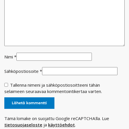
Nimi
*
Sähköpostiosoite
*
Tallenna nimeni ja sähköpostiosoitteeni tähän
selaimeen seuraavaa kommentointikertaa varten.
Tämä lomake on suojattu Google reCAPTCHA:lla. Lue
tietosuojaseloste
ja
käyttöehdot
.