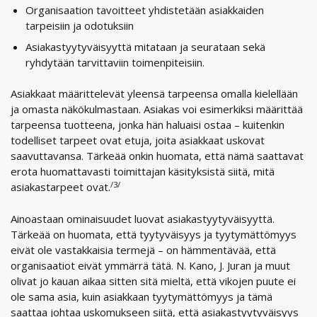
Organisaation tavoitteet yhdistetään asiakkaiden
tarpeisiin ja odotuksiin
Asiakastyytyväisyyttä mitataan ja seurataan sekä
ryhdytään tarvittaviin toimenpiteisiin.
Asiakkaat määrittelevät yleensä tarpeensa omalla kielellään
ja omasta näkökulmastaan. Asiakas voi esimerkiksi määrittää
tarpeensa tuotteena, jonka hän haluaisi ostaa – kuitenkin
todelliset tarpeet ovat etuja, joita asiakkaat uskovat
saavuttavansa. Tärkeää onkin huomata, että nämä saattavat
erota huomattavasti toimittajan käsityksistä siitä, mitä
/3/
asiakastarpeet ovat.
Ainoastaan ominaisuudet luovat asiakastyytyväisyyttä.
Tärkeää on huomata, että tyytyväisyys ja tyytymättömyys
eivät ole vastakkaisia termejä – on hämmentävää, että
organisaatiot eivät ymmärrä tätä. N. Kano, J. Juran ja muut
olivat jo kauan aikaa sitten sitä mieltä, että vikojen puute ei
ole sama asia, kuin asiakkaan tyytymättömyys ja tämä
saattaa johtaa uskomukseen siitä, että asiakastyytyväisyys