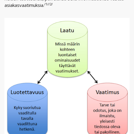
/1//2/
asiakasvaatimuksia.