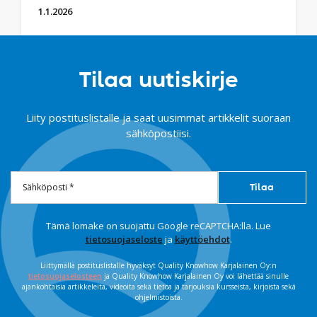
1.1.2026
Tilaa uutiskirje
Liity postituslistalle ja saat uusimmat artikkelit suoraan
sähköpostiisi.
Tämä lomake on suojattu Google reCAPTCHA:lla. Lue
tietosuojaseloste
ja
käyttöehdot
.
Liittymällä postituslistalle hyväksyt Quality Knowhow Karjalainen Oy:n
tietosuojaselosteen
ja Quality Knowhow Karjalainen Oy voi lähettää sinulle
ajankohtaisia artikkeleita, videoita sekä tietoa ja tarjouksia kursseista, kirjoista sekä
ohjelmistoista.