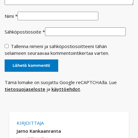
Nimi
*
Sähköpostiosoite
*
Tallenna nimeni ja sähköpostiosoitteeni tähän
selaimeen seuraavaa kommentointikertaa varten.
Tämä lomake on suojattu Google reCAPTCHA:lla. Lue
tietosuojaseloste
ja
käyttöehdot
.
KIRJOITTAJA
Jarno Kankaanranta