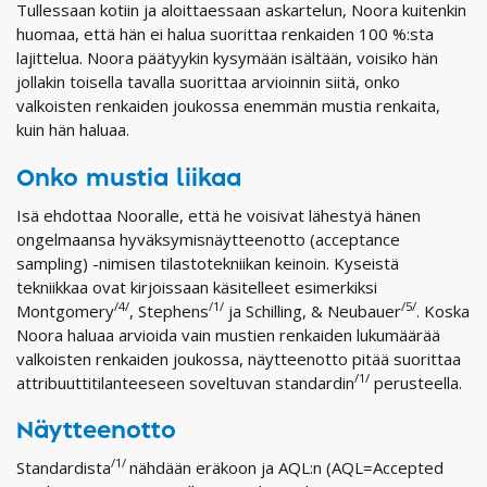
Tullessaan kotiin ja aloittaessaan askartelun, Noora kuitenkin
huomaa, että hän ei halua suorittaa renkaiden 100 %:sta
lajittelua. Noora päätyykin kysymään isältään, voisiko hän
jollakin toisella tavalla suorittaa arvioinnin siitä, onko
valkoisten renkaiden joukossa enemmän mustia renkaita,
kuin hän haluaa.
Onko mustia liikaa
Isä ehdottaa Nooralle, että he voisivat lähestyä hänen
ongelmaansa hyväksymisnäytteenotto (acceptance
sampling) -nimisen tilastotekniikan keinoin. Kyseistä
tekniikkaa ovat kirjoissaan käsitelleet esimerkiksi
/4/
/1/
/5/
Montgomery
, Stephens
ja Schilling, & Neubauer
. Koska
Noora haluaa arvioida vain mustien renkaiden lukumäärää
valkoisten renkaiden joukossa, näytteenotto pitää suorittaa
/1/
attribuuttitilanteeseen soveltuvan standardin
perusteella.
Näytteenotto
/1/
Standardista
nähdään eräkoon ja AQL:n (AQL=Accepted