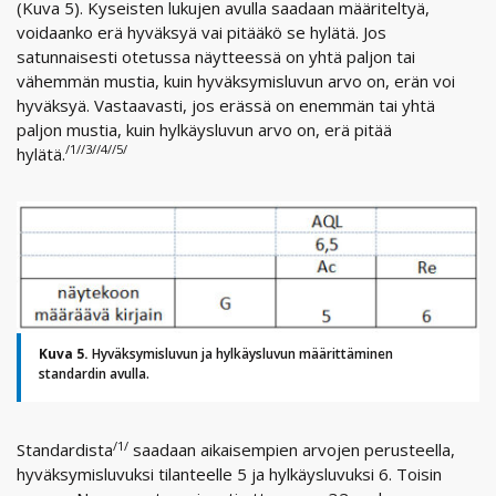
(Kuva 5). Kyseisten lukujen avulla saadaan määriteltyä,
voidaanko erä hyväksyä vai pitääkö se hylätä. Jos
satunnaisesti otetussa näytteessä on yhtä paljon tai
vähemmän mustia, kuin hyväksymisluvun arvo on, erän voi
hyväksyä. Vastaavasti, jos erässä on enemmän tai yhtä
paljon mustia, kuin hylkäysluvun arvo on, erä pitää
/1//3//4//5/
hylätä.
Kuva 5.
Hyväksymisluvun ja hylkäysluvun määrittäminen
standardin avulla.
/1/
Standardista
saadaan aikaisempien arvojen perusteella,
hyväksymisluvuksi tilanteelle 5 ja hylkäysluvuksi 6. Toisin