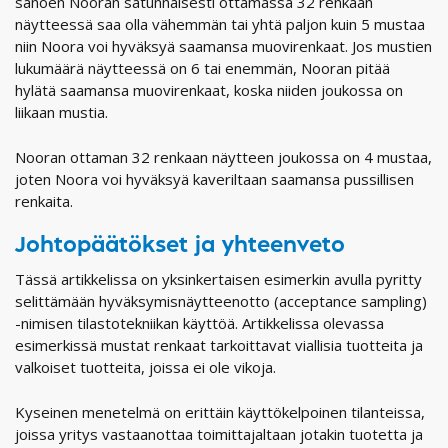
sanoen Nooran satunnaisesti ottamassa 32 renkaan
näytteessä saa olla vähemmän tai yhtä paljon kuin 5 mustaa
niin Noora voi hyväksyä saamansa muovirenkaat. Jos mustien
lukumäärä näytteessä on 6 tai enemmän, Nooran pitää
hylätä saamansa muovirenkaat, koska niiden joukossa on
liikaan mustia.
Nooran ottaman 32 renkaan näytteen joukossa on 4 mustaa,
joten Noora voi hyväksyä kaveriltaan saamansa pussillisen
renkaita.
Johtopäätökset ja yhteenveto
Tässä artikkelissa on yksinkertaisen esimerkin avulla pyritty
selittämään hyväksymisnäytteenotto (acceptance sampling)
-nimisen tilastotekniikan käyttöä. Artikkelissa olevassa
esimerkissä mustat renkaat tarkoittavat viallisia tuotteita ja
valkoiset tuotteita, joissa ei ole vikoja.
Kyseinen menetelmä on erittäin käyttökelpoinen tilanteissa,
joissa yritys vastaanottaa toimittajaltaan jotakin tuotetta ja