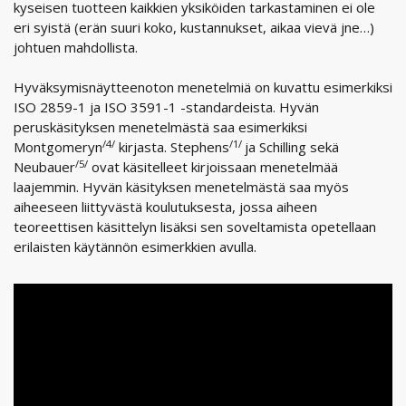
kyseisen tuotteen kaikkien yksiköiden tarkastaminen ei ole
eri syistä (erän suuri koko, kustannukset, aikaa vievä jne…)
johtuen mahdollista.
Hyväksymisnäytteenoton menetelmiä on kuvattu esimerkiksi
ISO 2859-1 ja ISO 3591-1 -standardeista. Hyvän
peruskäsityksen menetelmästä saa esimerkiksi
/4/
/1/
Montgomeryn
kirjasta. Stephens
ja Schilling sekä
/5/
Neubauer
ovat käsitelleet kirjoissaan menetelmää
laajemmin. Hyvän käsityksen menetelmästä saa myös
aiheeseen liittyvästä koulutuksesta, jossa aiheen
teoreettisen käsittelyn lisäksi sen soveltamista opetellaan
erilaisten käytännön esimerkkien avulla.