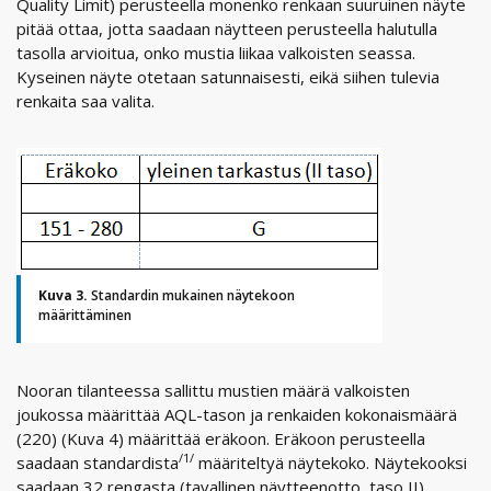
Quality Limit) perusteella monenko renkaan suuruinen näyte
pitää ottaa, jotta saadaan näytteen perusteella halutulla
tasolla arvioitua, onko mustia liikaa valkoisten seassa.
Kyseinen näyte otetaan satunnaisesti, eikä siihen tulevia
renkaita saa valita.
Kuva 3.
Standardin mukainen näytekoon
määrittäminen
Nooran tilanteessa sallittu mustien määrä valkoisten
joukossa määrittää AQL-tason ja renkaiden kokonaismäärä
(220) (Kuva 4) määrittää eräkoon. Eräkoon perusteella
/1/
saadaan standardista
määriteltyä näytekoko. Näytekooksi
saadaan 32 rengasta (tavallinen näytteenotto, taso II).