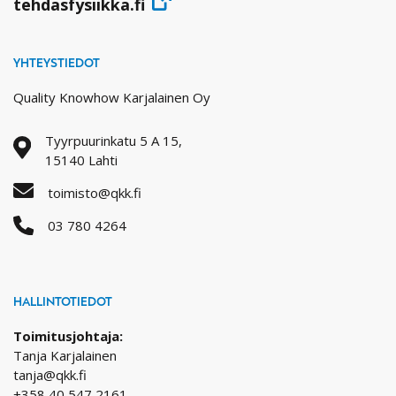
tehdasfysiikka.fi
YHTEYSTIEDOT
Quality Knowhow Karjalainen Oy
Tyyrpuurinkatu 5 A 15,
15140 Lahti
toimisto@qkk.fi
03 780 4264
HALLINTOTIEDOT
Toimitusjohtaja:
Tanja Karjalainen
tanja@qkk.fi
+358 40 547 2161