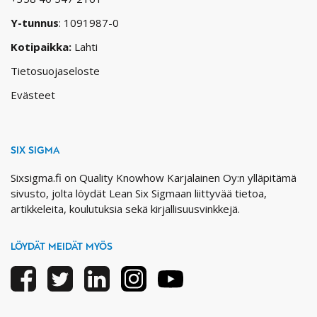
Y-tunnus
: 1091987-0
Kotipaikka:
Lahti
Tietosuojaseloste
Evästeet
SIX SIGMA
Sixsigma.fi on Quality Knowhow Karjalainen Oy:n ylläpitämä
sivusto, jolta löydät Lean Six Sigmaan liittyvää tietoa,
artikkeleita, koulutuksia sekä kirjallisuusvinkkejä.
LÖYDÄT MEIDÄT MYÖS
Facebook
Twitter
Linkedin
Instagram
Youtube