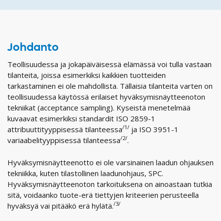
Johdanto
Teollisuudessa ja jokapäiväisessä elämässä voi tulla vastaan
tilanteita, joissa esimerkiksi kaikkien tuotteiden
tarkastaminen ei ole mahdollista. Tällaisia tilanteita varten on
teollisuudessa käytössä erilaiset hyväksymisnäytteenoton
tekniikat (acceptance sampling). Kyseistä menetelmää
kuvaavat esimerkiksi standardit ISO 2859-1
/1/
attribuuttityyppisessä tilanteessa
ja ISO 3951-1
/2/
variaabelityyppisessä tilanteessa
.
Hyväksymisnäytteenotto ei ole varsinainen laadun ohjauksen
tekniikka, kuten tilastollinen laadunohjaus, SPC.
Hyväksymisnäytteenoton tarkoituksena on ainoastaan tutkia
sitä, voidaanko tuote-erä tiettyjen kriteerien perusteella
/3/
hyväksyä vai pitääkö erä hylätä.