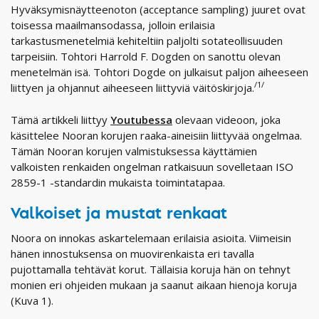
Hyväksymisnäytteenoton (acceptance sampling) juuret ovat
toisessa maailmansodassa, jolloin erilaisia
tarkastusmenetelmiä kehiteltiin paljolti sotateollisuuden
tarpeisiin. Tohtori Harrold F. Dogden on sanottu olevan
menetelmän isä. Tohtori Dogde on julkaisut paljon aiheeseen
/1/
liittyen ja ohjannut aiheeseen liittyviä väitöskirjoja.
Tämä artikkeli liittyy
Youtubessa
olevaan videoon, joka
käsittelee Nooran korujen raaka-aineisiin liittyvää ongelmaa.
Tämän Nooran korujen valmistuksessa käyttämien
valkoisten renkaiden ongelman ratkaisuun sovelletaan ISO
2859-1 -standardin mukaista toimintatapaa.
Valkoiset ja mustat renkaat
Noora on innokas askartelemaan erilaisia asioita. Viimeisin
hänen innostuksensa on muovirenkaista eri tavalla
pujottamalla tehtävät korut. Tällaisia koruja hän on tehnyt
monien eri ohjeiden mukaan ja saanut aikaan hienoja koruja
(Kuva 1).