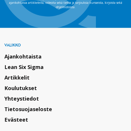
ajankohtaisia artikkeleita, videoita sekä tietoa ja tarjouksia kursseista, kirjoista sekä
ohjelmistoista.
VALIKKO
Ajankohtaista
Lean Six Sigma
Artikkelit
Koulutukset
Yhteystiedot
Tietosuojaseloste
Evästeet