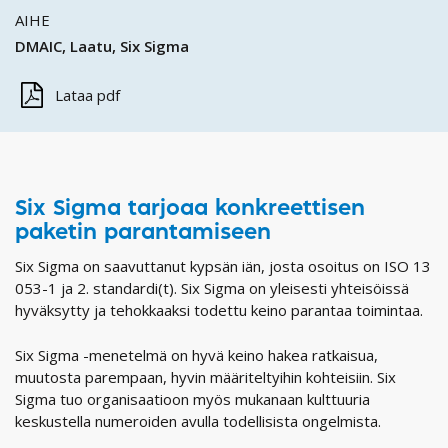
AIHE
DMAIC
Laatu
Six Sigma
Lataa pdf
Six Sigma tarjoaa konkreettisen
paketin parantamiseen
Six Sigma on saavuttanut kypsän iän, josta osoitus on ISO 13
053-1 ja 2. standardi(t). Six Sigma on yleisesti yhteisöissä
hyväksytty ja tehokkaaksi todettu keino parantaa toimintaa.
Six Sigma -menetelmä on hyvä keino hakea ratkaisua,
muutosta parempaan, hyvin määriteltyihin kohteisiin. Six
Sigma tuo organisaatioon myös mukanaan kulttuuria
keskustella numeroiden avulla todellisista ongelmista.