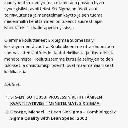
ajan lyhentäminen ymmärretään tänä päivänä hyvin
synergisiksi tavoitteiksi. Six Sigma on osoittanut
toimivuutensa ja menetelmän käyttö ja sen tuoma
mielenmallin kehittäminen on tukenut suuresti ajan
lyhentämis- ja hallintapyrkimyksissä.
Olemme kouluttaneet Six Sigmaa Suomessa yli
kaksikymmentä vuotta. Koulutuksemme ottaa huomioon
suomalaisten lähtötiedot laatutekniikasta ja tilastollisista
menetelmistä. Koulutustemme kurssilla tehtyjen töiden
tulokset ja onnistumisprosentti ovat maailmanlaajuisesti
kärkikaartia.
Lähteet:
SFS-EN ISO 13053: PROSESSIN KEHITTÄMISEN
KVANTITATIIVISET MENETELMÄT. SIX SIGMA.
George, Michael L.: Lean Six Sigma – Combining Six
Sigma Quality with Lean Speed; 2002