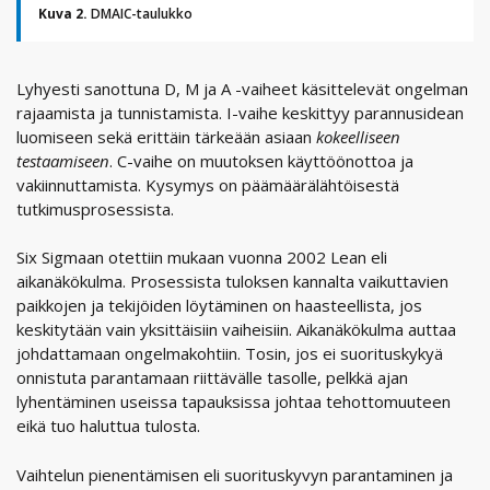
Kuva 2.
DMAIC-taulukko
Lyhyesti sanottuna D, M ja A -vaiheet käsittelevät ongelman
rajaamista ja tunnistamista. I-vaihe keskittyy parannusidean
luomiseen sekä erittäin tärkeään asiaan
kokeelliseen
testaamiseen
. C-vaihe on muutoksen käyttöönottoa ja
vakiinnuttamista. Kysymys on päämäärälähtöisestä
tutkimusprosessista.
Six Sigmaan otettiin mukaan vuonna 2002 Lean eli
aikanäkökulma. Prosessista tuloksen kannalta vaikuttavien
paikkojen ja tekijöiden löytäminen on haasteellista, jos
keskitytään vain yksittäisiin vaiheisiin. Aikanäkökulma auttaa
johdattamaan ongelmakohtiin. Tosin, jos ei suorituskykyä
onnistuta parantamaan riittävälle tasolle, pelkkä ajan
lyhentäminen useissa tapauksissa johtaa tehottomuuteen
eikä tuo haluttua tulosta.
Vaihtelun pienentämisen eli suorituskyvyn parantaminen ja