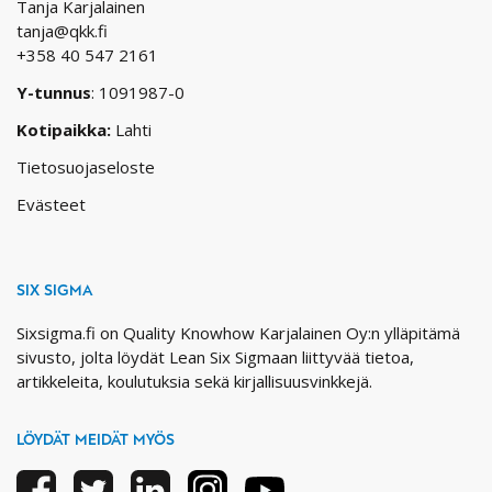
Tanja Karjalainen
tanja@qkk.fi
+358 40 547 2161
Y-tunnus
: 1091987-0
Kotipaikka:
Lahti
Tietosuojaseloste
Evästeet
SIX SIGMA
Sixsigma.fi on Quality Knowhow Karjalainen Oy:n ylläpitämä
sivusto, jolta löydät Lean Six Sigmaan liittyvää tietoa,
artikkeleita, koulutuksia sekä kirjallisuusvinkkejä.
LÖYDÄT MEIDÄT MYÖS
Facebook
Twitter
Linkedin
Instagram
Youtube