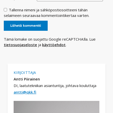
Tallenna nimeni ja sähköpostiosoitteeni tähän
selaimeen seuraavaa kommentointikertaa varten.
Tämä lomake on suojattu Google reCAPTCHA:lla. Lue
tietosuojaseloste
ja
käyttöehdot
.
KIRJOITTAJA
Antti Piirainen
DI, laatutekniikan asiantuntija, johtava kouluttaja
antti@qkk.fi