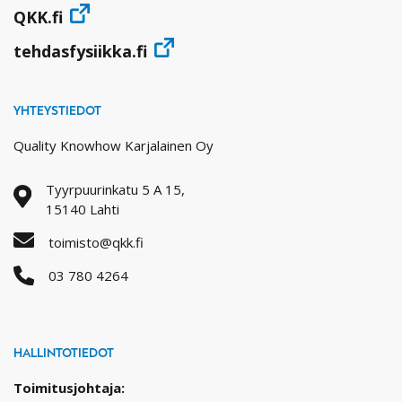
QKK.fi
tehdasfysiikka.fi
YHTEYSTIEDOT
Quality Knowhow Karjalainen Oy
Tyyrpuurinkatu 5 A 15,
15140 Lahti
toimisto@qkk.fi
03 780 4264
HALLINTOTIEDOT
Toimitusjohtaja: