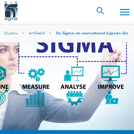
Etusivu
›
Artikkelit
›
Six Sigma on saavuttanut kypsän iän