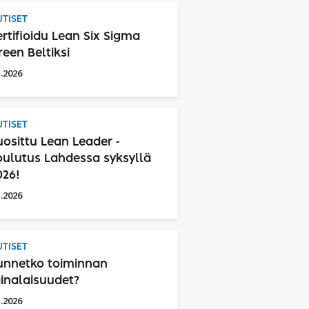
TISET
ertifioidu Lean Six Sigma
reen Beltiksi
1.2026
TISET
uosittu Lean Leader -
oulutus Lahdessa syksyllä
026!
1.2026
TISET
unnetko toiminnan
ainalaisuudet?
1.2026