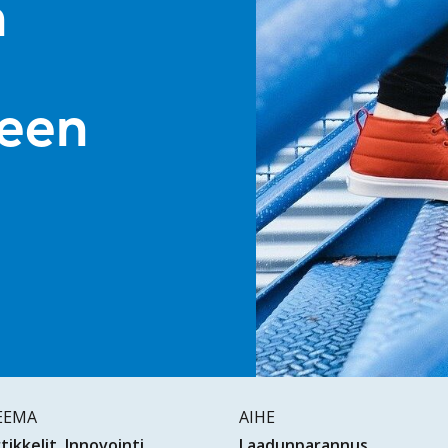
n
leen
EEMA
AIHE
tikkelit
Innovointi
Laadunparannus