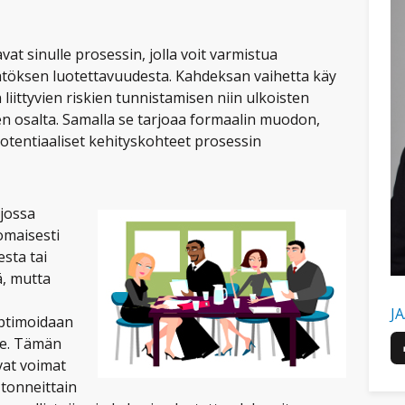
at sinulle prosessin, jolla voit varmistua
töksen luotettavuudesta. Kahdeksan vaihetta käy
liittyvien riskien tunnistamisen niin ulkoisten
en osalta. Samalla se tarjoaa formaalin muodon,
otentiaaliset kehityskohteet prosessin
 jossa
omaisesti
sta tai
ä, mutta
J
optimoidaan
ne. Tämän
vat voimat
tonneittain