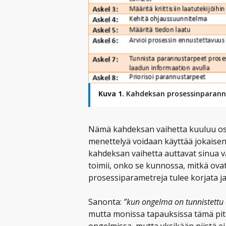
Kuva 1.
Kahdeksan prosessinparann
Nämä kahdeksan vaihetta kuuluu osa
menettelyä voidaan käyttää jokaisen
kahdeksan vaihetta auttavat sinua 
toimii, onko se kunnossa, mitkä ovat 
prosessiparametreja tulee korjata ja
Sanonta:
”kun ongelma on tunnistettu o
mutta monissa tapauksissa tämä pit
ongelmissa, mutta yksikään niistä e