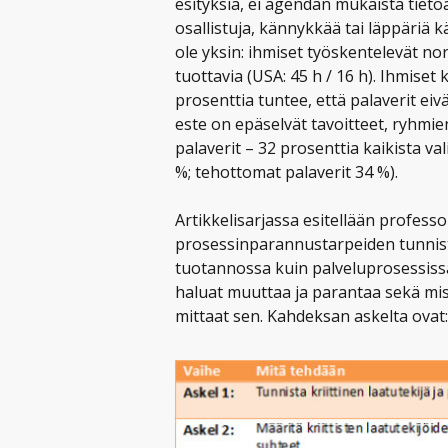
esityksiä, ei agendan mukaista tietoa,
osallistuja, kännykkää tai läppäriä k
ole yksin: ihmiset työskentelevät norm
tuottavia (USA: 45 h / 16 h). Ihmiset 
prosenttia tuntee, että palaverit eivä
este on epäselvät tavoitteet, ryhm
palaverit – 32 prosenttia kaikista va
%; tehottomat palaverit 34 %).
Artikkelisarjassa esitellään profe
prosessinparannustarpeiden tunnistu
tuotannossa kuin palveluprosessissa
haluat muuttaa ja parantaa sekä mi
mittaat sen. Kahdeksan askelta ovat: