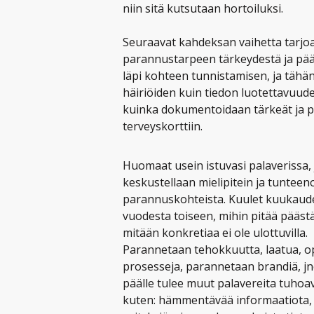
niin sitä kutsutaan hortoiluksi.
Seuraavat kahdeksan vaihetta tarjoav
parannustarpeen tärkeydestä ja pää
läpi kohteen tunnistamisen, ja tähän 
häiriöiden kuin tiedon luotettavuud
kuinka dokumentoidaan tärkeät ja p
terveyskorttiin.
Huomaat usein istuvasi palaverissa,
keskustellaan mielipitein ja tunteen
parannuskohteista. Kuulet kuukaude
vuodesta toiseen, mihin pitää pääst
mitään konkretiaa ei ole ulottuvilla.
Parannetaan tehokkuutta, laatua, 
prosesseja, parannetaan brandiä, j
päälle tulee muut palavereita tuhoa
kuten: hämmentävää informaatiota, 