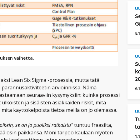
UU
S
G
8.
UU
uksen vaihetta.
S
k
ksi Lean Six Sigma -prosessia, mutta tätä
2
 parannusaktiviteetin arvioinnissa. Nämä
6.
vastaamaan seuraaviin kysymyksiin: kuinka prosessi
ulkoisten ja sisäisten asiakkaiden riskit, mitä
 mitä käyttökelpoista tietoa meillä on jo olemassa.
UU
T
ikein, se on jo puoliksi ratkaistu”
tuntuu fraasilta,
l
ää osin paikkansa. Moni tarpoo kaulaan myöten
1.
i ole konkreettinen, joten ongelman