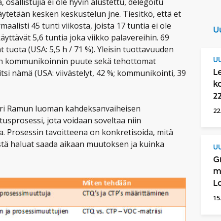
 osallistujia ei ole hyvin alustettu, delegoitu
äytetään kesken keskustelun jne. Tiesitkö, että et
aalisti 45 tunti viikosta, joista 17 tuntia ei ole
U
käyttävät 5,6 tuntia joka viikko palavereihin. 69
t tuota (USA: 5,5 h / 71 %). Yleisin tuottavuuden
ien kommunikoinnin puute sekä tehottomat
UU
litsi nämä (USA: viivästelyt, 42 %; kommunikointi, 39
L
k
2
ssori Ramun luoman kahdeksanvaiheisen
22
sprosessi, jota voidaan soveltaa niin
. Prosessin tavoitteena on konkretisoida, mitä
stä haluat saada aikaan muutoksen ja kuinka
UU
G
m
L
15