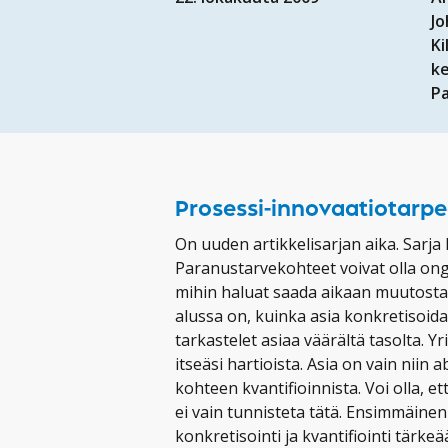
J
Ki
k
P
Prosessi-innovaatiotarp
On uuden artikkelisarjan aika. Sarja
Paranustarvekohteet voivat olla ong
mihin haluat saada aikaan muutosta
alussa on, kuinka asia konkretisoidaa
tarkastelet asiaa väärältä tasolta. Y
itseäsi hartioista. Asia on vain niin 
kohteen kvantifioinnista. Voi olla, e
ei vain tunnisteta tätä. Ensimmäine
konkretisointi ja kvantifiointi tärke