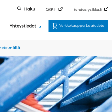
Haku
QKK.fi
tehdasfysiikka.fi
Verkkokauppa Laatutieto
Yhteystiedot
netelmällä