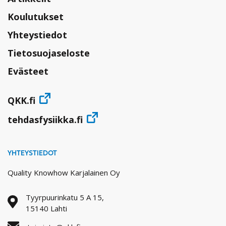
Koulutukset
Yhteystiedot
Tietosuojaseloste
Evästeet
QKK.fi
tehdasfysiikka.fi
YHTEYSTIEDOT
Quality Knowhow Karjalainen Oy
Tyyrpuurinkatu 5 A 15,
15140 Lahti