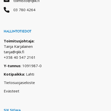
toimisto@qkk.fi
03 780 4264
HALLINTOTIEDOT
Toimitusjohtaja:
Tanja Karjalainen
tanja@qkk.fi
+358 40 547 2161
Y-tunnus
: 1091987-0
Kotipaikka:
Lahti
Tietosuojaseloste
Evästeet
SIX SIGMA