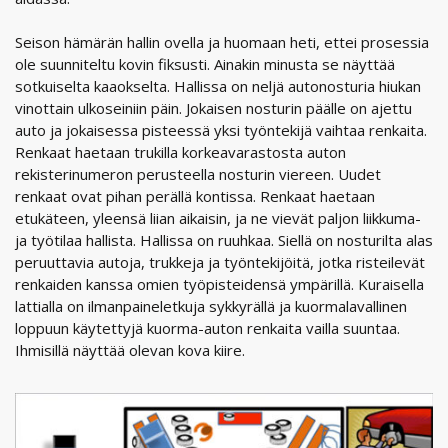
Seison hämärän hallin ovella ja huomaan heti, ettei prosessia
ole suunniteltu kovin fiksusti. Ainakin minusta se näyttää
sotkuiselta kaaokselta. Hallissa on neljä autonosturia hiukan
vinottain ulkoseiniin päin. Jokaisen nosturin päälle on ajettu
auto ja jokaisessa pisteessä yksi työntekijä vaihtaa renkaita.
Renkaat haetaan trukilla korkeavarastosta auton
rekisterinumeron perusteella nosturin viereen. Uudet
renkaat ovat pihan perällä kontissa. Renkaat haetaan
etukäteen, yleensä liian aikaisin, ja ne vievät paljon liikkuma-
ja työtilaa hallista. Hallissa on ruuhkaa. Siellä on nosturilta alas
peruuttavia autoja, trukkeja ja työntekijöitä, jotka risteilevät
renkaiden kanssa omien työpisteidensä ympärillä. Kuraisella
lattialla on ilmanpaineletkuja sykkyrällä ja kuormalavallinen
loppuun käytettyjä kuorma-auton renkaita vailla suuntaa.
Ihmisillä näyttää olevan kova kiire.