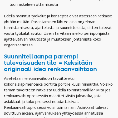
tuon askeleen ottamisesta
Edellä mainitut työkalut ja konseptit eivät itsessään ratkaise
yhtään mitään. Parantaminen lähtee aina ongelman
tunnistamisesta, ajattelusta ja suunnittelusta, sitten tulevat
vasta työkalut avuksi. Usein tarvitaan melko perinpohjaista
ajattelutavan muutosta ja muutoksen johtamista koko
organisaatiossa.
Suunnitellaanpa parempi
tulevaisuuden tila = Keksitään
originaali idea renkaanvaihtoon
Asetetaan renkaanvaihdon tavoitteeksi
kokonaisläpimenoaika portilta portille kuusi minuuttia. Voisiko
tämän tavoitteen ratkaista uudella toimintamallilla? Mitä jos
renkaanvaihtoprosessiin määritettäisiin jaksoaika, jota
asiakkaat ja koko prosessi noudattaisivat.
Renkaanvaihtoprosessi voisi toimia näin: Asiakkaat tulevat
sovittuun aikaan, ajanvarauksen yhteydessä annetussa