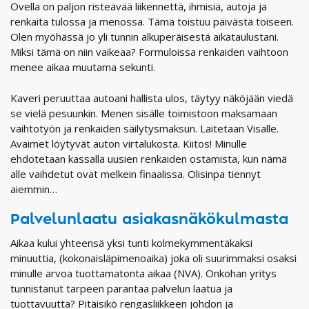
Ovella on paljon risteävää liikennettä, ihmisiä, autoja ja
renkaita tulossa ja menossa. Tämä toistuu päivästä toiseen.
Olen myöhässä jo yli tunnin alkuperäisestä aikataulustani.
Miksi tämä on niin vaikeaa? Formuloissa renkaiden vaihtoon
menee aikaa muutama sekunti.
Kaveri peruuttaa autoani hallista ulos, täytyy näköjään viedä
se vielä pesuunkin. Menen sisälle toimistoon maksamaan
vaihtotyön ja renkaiden säilytysmaksun. Laitetaan Visalle.
Avaimet löytyvät auton virtalukosta. Kiitos! Minulle
ehdotetaan kassalla uusien renkaiden ostamista, kun nämä
alle vaihdetut ovat melkein finaalissa. Olisinpa tiennyt
aiemmin…
Palvelunlaatu asiakasnäkökulmasta
Aikaa kului yhteensä yksi tunti kolmekymmentäkaksi
minuuttia, (kokonaisläpimenoaika) joka oli suurimmaksi osaksi
minulle arvoa tuottamatonta aikaa (NVA). Onkohan yritys
tunnistanut tarpeen parantaa palvelun laatua ja
tuottavuutta? Pitäisikö rengasliikkeen johdon ja