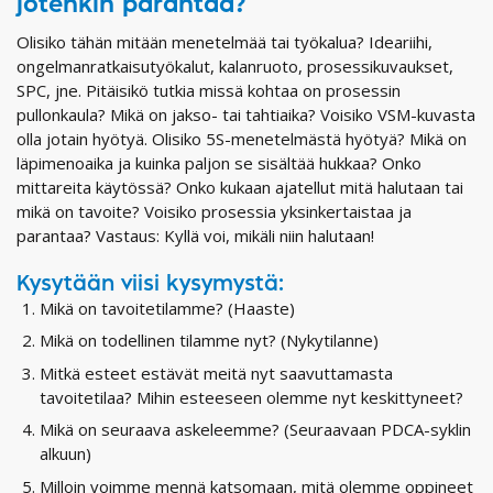
jotenkin parantaa?
Olisiko tähän mitään menetelmää tai työkalua? Ideariihi,
ongelmanratkaisutyökalut, kalanruoto, prosessikuvaukset,
SPC, jne. Pitäisikö tutkia missä kohtaa on prosessin
pullonkaula? Mikä on jakso- tai tahtiaika? Voisiko VSM-kuvasta
olla jotain hyötyä. Olisiko 5S-menetelmästä hyötyä? Mikä on
läpimenoaika ja kuinka paljon se sisältää hukkaa? Onko
mittareita käytössä? Onko kukaan ajatellut mitä halutaan tai
mikä on tavoite? Voisiko prosessia yksinkertaistaa ja
parantaa? Vastaus: Kyllä voi, mikäli niin halutaan!
Kysytään viisi kysymystä:
Mikä on tavoitetilamme? (Haaste)
Mikä on todellinen tilamme nyt? (Nykytilanne)
Mitkä esteet estävät meitä nyt saavuttamasta
tavoitetilaa? Mihin esteeseen olemme nyt keskittyneet?
Mikä on seuraava askeleemme? (Seuraavaan PDCA-syklin
alkuun)
Milloin voimme mennä katsomaan, mitä olemme oppineet