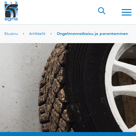
Etusivu
›
Artikkelit
›
Ongelmanratkaisu ja parantaminen