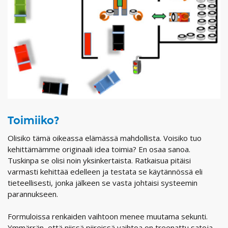
Toimiiko?
Olisiko tämä oikeassa elämässä mahdollista. Voisiko tuo
kehittämämme originaali idea toimia? En osaa sanoa.
Tuskinpa se olisi noin yksinkertaista. Ratkaisua pitäisi
varmasti kehittää edelleen ja testata se käytännössä eli
tieteellisesti, jonka jälkeen se vasta johtaisi systeemin
parannukseen.
Formuloissa renkaiden vaihtoon menee muutama sekunti.
Ymmärrän, että niissä piireissä vaihtoa on treenattu satoja