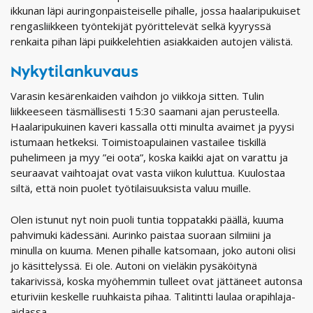
ikkunan läpi auringonpaisteiselle pihalle, jossa haalaripukuiset
rengasliikkeen työntekijät pyörittelevät selkä kyyryssä
renkaita pihan läpi puikkelehtien asiakkaiden autojen välistä.
Nykytilankuvaus
Varasin kesärenkaiden vaihdon jo viikkoja sitten. Tulin
liikkeeseen täsmällisesti 15:30 saamani ajan perusteella.
Haalaripukuinen kaveri kassalla otti minulta avaimet ja pyysi
istumaan hetkeksi. Toimistoapulainen vastailee tiskillä
puhelimeen ja myy ”ei oota”, koska kaikki ajat on varattu ja
seuraavat vaihtoajat ovat vasta viikon kuluttua. Kuulostaa
siltä, että noin puolet työtilaisuuksista valuu muille.
Olen istunut nyt noin puoli tuntia toppatakki päällä, kuuma
pahvimuki kädessäni. Aurinko paistaa suoraan silmiini ja
minulla on kuuma. Menen pihalle katsomaan, joko autoni olisi
jo käsittelyssä. Ei ole. Autoni on vieläkin pysäköitynä
takarivissä, koska myöhemmin tulleet ovat jättäneet autonsa
eturiviin keskelle ruuhkaista pihaa. Talitintti laulaa orapihlaja-
aidassa.