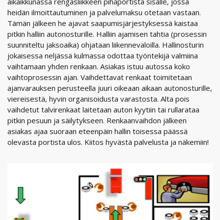
aikaikkunassa rengasliikkeen pihaportista sisälle, jossa
heidän ilmoittautuminen ja palvelumaksu otetaan vastaan.
Tämän jälkeen he ajavat saapumisjärjestyksessä kaistaa
pitkin halliin autonosturille. Halliin ajamisen tahtia (prosessin
suunniteltu jaksoaika) ohjataan liikennevaloilla. Hallinosturin
jokaisessa neljässä kulmassa odottaa työntekijä valmiina
vaihtamaan yhden renkaan. Asiakas istuu autossa koko
vaihtoprosessin ajan. Vaihdettavat renkaat toimitetaan
ajanvarauksen perusteella juuri oikeaan aikaan autonosturille,
viereisestä, hyvin organisoidusta varastosta. Alta pois
vaihdetut talvirenkaat laitetaan auton kyytiin tai rullarataa
pitkin pesuun ja säilytykseen. Renkaanvaihdon jälkeen
asiakas ajaa suoraan eteenpäin hallin toisessa päässä
olevasta portista ulos. Kiitos hyvästä palvelusta ja näkemiin!