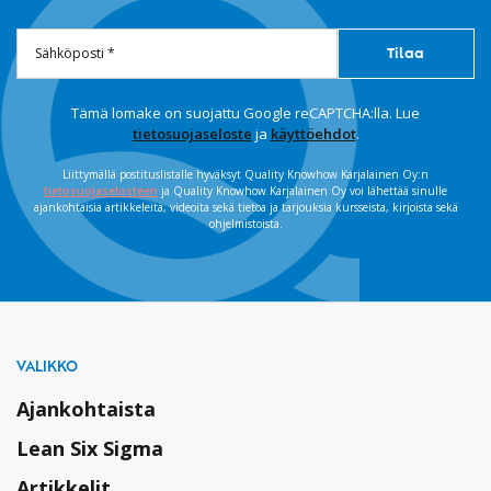
Tämä lomake on suojattu Google reCAPTCHA:lla. Lue
tietosuojaseloste
ja
käyttöehdot
.
Liittymällä postituslistalle hyväksyt Quality Knowhow Karjalainen Oy:n
tietosuojaselosteen
ja Quality Knowhow Karjalainen Oy voi lähettää sinulle
ajankohtaisia artikkeleita, videoita sekä tietoa ja tarjouksia kursseista, kirjoista sekä
ohjelmistoista.
VALIKKO
Ajankohtaista
Lean Six Sigma
Artikkelit