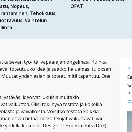
aatu
Nopeus
OFAT
arantaminen
Tehokkuus
uottavuus
Vaihtelun
llinta
 ratkaisevan työ- tai vapaa-ajan ongelmasi. Kuinka
ltava, toteutuuko idea ja saatko haluamasi tuloksen
K
a! Muutat yhden asian ja toteat, mitä tapahtuu, One
Ee
Se
p
i ystäväsi ideoivat lukuisia muitakin
e
vat vaikuttaa. Olisi toki hyvä testata ja kokeilla
yölästä ja vaivalloista. Voisitko testata kaikkia
han et voi tietää, mitkä tekijät vaikuttavat, vai
ille yhdellä kokeella, Design of Experiments (DoE)