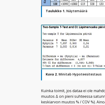
Taulukko 1.
Näytemäärä
Kuva 2.
Minitab Hypoteesitestaus
Kuinka toimit, jos dataa ei ole mahdol
muutos Δ on pieni suhteessa satunna
keskiarvon muutos % / COV %). Aino