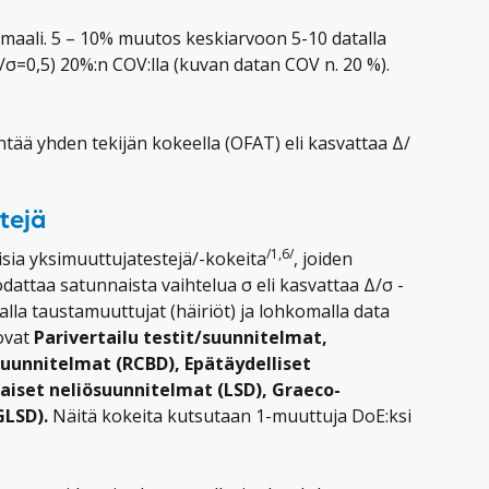
maali. 5 – 10% muutos keskiarvoon 5-10 datalla
(Δ/σ=0,5) 20%:n COV:lla (kuvan datan COV n. 20 %).
ää yhden tekijän kokeella (OFAT) eli kasvattaa Δ/
tejä
/1,6/
aisia yksimuuttujatestejä/-kokeita
, joiden
attaa satunnaista vaihtelua σ eli kasvattaa Δ/σ -
la taustamuuttujat (häiriöt) ja lohkomalla data
ovat
Parivertailu testit/suunnitelmat,
suunnitelmat (RCBD), Epätäydelliset
aiset neliösuunnitelmat (LSD), Graeco-
GLSD).
Näitä kokeita kutsutaan 1-muuttuja DoE:ksi