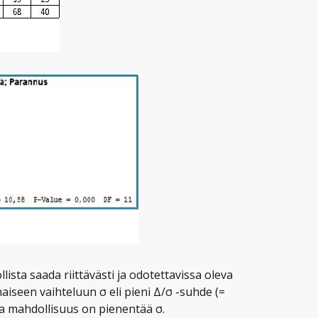
lista saada riittävästi ja odotettavissa oleva
iseen vaihteluun σ eli pieni Δ/σ -suhde (=
a mahdollisuus on pienentää σ.