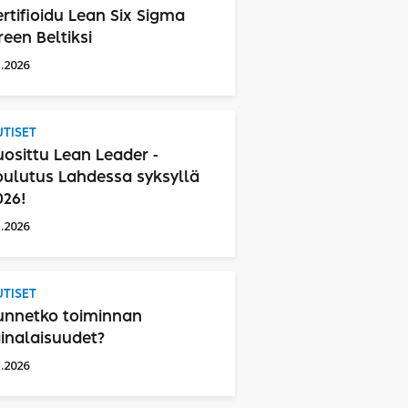
ertifioidu Lean Six Sigma
reen Beltiksi
1.2026
TISET
uosittu Lean Leader -
oulutus Lahdessa syksyllä
026!
1.2026
TISET
unnetko toiminnan
ainalaisuudet?
1.2026