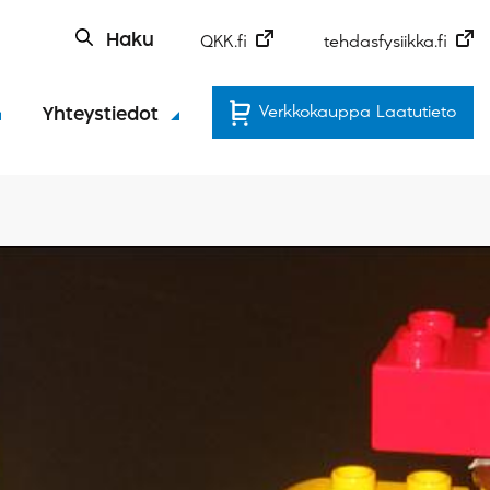
Haku
QKK.fi
tehdasfysiikka.fi
Verkkokauppa Laatutieto
Yhteystiedot