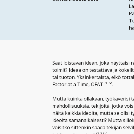
L
P
T
ha
Saat loistavan idean, joka näyttäisi
toimit? Ideaa on testattava ja kokei
tai tuoton. Yksinkertaista, eikö tott
/1,6/
Factor at a Time, OFAT
.
Mutta kuinka ollakaan, työkaverisi ta
mahdollisuuksia, tekijöitä, jotka voisi
näitä kaikkia ideoita, mutta se olisi t
ideoita samanaikaisesti? Mutta silloin
voisitko sittenkin saada tekijän selv
/2,3,6/