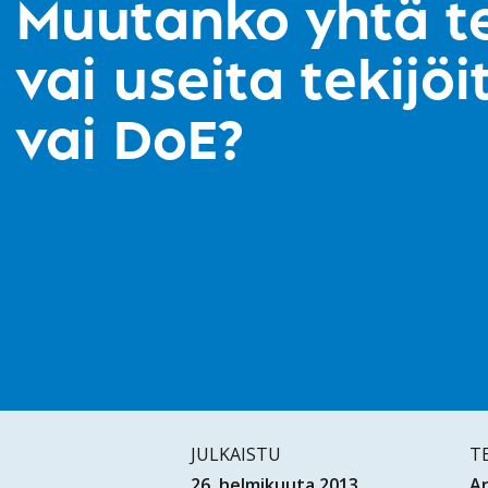
Muutanko yhtä t
vai useita tekijö
vai DoE?
JULKAISTU
T
26. helmikuuta 2013
Ar