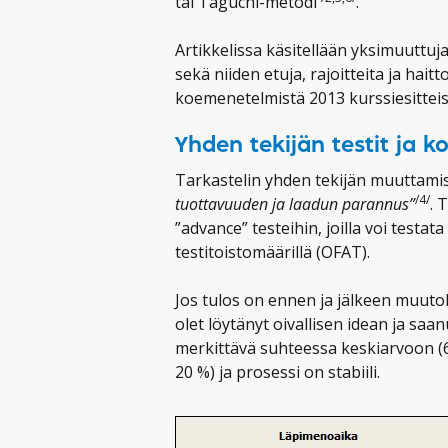
tai Taguchi-metodi
.
Artikkelissa käsitellään yksimuuttuj
sekä niiden etuja, rajoitteita ja hait
koemenetelmistä 2013 kurssiesitteiss
Yhden tekijän testit ja k
Tarkastelin yhden tekijän muuttamis
/4/
tuottavuuden ja laadun parannus”
. 
”advance” testeihin, joilla voi test
testitoistomäärillä (OFAT).
Jos tulos on ennen ja jälkeen muuto
olet löytänyt oivallisen idean ja s
merkittävä suhteessa keskiarvoon (
20 %) ja prosessi on stabiili.