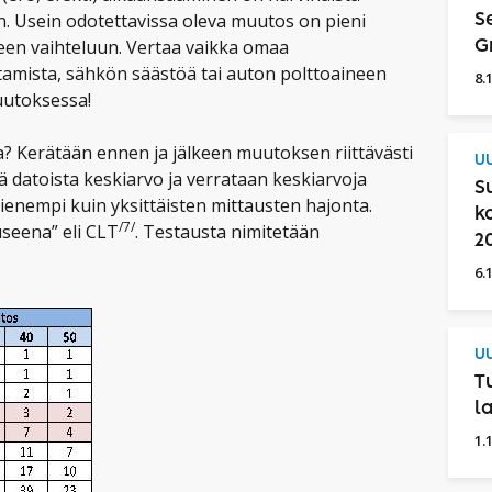
n. Usein odotettavissa oleva muutos on pieni
S
een vaihteluun. Vertaa vaikka omaa
G
ttamista, sähkön säästöä tai auton polttoaineen
8.
uutoksessa!
? Kerätään ennen ja jälkeen muutoksen riittävästi
UU
tä datoista keskiarvo ja verrataan keskiarvoja
S
enempi kuin yksittäisten mittausten hajonta.
k
/7/
seena” eli CLT
. Testausta nimitetään
2
6.
UU
T
l
1.