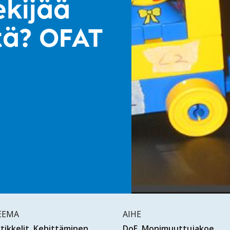
ekijää
itä? OFAT
EEMA
AIHE
tikkelit
Kehittäminen
DoE
Monimuuttujakoe