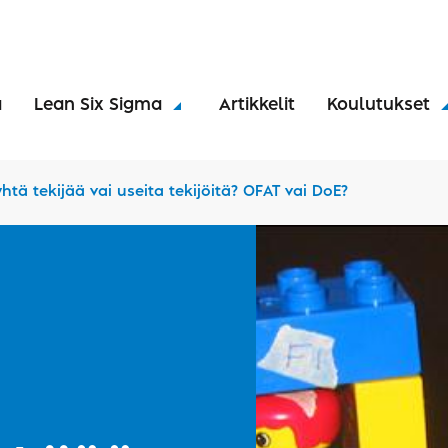
a
Lean Six Sigma
Artikkelit
Koulutukset
tä tekijää vai useita tekijöitä? OFAT vai DoE?