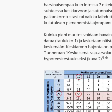
harvinaisempaa kuin lotossa 7 oikei
suhteessa keskiarvoon ja satunnais
palkankorotustasi tai vaikka laihdu
kulutuksen pienenemistä ajotapam
Kuinka pieni muutos voidaan havaita
dataa (taulukko 1) ja lasketaan näis
keskenään. Keskiarvon hajonta on pi
Tunnetaan ”Keskeisenä raja-arvolau
/5,6/
hypoteesitestaukseksi (kuva 2)
.