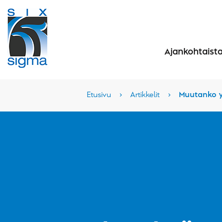
Ajankohtaist
Etusivu
›
Artikkelit
›
Muutanko yh