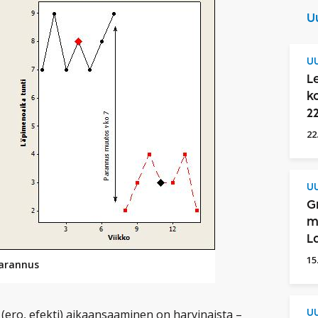
U
UU
L
k
2
22
UU
G
m
L
15
Parannus
ero, efekti) aikaansaaminen on harvinaista –
UU