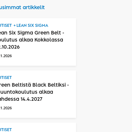
usimmat artikkelit
TISET
LEAN SIX SIGMA
ean Six Sigma Green Belt -
oulutus alkaa Kokkolassa
2.10.2026
.1.2026
TISET
reen Beltistä Black Beltiksi -
uuntokoulutus alkaa
ahdessa 14.4.2027
.1.2026
TISET