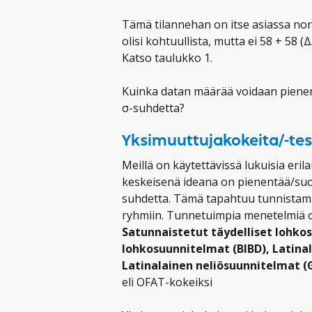
Tämä tilannehan on itse asiassa nor
olisi kohtuullista, mutta ei 58 + 58 
Katso taulukko 1.
Kuinka datan määrää voidaan pienent
σ-suhdetta?
Yksimuuttujakokeita/-tes
Meillä on käytettävissä lukuisia eril
keskeisenä ideana on pienentää/suod
suhdetta. Tämä tapahtuu tunnistamal
ryhmiin. Tunnetuimpia menetelmiä 
Satunnaistetut täydelliset lohko
lohkosuunnitelmat (BIBD), Latinal
Latinalainen neliösuunnitelmat (
eli OFAT-kokeiksi