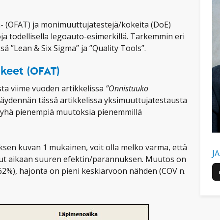
a- (OFAT) ja monimuuttujatestejä/kokeita (DoE)
toja todellisella legoauto-esimerkillä. Tarkemmin eri
ä ”Lean & Six Sigma” ja ”Quality Tools”.
okeet (OFAT)
ta viime vuoden artikkelissa
”Onnistuuko
Täydennän tässä artikkelissa yksimuuttujatestausta
ata yhä pienempiä muutoksia pienemmillä
ksen kuvan 1 mukainen, voit olla melko varma, että
J
aanut aikaan suuren efektin/parannuksen. Muutos on
62%), hajonta on pieni keskiarvoon nähden (COV n.