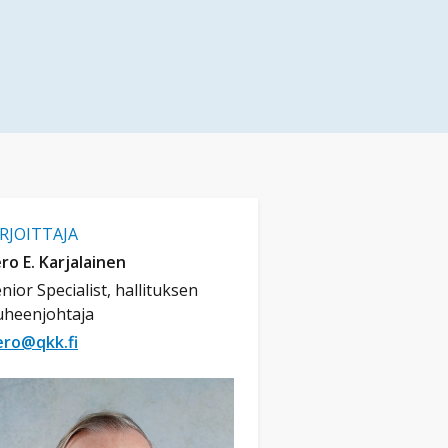
IRJOITTAJA
ro E. Karjalainen
nior Specialist, hallituksen
uheenjohtaja
ero@qkk.fi