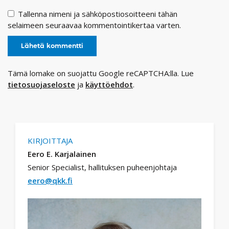
Tallenna nimeni ja sähköpostiosoitteeni tähän
selaimeen seuraavaa kommentointikertaa varten.
Tämä lomake on suojattu Google reCAPTCHA:lla. Lue
tietosuojaseloste
ja
käyttöehdot
.
KIRJOITTAJA
Eero E. Karjalainen
Senior Specialist, hallituksen puheenjohtaja
eero@qkk.fi