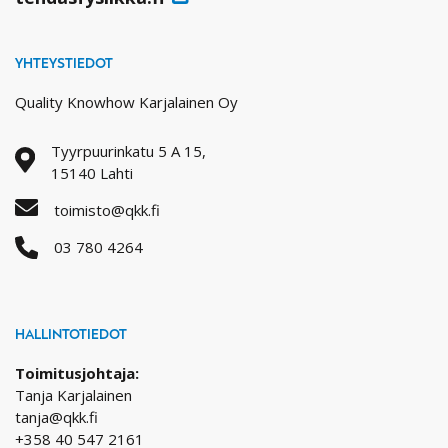
YHTEYSTIEDOT
Quality Knowhow Karjalainen Oy
Tyyrpuurinkatu 5 A 15,
15140 Lahti
toimisto@qkk.fi
03 780 4264
HALLINTOTIEDOT
Toimitusjohtaja:
Tanja Karjalainen
tanja@qkk.fi
+358 40 547 2161