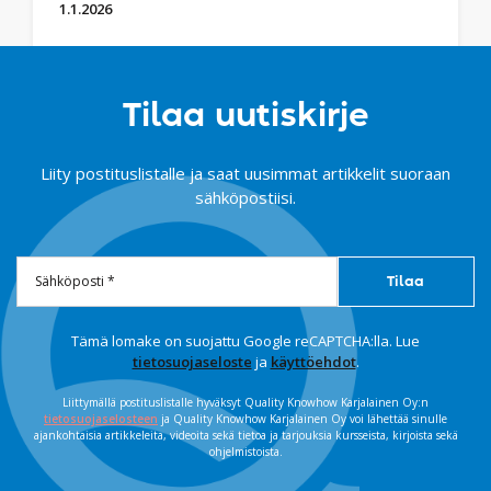
1.1.2026
Tilaa uutiskirje
Liity postituslistalle ja saat uusimmat artikkelit suoraan
sähköpostiisi.
Tämä lomake on suojattu Google reCAPTCHA:lla. Lue
tietosuojaseloste
ja
käyttöehdot
.
Liittymällä postituslistalle hyväksyt Quality Knowhow Karjalainen Oy:n
tietosuojaselosteen
ja Quality Knowhow Karjalainen Oy voi lähettää sinulle
ajankohtaisia artikkeleita, videoita sekä tietoa ja tarjouksia kursseista, kirjoista sekä
ohjelmistoista.