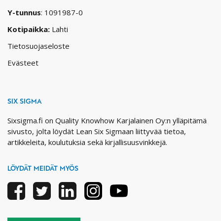
Y-tunnus
: 1091987-0
Kotipaikka:
Lahti
Tietosuojaseloste
Evästeet
SIX SIGMA
Sixsigma.fi on Quality Knowhow Karjalainen Oy:n ylläpitämä
sivusto, jolta löydät Lean Six Sigmaan liittyvää tietoa,
artikkeleita, koulutuksia sekä kirjallisuusvinkkejä.
LÖYDÄT MEIDÄT MYÖS
Facebook
Twitter
Linkedin
Instagram
Youtube