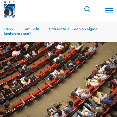
Etusivu
›
Artikkelit
›
Mitä uutta oli Lean Six Sigma -
konferenssissa?