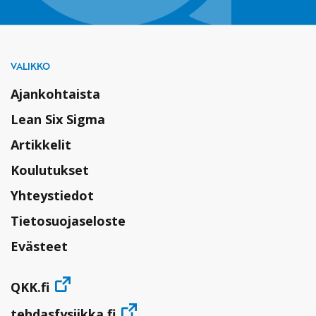
VALIKKO
Ajankohtaista
Lean Six Sigma
Artikkelit
Koulutukset
Yhteystiedot
Tietosuojaseloste
Evästeet
QKK.fi
tehdasfysiikka.fi