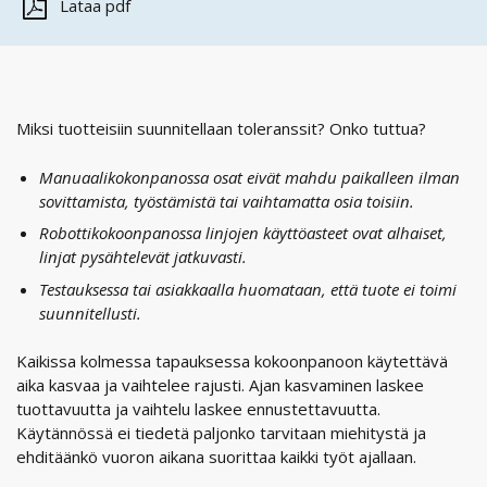
Lataa pdf
Miksi tuotteisiin suunnitellaan toleranssit? Onko tuttua?
Manuaalikokonpanossa osat eivät mahdu paikalleen ilman
sovittamista, työstämistä tai vaihtamatta osia toisiin.
Robottikokoonpanossa linjojen käyttöasteet ovat alhaiset,
linjat pysähtelevät jatkuvasti.
Testauksessa tai asiakkaalla huomataan, että tuote ei toimi
suunnitellusti.
Kaikissa kolmessa tapauksessa kokoonpanoon käytettävä
aika kasvaa ja vaihtelee rajusti. Ajan kasvaminen laskee
tuottavuutta ja vaihtelu laskee ennustettavuutta.
Käytännössä ei tiedetä paljonko tarvitaan miehitystä ja
ehditäänkö vuoron aikana suorittaa kaikki työt ajallaan.