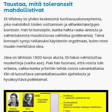
Taustaa, mitä toleranssit
mahdollistivat
Eli Whitney loi yhden keskeisistä tuottavuuskonsepteista,
joka mahdollisti töiden osittamisen ja alihankintaketjujen
luomisen. Hän loi konseptin, kuinka hallita raaka-aineista ja
valmistuksesta muodostuvaa vaihtelua (poikkeamia). Tämä
konsepti syntyi ratkaisuksi käytännön ongelmaan, kuten moni
muukin merkittävä idea.
Idea on lähtöisin 1800-luvun alusta. Eli halusi valmistuttaa
musketteja (vanha ase). Pian hän huomasi, että osista tule
erilaisia, vaikka kuinka yritettiin tehdä osista samankaltaisia.
Elin oli luovuttava samankaltaisuuden ajattelusta ja
hyväksyttävä poikkeamat.