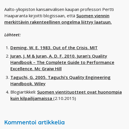
Aalto-yliopiston kansainvälisen kaupan professori Pertti
Haaparanta kirjoitti blogissaan, että
Suomen viennin
merkittävin rakenteellinen ongelma liittyy laatuun.
Lähteet:
Deming, W. E. 1983. Out of the Crisis. MIT
Juran, J. M & Juran, A. D. F. 2010. Juran’s Quality
Handbook – The Complete Guide to Performance
Excellence. Mc Graiw Hill
Taguchi, G. 2005. Taguchi’s Quality Engineering
Handbook. Wiley
Blogiartikkeli:
Suomen vientituotteet ovat huonompia
kuin kilpailijamaissa
(2.10.2015)
Kommentoi artikkelia