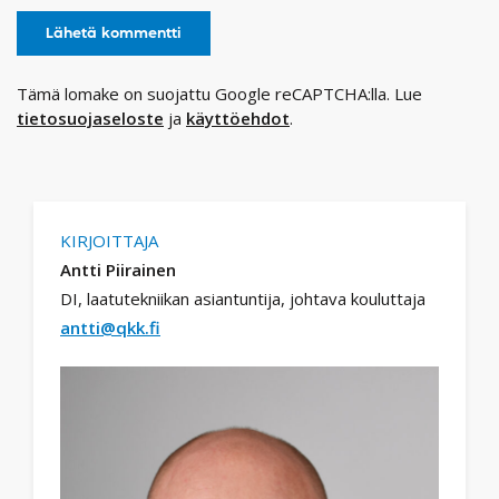
Tämä lomake on suojattu Google reCAPTCHA:lla. Lue
tietosuojaseloste
ja
käyttöehdot
.
KIRJOITTAJA
Antti Piirainen
DI, laatutekniikan asiantuntija, johtava kouluttaja
antti@qkk.fi