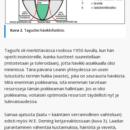
Kuva 2.
Taguchin hävikkifunktio.
Taguchi oli merkittävässä roolissa 1950-luvulla, kun hän
opetti insinööreille, kuinka tuotteet suunnitellaan
(mitoitetaan ja toleroidaan), jotta hävikki asiakkaalla olisi
minimissä. Tänä päivänä Leanin yhteydessä on usein
tutustuttu termiin hukka (waste), joka on seurausta hävikistä.
Mitä enemmän poikkeamia, sitä enemmän tarvitaan
resursseja tämän poikkeaman hallintaan. Jos ei olisi
poikkeamia, voitaisiin optimoida resurssit täydellisti nyt ja
tulevaisuudessa.
Samaa ajatusta (laatu = kääntäen verrannollinen vaihteluun)
edisti myös W.E. Deming ketjureaktiossaan (kuva 3). Laadun
parantaminen vähentää kustannuksia, häiriöitä ja viiveitä,