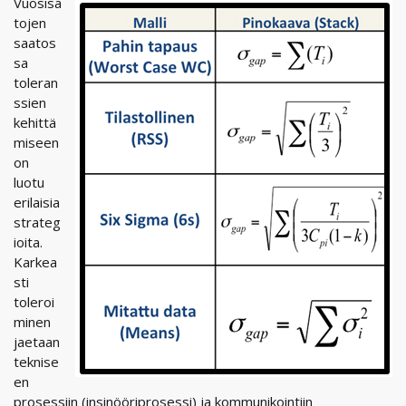
Vuosisa
tojen
saatos
sa
toleran
ssien
kehittä
miseen
on
luotu
erilaisia
strateg
ioita.
Karkea
sti
toleroi
minen
jaetaan
teknise
en
prosessiin (insinööriprosessi) ja kommunikointiin