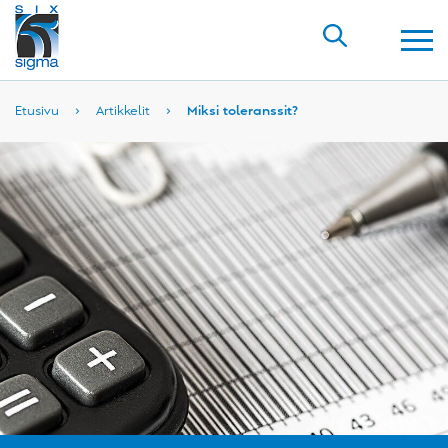
Etusivu
›
Artikkelit
›
Miksi toleranssit?