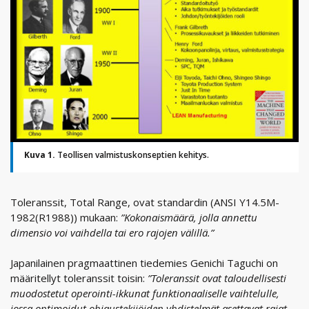
Kuva 1.
Teollisen valmistuskonseptien kehitys.
Toleranssit, Total Range, ovat standardin (ANSI Y14.5M-
1982(R1988)) mukaan:
”Kokonaismäärä, jolla annettu
dimensio voi vaihdella tai ero rajojen välillä.”
Japanilainen pragmaattinen tiedemies Genichi Taguchi on
määritellyt toleranssit toisin:
”Toleranssit ovat taloudellisesti
muodostetut operointi-ikkunat funktionaaliselle vaihtelulle,
jossa optimoidut ohjaustekijöiden yhdistelmät asettavat rajat