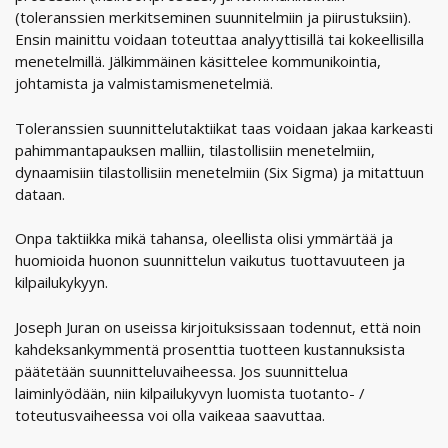
(toleranssien merkitseminen suunnitelmiin ja piirustuksiin).
Ensin mainittu voidaan toteuttaa analyyttisillä tai kokeellisilla
menetelmillä. Jälkimmäinen käsittelee kommunikointia,
johtamista ja valmistamismenetelmiä.
Toleranssien suunnittelutaktiikat taas voidaan jakaa karkeasti
pahimmantapauksen malliin, tilastollisiin menetelmiin,
dynaamisiin tilastollisiin menetelmiin (Six Sigma) ja mitattuun
dataan.
Onpa taktiikka mikä tahansa, oleellista olisi ymmärtää ja
huomioida huonon suunnittelun vaikutus tuottavuuteen ja
kilpailukykyyn.
Joseph Juran on useissa kirjoituksissaan todennut, että noin
kahdeksankymmentä prosenttia tuotteen kustannuksista
päätetään suunnitteluvaiheessa. Jos suunnittelua
laiminlyödään, niin kilpailukyvyn luomista tuotanto- /
toteutusvaiheessa voi olla vaikeaa saavuttaa.