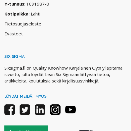
Y-tunnus
: 1091987-0
Kotipaikka:
Lahti
Tietosuojaseloste
Evästeet
SIX SIGMA
Sixsigma.fi on Quality Knowhow Karjalainen Oy:n ylläpitämä
sivusto, jolta löydät Lean Six Sigmaan liittyvää tietoa,
artikkeleita, koulutuksia sekä kirjallisuusvinkkejä.
LÖYDÄT MEIDÄT MYÖS
Facebook
Twitter
Linkedin
Instagram
Youtube