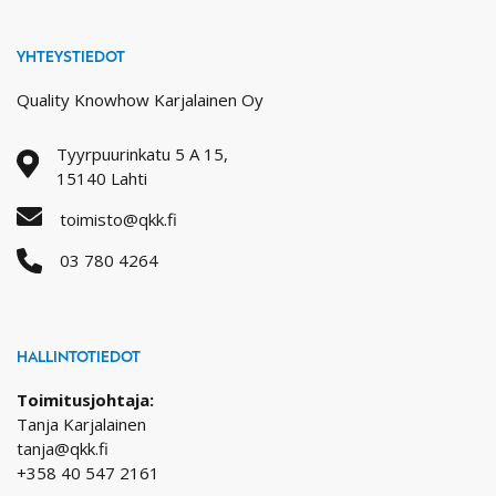
YHTEYSTIEDOT
Quality Knowhow Karjalainen Oy
Tyyrpuurinkatu 5 A 15,
15140 Lahti
toimisto@qkk.fi
03 780 4264
HALLINTOTIEDOT
Toimitusjohtaja:
Tanja Karjalainen
tanja@qkk.fi
+358 40 547 2161