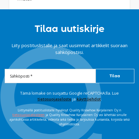
Tilaa uutiskirje
Liity postituslistalle ja saat uusimmat artikkelit suoraan
sähköpostiisi.
Tämä lomake on suojattu Google reCAPTCHA:lla. Lue
tietosuojaseloste
ja
käyttöehdot
.
Liittymällä postituslistalle hyväksyt Quality Knowhow Karjalainen Oy:n
tietosuojaselosteen
ja Quality Knowhow Karjalainen Oy voi lähettää sinulle
ajankohtaisia artikkeleita, videoita sekä tietoa ja tarjouksia kursseista, kirjoista sekä
ohjelmistoista.