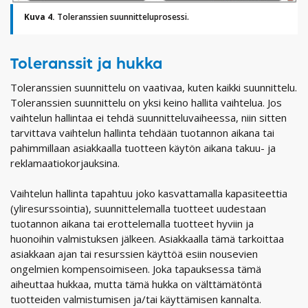
Kuva 4.
Toleranssien suunnitteluprosessi.
Toleranssit ja hukka
Toleranssien suunnittelu on vaativaa, kuten kaikki suunnittelu.
Toleranssien suunnittelu on yksi keino hallita vaihtelua. Jos
vaihtelun hallintaa ei tehdä suunnitteluvaiheessa, niin sitten
tarvittava vaihtelun hallinta tehdään tuotannon aikana tai
pahimmillaan asiakkaalla tuotteen käytön aikana takuu- ja
reklamaatiokorjauksina.
Vaihtelun hallinta tapahtuu joko kasvattamalla kapasiteettia
(yliresurssointia), suunnittelemalla tuotteet uudestaan
tuotannon aikana tai erottelemalla tuotteet hyviin ja
huonoihin valmistuksen jälkeen. Asiakkaalla tämä tarkoittaa
asiakkaan ajan tai resurssien käyttöä esiin nousevien
ongelmien kompensoimiseen. Joka tapauksessa tämä
aiheuttaa hukkaa, mutta tämä hukka on välttämätöntä
tuotteiden valmistumisen ja/tai käyttämisen kannalta.