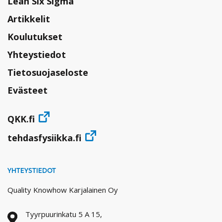
Lean Six Sigma
Artikkelit
Koulutukset
Yhteystiedot
Tietosuojaseloste
Evästeet
QKK.fi
tehdasfysiikka.fi
YHTEYSTIEDOT
Quality Knowhow Karjalainen Oy
Tyyrpuurinkatu 5 A 15,