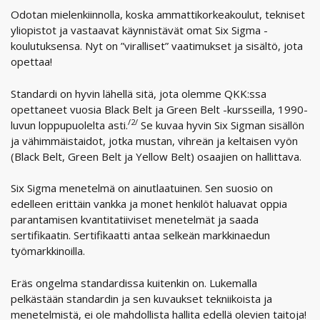
Odotan mielenkiinnolla, koska ammattikorkeakoulut, tekniset
yliopistot ja vastaavat käynnistävät omat Six Sigma -
koulutuksensa. Nyt on ”viralliset” vaatimukset ja sisältö, jota
opettaa!
Standardi on hyvin lähellä sitä, jota olemme QKK:ssa
opettaneet vuosia Black Belt ja Green Belt -kursseilla, 1990-
/2/
luvun loppupuolelta asti.
Se kuvaa hyvin Six Sigman sisällön
ja vähimmäistaidot, jotka mustan, vihreän ja keltaisen vyön
(Black Belt, Green Belt ja Yellow Belt) osaajien on hallittava.
Six Sigma menetelmä on ainutlaatuinen. Sen suosio on
edelleen erittäin vankka ja monet henkilöt haluavat oppia
parantamisen kvantitatiiviset menetelmät ja saada
sertifikaatin. Sertifikaatti antaa selkeän markkinaedun
työmarkkinoilla.
Eräs ongelma standardissa kuitenkin on. Lukemalla
pelkästään standardin ja sen kuvaukset tekniikoista ja
menetelmistä, ei ole mahdollista hallita edellä olevien taitoja!