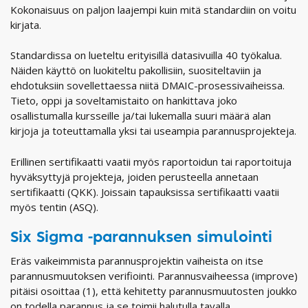
Kokonaisuus on paljon laajempi kuin mitä standardiin on voitu
kirjata.
Standardissa on lueteltu erityisillä datasivuilla 40 työkalua.
Näiden käyttö on luokiteltu pakollisiin, suositeltaviin ja
ehdotuksiin sovellettaessa niitä DMAIC-prosessivaiheissa.
Tieto, oppi ja soveltamistaito on hankittava joko
osallistumalla kursseille ja/tai lukemalla suuri määrä alan
kirjoja ja toteuttamalla yksi tai useampia parannusprojekteja.
Erillinen sertifikaatti vaatii myös raportoidun tai raportoituja
hyväksyttyjä projekteja, joiden perusteella annetaan
sertifikaatti (QKK). Joissain tapauksissa sertifikaatti vaatii
myös tentin (ASQ).
Six Sigma -parannuksen simulointi
Eräs vaikeimmista parannusprojektin vaiheista on itse
parannusmuutoksen verifiointi. Parannusvaiheessa (improve)
pitäisi osoittaa (1), että kehitetty parannusmuutosten joukko
on todella parannus ja se toimii halutulla tavalla.