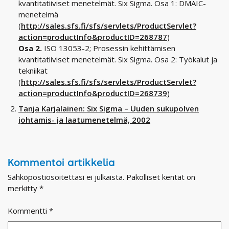
kvantitatiiviset menetelmät. Six Sigma. Osa 1: DMAIC-
menetelmä
(
http://sales.sfs.fi/sfs/servlets/ProductServlet?
action=productInfo&productID=268787
)
Osa 2.
ISO 13053-2; Prosessin kehittämisen
kvantitatiiviset menetelmät. Six Sigma. Osa 2: Työkalut ja
tekniikat
(
http://sales.sfs.fi/sfs/servlets/ProductServlet?
action=productInfo&productID=268739
)
Tanja Karjalainen: Six Sigma – Uuden sukupolven
johtamis- ja laatumenetelmä, 2002
Kommentoi artikkelia
Sähköpostiosoitettasi ei julkaista.
Pakolliset kentät on
merkitty
*
Kommentti
*