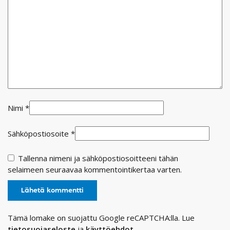
Nimi
*
Sähköpostiosoite
*
Tallenna nimeni ja sähköpostiosoitteeni tähän
selaimeen seuraavaa kommentointikertaa varten.
Tämä lomake on suojattu Google reCAPTCHA:lla. Lue
tietosuojaseloste
ja
käyttöehdot
.