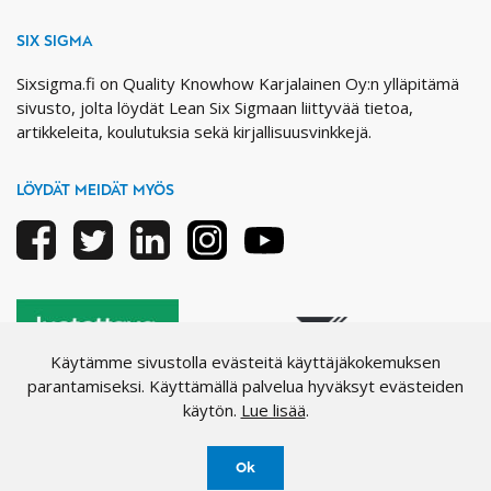
SIX SIGMA
Sixsigma.fi on Quality Knowhow Karjalainen Oy:n ylläpitämä
sivusto, jolta löydät Lean Six Sigmaan liittyvää tietoa,
artikkeleita, koulutuksia sekä kirjallisuusvinkkejä.
LÖYDÄT MEIDÄT MYÖS
Facebook
Twitter
Linkedin
Instagram
Youtube
Käytämme sivustolla evästeitä käyttäjäkokemuksen
parantamiseksi. Käyttämällä palvelua hyväksyt evästeiden
käytön.
Lue lisää
.
Ok