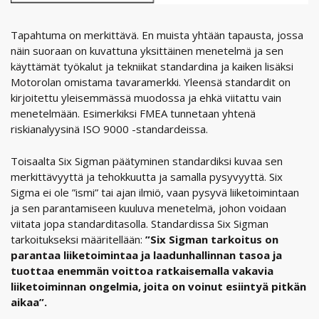
Tapahtuma on merkittävä. En muista yhtään tapausta, jossa
näin suoraan on kuvattuna yksittäinen menetelmä ja sen
käyttämät työkalut ja tekniikat standardina ja kaiken lisäksi
Motorolan omistama tavaramerkki. Yleensä standardit on
kirjoitettu yleisemmässä muodossa ja ehkä viitattu vain
menetelmään. Esimerkiksi FMEA tunnetaan yhtenä
riskianalyysinä ISO 9000 -standardeissa.
Toisaalta Six Sigman päätyminen standardiksi kuvaa sen
merkittävyyttä ja tehokkuutta ja samalla pysyvyyttä. Six
Sigma ei ole ”ismi” tai ajan ilmiö, vaan pysyvä liiketoimintaan
ja sen parantamiseen kuuluva menetelmä, johon voidaan
viitata jopa standarditasolla. Standardissa Six Sigman
tarkoitukseksi määritellään:
”Six Sigman tarkoitus on
parantaa liiketoimintaa ja laadunhallinnan tasoa ja
tuottaa enemmän voittoa ratkaisemalla vakavia
liiketoiminnan ongelmia, joita on voinut esiintyä pitkän
aikaa”.