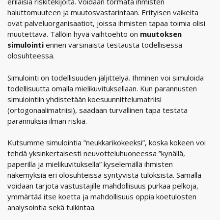
erilaisia riskitekijöitä. Voidaan törmätä ihmisten
haluttomuuteen ja muutosvastarintaan. Erityisen vaikeita
ovat palveluorganisaatiot, joissa ihmisten tapaa toimia olisi
muutettava. Tällöin hyvä vaihtoehto on
muutoksen
simulointi
ennen varsinaista testausta todellisessa
olosuhteessa.
Simulointi on todellisuuden jäljittelyä. Ihminen voi simuloida
todellisuutta omalla mielikuvituksellaan. Kun parannusten
simulointiin yhdistetään koesuunnittelumatriisi
(ortogonaalimatriisi), saadaan turvallinen tapa testata
parannuksia ilman riskiä.
Kutsumme simulointia ”neukkarikokeeksi”, koska kokeen voi
tehdä yksinkertaisesti neuvotteluhuoneessa ”kynällä,
paperilla ja mielikuvituksella” kyselemällä ihmisten
näkemyksiä eri olosuhteissa syntyvistä tuloksista. Samalla
voidaan tarjota vastustajille mahdollisuus purkaa pelkoja,
ymmärtää itse koetta ja mahdollisuus oppia koetulosten
analysointia sekä tulkintaa.