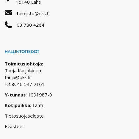
15140 Lahti
toimisto@qkk.fi
03 780 4264
HALLINTOTIEDOT
Toimitusjohtaja:
Tanja Karjalainen
tanja@qkk.fi
+358 40 547 2161
Y-tunnus
: 1091987-0
Kotipaikka:
Lahti
Tietosuojaseloste
Evästeet