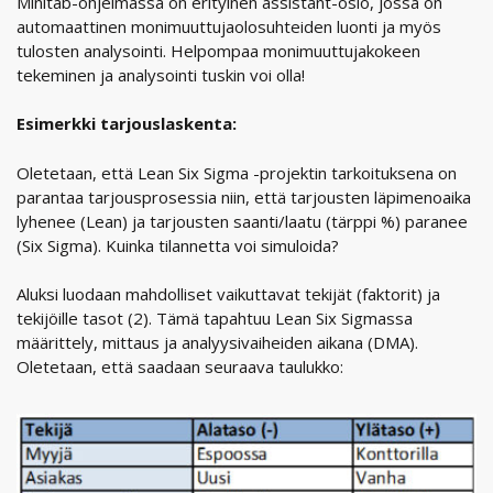
Minitab-ohjelmassa on erityinen assistant-osio, jossa on
automaattinen monimuuttujaolosuhteiden luonti ja myös
tulosten analysointi. Helpompaa monimuuttujakokeen
tekeminen ja analysointi tuskin voi olla!
Esimerkki tarjouslaskenta:
Oletetaan, että Lean Six Sigma -projektin tarkoituksena on
parantaa tarjousprosessia niin, että tarjousten läpimenoaika
lyhenee (Lean) ja tarjousten saanti/laatu (tärppi %) paranee
(Six Sigma). Kuinka tilannetta voi simuloida?
Aluksi luodaan mahdolliset vaikuttavat tekijät (faktorit) ja
tekijöille tasot (2). Tämä tapahtuu Lean Six Sigmassa
määrittely, mittaus ja analyysivaiheiden aikana (DMA).
Oletetaan, että saadaan seuraava taulukko: