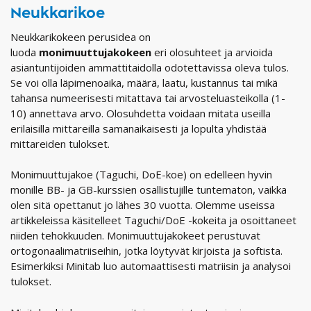
Neukkarikoe
Neukkarikokeen perusidea on
luoda
monimuuttujakokeen
eri olosuhteet ja arvioida
asiantuntijoiden ammattitaidolla odotettavissa oleva tulos.
Se voi olla läpimenoaika, määrä, laatu, kustannus tai mikä
tahansa numeerisesti mitattava tai arvosteluasteikolla (1-
10) annettava arvo. Olosuhdetta voidaan mitata useilla
erilaisilla mittareilla samanaikaisesti ja lopulta yhdistää
mittareiden tulokset.
Monimuuttujakoe (Taguchi, DoE-koe) on edelleen hyvin
monille BB- ja GB-kurssien osallistujille tuntematon, vaikka
olen sitä opettanut jo lähes 30 vuotta. Olemme useissa
artikkeleissa käsitelleet Taguchi/DoE -kokeita ja osoittaneet
niiden tehokkuuden. Monimuuttujakokeet perustuvat
ortogonaalimatriiseihin, jotka löytyvät kirjoista ja softista.
Esimerkiksi Minitab luo automaattisesti matriisin ja analysoi
tulokset.