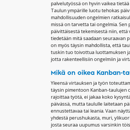
palvelutyössä on hyvin vaikea tietää
Taulun ympärille luotu tehokas päi
mahdollisuuden ongelmien ratkaisul
missä on tarvetta tai ongelmia. Sen p
päivittäisestä tekemisestä niin, että
tiedetään mitä saadaan seuraavan pä
on myös täysin mahdollista, että tau
tuskin tuo toivottua luottamuksen ja
jotta rakenteellisiin ongelmiin ja vi
Mikä on oikea Kanban-ta
Yleensä virtauksen ja työn toteutta
täysin pimentoon Kanban-taulujen o
rajoittaa työtä, ei jakaa koko kysynt
päivässä, mutta taululle laitetaan pä
ennustettavaa tai leania. Vaan näyt
yhdestä perushukasta, muri, ylikuor
josta seuraa uupumus varsinkin töiss