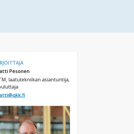
IRJOITTAJA
atti Pesonen
M, laatutekniikan asiantuntija,
uluttaja
atti@qkk.fi