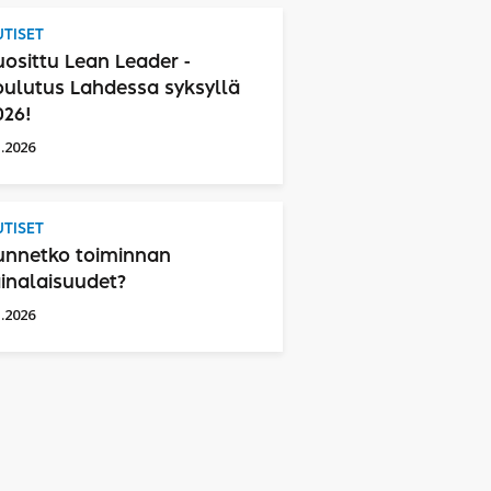
TISET
uosittu Lean Leader -
oulutus Lahdessa syksyllä
026!
1.2026
TISET
unnetko toiminnan
ainalaisuudet?
1.2026