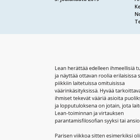
K
N
T
Lean herättää edelleen ihmeellisiä tu
ja näyttää ottavan roolia erilaisissa 
piikkiin laitetuissa omituisissa
väärinkäsityksissä. Hyvää tarkoittav
ihmiset tekevät vääriä asioita puolik
ja lopputuloksena on jotain, jota lai
Lean-toiminnan ja virtauksen
parantamisfilosofian syyksi tai ansio
Parisen viikkoa sitten esimerkiksi oli