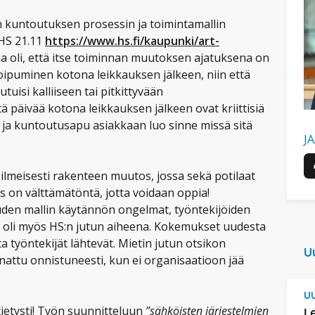
n kuntoutuksen prosessin ja toimintamallin
HS 21.11
https://www.hs.fi/kaupunki/art-
ina oli, että itse toiminnan muutoksen ajatuksena on
oipuminen kotona leikkauksen jälkeen, niin että
utuisi kalliiseen tai pitkittyvään
ä päivää kotona leikkauksen jälkeen ovat kriittisiä
o ja kuntoutusapu asiakkaan luo sinne missä sitä
J
 ilmeisesti rakenteen muutos, jossa sekä potilaat
 on välttämätöntä, jotta voidaan oppia!
uden mallin käytännön ongelmat, työntekijöiden
a oli myös HS:n jutun aiheena. Kokemukset uudesta
ta työntekijät lähtevät. Mietin jutun otsikon
U
nattu onnistuneesti, kun ei organisaatioon jää
UU
 tietysti! Työn suunnitteluun
”sähköisten järjestelmien
L