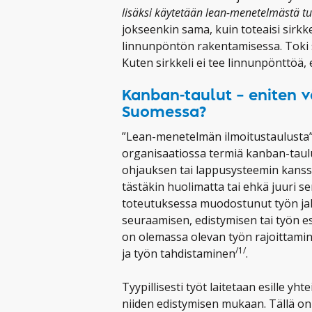
lisäksi käytetään lean-menetelmästä tu
jokseenkin sama, kuin toteaisi sirkk
linnunpöntön rakentamisessa. Toki sit
Kuten sirkkeli ei tee linnunpönttöä,
Kanban-taulut – eniten 
Suomessa?
”Lean-menetelmän ilmoitustaulusta”
organisaatiossa termiä kanban-taulu
ohjauksen tai lappusysteemin kanssa
tästäkin huolimatta tai ehkä juuri 
toteutuksessa muodostunut työn jak
seuraamisen, edistymisen tai työn e
on olemassa olevan työn rajoittamine
/1/
ja työn tahdistaminen
.
Tyypillisesti työt laitetaan esille yhte
niiden edistymisen mukaan. Tällä on i