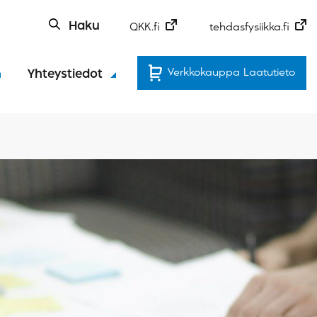
Haku
QKK.fi
tehdasfysiikka.fi
Verkkokauppa Laatutieto
Yhteystiedot