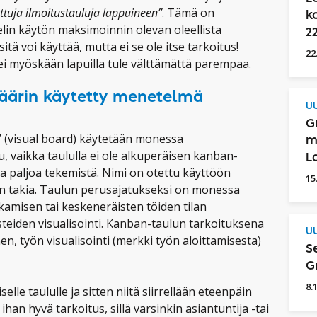
ttuja ilmoitustauluja lappuineen”
. Tämä on
k
elin käytön maksimoinnin olevan oleellista
2
ä voi käyttää, mutta ei se ole itse tarkoitus!
22
 ei myöskään lapuilla tule välttämättä parempaa.
väärin käytetty menetelmä
UU
G
 (visual board) käytetään monessa
m
, vaikka taululla ei ole alkuperäisen kanban-
L
 paljoa tekemistä. Nimi on otettu käyttöön
15
sen takia. Taulun perusajatukseksi on monessa
amisen tai keskeneräisten töiden tilan
steiden visualisointi. Kanban-taulun tarkoituksena
UU
n, työn visualisointi (merkki työn aloittamisesta)
S
G
8.
iselle taululle ja sitten niitä siirrellään eteenpäin
han hyvä tarkoitus, sillä varsinkin asiantuntija -tai