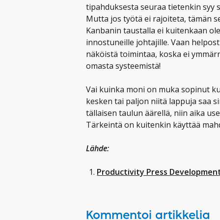
tipahduksesta seuraa tietenkin syy 
Mutta jos työtä ei rajoiteta, tämän 
Kanbanin taustalla ei kuitenkaan ole i
innostuneille johtajille. Vaan helpos
näköistä toimintaa, koska ei ymmärr
omasta systeemistä!
Vai kuinka moni on muka sopinut kui
kesken tai paljon niitä lappuja saa si
tällaisen taulun äärellä, niin aika us
Tärkeintä on kuitenkin käyttää mahd
Lähde:
Productivity Press Development
Kommentoi artikkelia