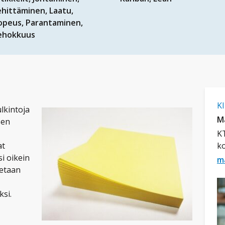
ehittäminen
Laatu
opeus
Parantaminen
ehokkuus
K
lkintoja
M
sen
KT
at
ko
si oikein
m
tetaan
ksi.