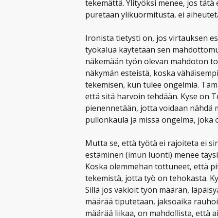
tekemättä. Ylityöksi menee, jos tätä
puretaan ylikuormitusta, ei aiheuteta
Ironista tietysti on, jos virtauksen e
työkalua käytetään sen mahdottomuu
näkemään työn olevan mahdoton tote
näkymän esteistä, koska vähäisemp
tekemisen, kun tulee ongelmia. Tämä
että sitä harvoin tehdään. Kyse on 
pienennetään, jotta voidaan nähdä mi
pullonkaula ja missä ongelma, joka o
Mutta se, että työtä ei rajoiteta ei
estäminen (imun luonti) menee täysi
Koska olemmehan tottuneet, että pit
tekemistä, jotta työ on tehokasta. K
Sillä jos vakioit työn määrän, läpäi
määrää tiputetaan, jaksoaika rauhoit
määrää liikaa, on mahdollista, että