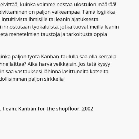
selvittää, kuinka voimme nostaa ulostulon määrää!
selvittäminen on paljon vaikeampaa. Tämä logiikka
ntuitiivista ihmisille tai leanin ajatuksesta
ti innostutaan työkaluista, jotka tuovat meillä leanin
etä menetelmien taustoja ja tarkoitusta oppia
nka paljon työtä Kanban-taululla saa olla kerralla
nne laittaa? Aika harva veikkaisin. Jos tätä kysyy
ein saa vastauksesi lähinnä lasittuneita katseita.
ollisimman paljon sirkkeliä!
 Team: Kanban for the shopfloor, 2002