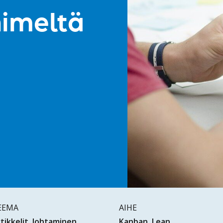
nimeltä
EEMA
AIHE
tikkelit
Johtaminen
Kanban
Lean