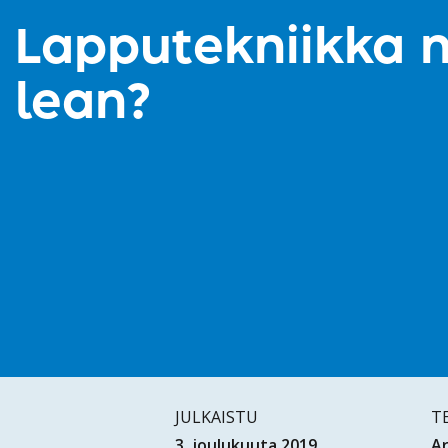
Lapputekniikka 
lean?
JULKAISTU
T
3. joulukuuta 2019
Ar