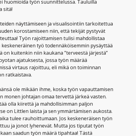
 ei huomioida työn suunnittelussa. Tauluilla
 sitä!
steiden näyttämiseen ja visualisointiin tarkoitettua
den korostamiseen niin, että tekijät pystyvät
uttaa! Työn rajoittamisen tulisi mahdollistaa
i keskeneräinen työ todennäköisemmin pysäyttää
 on kuitenkin niin kaukana ”terveestä järjestä”
Toyotan ajatuksesta, jossa työn määrää
ssä virtaus rajoittuu, eli mikä on toiminnan
n ratkaistava.
 sinänsä ole mikään ihme, koska työn vapauttamisen
n monen johtajan omaa tervettä järkeä vasten.
ää olla kiirettä ja mahdollisimman paljon
yse on Littlen laista ja sen ymmärtämisen aukosta.
syaika tulee rauhoittumaan. Jos keskeneräisen työn
tuu ja jonot lyhenevät. Mutta jos tiputat työn
 aikaan saadun työn määrä tipahtaa! Tästä