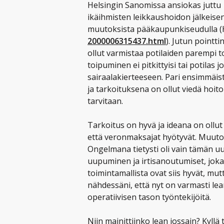
Helsingin Sanomissa ansiokas juttu
ikäihmisten leikkaushoidon jälkeise
muutoksista pääkaupunkiseudulla (
2000006315437.html
). Jutun pointt
ollut varmistaa potilaiden parempi t
toipuminen ei pitkittyisi tai potilas jo
sairaalakierteeseen. Pari ensimmäist
ja tarkoituksena on ollut viedä hoit
tarvitaan.
Tarkoitus on hyvä ja ideana on ollut
että veronmaksajat hyötyvät. Muutos
Ongelmana tietysti oli vain tämän u
uupuminen ja irtisanoutumiset, jok
toimintamallista ovat siis hyvät, mut
nähdessäni, että nyt on varmasti lea
operatiivisen tason työntekijöitä.
Niin mainittiinko lean jossain? Kyllä