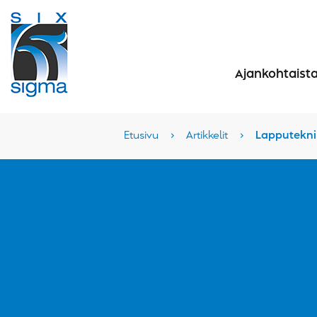
Ajankohtaist
Etusivu
›
Artikkelit
›
Lapputekni