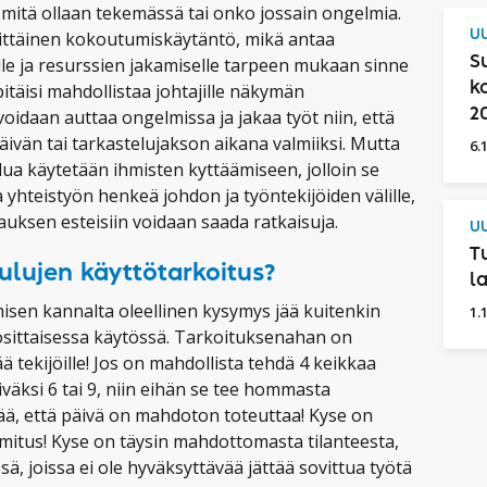
 mitä ollaan tekemässä tai onko jossain ongelmia.
vittäinen kokoutumiskäytäntö, mikä antaa
UU
le ja resurssien jakamiselle tarpeen mukaan sinne
S
itäisi mahdollistaa johtajille näkymän
k
 voidaan auttaa ongelmissa ja jakaa työt niin, että
2
ivän tai tarkastelujakson aikana valmiiksi. Mutta
6.
lua käytetään ihmisten kyttäämiseen, jolloin se
 yhteistyön henkeä johdon ja työntekijöiden välille,
rtauksen esteisiin voidaan saada ratkaisuja.
UU
T
ulujen käyttötarkoitus?
l
misen kannalta oleellinen kysymys jää kuitenkin
1.
sittaisessa käytössä. Tarkoituksenahan on
ää tekijöille! Jos on mahdollista tehdä 4 keikkaa
iväksi 6 tai 9, niin eihän se tee hommasta
tää, että päivä on mahdoton toteuttaa! Kyse on
mitus! Kyse on täysin mahdottomasta tilanteesta,
ä, joissa ei ole hyväksyttävää jättää sovittua työtä