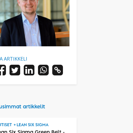
AA ARTIKKELI
usimmat artikkelit
TISET
LEAN SIX SIGMA
ean Six Sigma Green Belt -