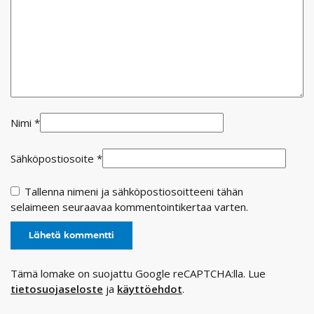
Nimi
*
Sähköpostiosoite
*
Tallenna nimeni ja sähköpostiosoitteeni tähän
selaimeen seuraavaa kommentointikertaa varten.
Tämä lomake on suojattu Google reCAPTCHA:lla. Lue
tietosuojaseloste
ja
käyttöehdot
.