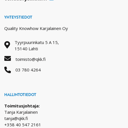
YHTEYSTIEDOT
Quality Knowhow Karjalainen Oy
Tyyrpuurinkatu 5 A 15,
15140 Lahti
toimisto@qkk.fi
03 780 4264
HALLINTOTIEDOT
Toimitusjohtaja:
Tanja Karjalainen
tanja@qkk.fi
+358 40 547 2161