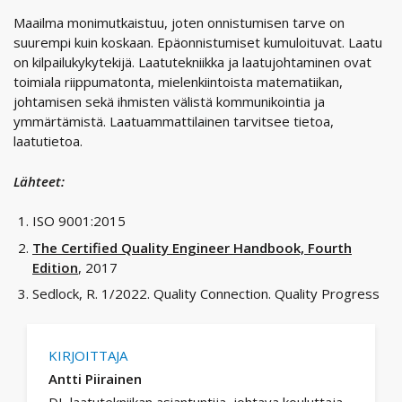
Maailma monimutkaistuu, joten onnistumisen tarve on
suurempi kuin koskaan. Epäonnistumiset kumuloituvat. Laatu
on kilpailukykytekijä. Laatutekniikka ja laatujohtaminen ovat
toimiala riippumatonta, mielenkiintoista matematiikan,
johtamisen sekä ihmisten välistä kommunikointia ja
ymmärtämistä. Laatuammattilainen tarvitsee tietoa,
laatutietoa.
Lähteet:
ISO 9001:2015
The Certified Quality Engineer Handbook, Fourth
Edition
, 2017
Sedlock, R. 1/2022. Quality Connection. Quality Progress
KIRJOITTAJA
Antti Piirainen
DI, laatutekniikan asiantuntija, johtava kouluttaja