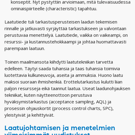
konseptit. Nyt pystyttiin arvioimaan, mitä tulevaisuudessa
ominaispiirteelle (characteristic) tapahtuu.
Laatutiede tuli tarkastusperusteisen laadun tekemisen
rinnalle ja jatkuvasti syrjäyttää tarkastukseen ja valvontaan
perustuvaa menettelyä. Laatutiede, vaikka on vaikeampi, on
resurssi- ja kustannustehokkaampi ja johtaa huomattavasti
parempaan laatuun.
Toinen maailmansota kiihdytti laatutekniikan tarvetta
edelleen. Täytyi saada tuhansia ja taas tuhansia toimivia
luotettavia kulkuneuvoja, aseita ja ammuksia. Huono laatu
maksoi suoraan ihmishenkiä. Erottelutarkastus kulutti liian
paljon resursseja eikä taannut laatua. Useat laadunohjauksen
tekniikat, kuten näytteenottoon perustuva
hyväksymistarkastus (acceptance sampling, AQL) ja
prosessin ohjauskortit (process control charts, SPC),
yleistyivät ja kehittyivät.
Laatujohtamisen ja menetelmien