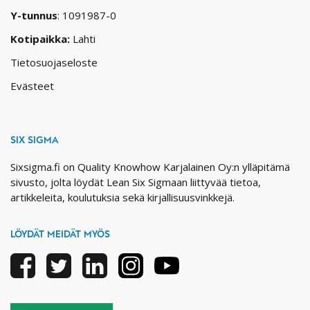
Y-tunnus
: 1091987-0
Kotipaikka:
Lahti
Tietosuojaseloste
Evästeet
SIX SIGMA
Sixsigma.fi on Quality Knowhow Karjalainen Oy:n ylläpitämä
sivusto, jolta löydät Lean Six Sigmaan liittyvää tietoa,
artikkeleita, koulutuksia sekä kirjallisuusvinkkejä.
LÖYDÄT MEIDÄT MYÖS
Facebook
Twitter
Linkedin
Instagram
Youtube