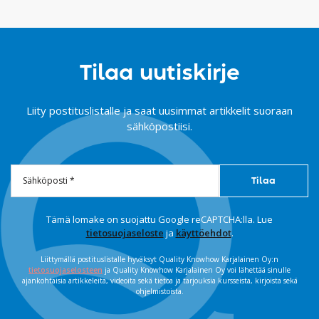
Tilaa uutiskirje
Liity postituslistalle ja saat uusimmat artikkelit suoraan
sähköpostiisi.
Tämä lomake on suojattu Google reCAPTCHA:lla. Lue
tietosuojaseloste
ja
käyttöehdot
.
Liittymällä postituslistalle hyväksyt Quality Knowhow Karjalainen Oy:n
tietosuojaselosteen
ja Quality Knowhow Karjalainen Oy voi lähettää sinulle
ajankohtaisia artikkeleita, videoita sekä tietoa ja tarjouksia kursseista, kirjoista sekä
ohjelmistoista.