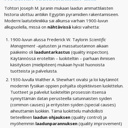
Tohtori Joseph M. Juranin mukaan laadun ammattilaisten
historia ulottuu antiikin Egyptiin pyramidien rakentamiseen.
Moderni laatutekniikka sai alkunsa varhain 1900-luvun
alkupuolella, missä on
nähtävissä
kaksi vaihetta:
1900-luvun alussa Frederick W. Taylorin
Scientific
Management
-ajatusten ja massatuotannon aikaan
pääkeino oli
laaduntarkastus
(quality inspection).
Käytännössä eroteltiin – luokiteltiin – parhaan ihmisen
käsityksen (mielipiteen) mukaan hyvät huonoista
tuotteista ja palveluista.
1930-luvulla Walther A. Shewhart oivalsi ja loi käytännöt
modernin fysiikan oppien pohjalta objektiivisen luokittelun.
Tuotteet ja palvelut luokiteltiin prosessin itsensä
synnyttämän datan perusteella satunnaisten syiden
(common causes) ja erityisten syiden (special causes)
aiheuttamiin luokkiin. Tämä luokittelu mahdollisti
tieteellinen
laadun
ohjauksen
(quality control) ja
myöhemmin
laadunparannuksen
(quality improvement)