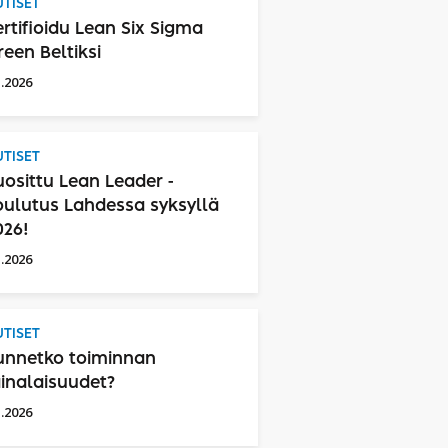
TISET
ertifioidu Lean Six Sigma
reen Beltiksi
1.2026
TISET
uosittu Lean Leader -
oulutus Lahdessa syksyllä
026!
1.2026
TISET
unnetko toiminnan
ainalaisuudet?
1.2026