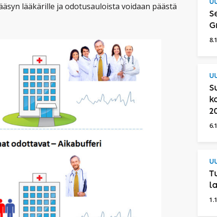
UU
äsyn lääkärille ja odotusauloista voidaan päästä
S
G
8.
UU
S
k
2
6.
UU
T
l
1.