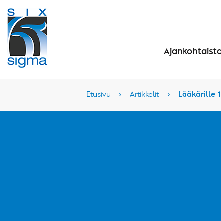
Ajankohtaist
Etusivu
›
Artikkelit
›
Lääkärille 