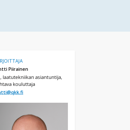
IRJOITTAJA
tti Piirainen
, laatutekniikan asiantuntija,
htava kouluttaja
tti@qkk.fi