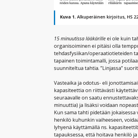
Kuva 1.
Alkuperäinen kirjoitus, HS 2
15 minuutissa lääkärille
ei ole kuin t
organisoiminen ei pitäisi olla tempp
tehdasfysiikan/operaatiotieteiden ta
tapainen toimintamalli, jossa potilaa
suunniteltua tahtia. ”Linjassa” suori
Vasteaika ja odotus- eli jonottamisa
kapasiteettia on riittävästi käytettävi
seuraavalle on saatu ennustettavaksi
minuuttia) ja lisäksi voidaan nopeast
Kun sama tahti pidetään jokaisessa 
henkilö kuhunkin vaiheeseen, voidaa
lyhyenä käyttämällä ns. kapasiteettib
tapauksessa, että hoitava henkilö ja