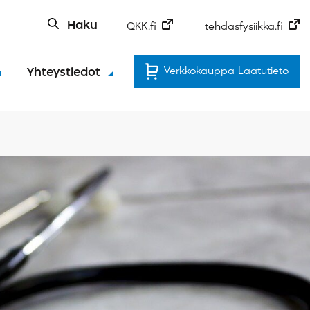
Haku
QKK.fi
tehdasfysiikka.fi
Verkkokauppa Laatutieto
Yhteystiedot