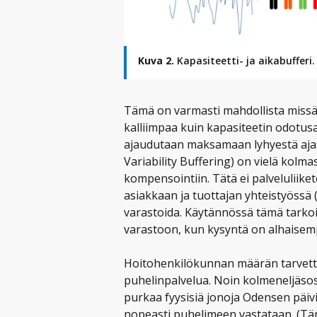
Kuva 2.
Kapasiteetti- ja aikabufferi.
Tämä on varmasti mahdollista missä 
kalliimpaa kuin kapasiteetin odotusai
ajaudutaan maksamaan lyhyestä aja
Variability Buffering) on vielä kolmas
kompensointiin. Tätä ei palveluliik
asiakkaan ja tuottajan yhteistyössä 
varastoida. Käytännössä tämä tarkoit
varastoon, kun kysyntä on alhaisem
Hoitohenkilökunnan määrän tarvett
puhelinpalvelua. Noin kolmeneljäso
purkaa fyysisiä jonoja Odensen päivi
nopeasti puhelimeen vastataan. (Täm