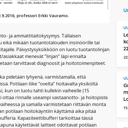
U
2.9.2016, professori Erkki Vauramo.
UU
ahto- ja ammattitaitokysymys. Tällaisen
L
u eikä mikään tuotantotalouden insinöörille tai
k
itajalle. Päivystysyksikköön on luotu tuotantolinjan
2
t/asiakkaat menevät ”linjan” läpi ennalta
22
tetaan tarvittavat diagnoosit ja hoitotoimenpiteet.
ika pidetään lyhyenä, varmistamalla, että
UU
ssä. Potilaan liike ”ovelta” hoitavalta yksiköltä
G
, kun on luotu tahti kullekin vaiheelle (15
m
i ottaa rinnalle useampi vastaanotto- ja hoitopiste.
L
vaiheessa ja samalla varmistetaan riittävän monta
15
n potilaan hoitokäyntiin käyttämä aika pitää
ufferia. Kapasiteettibufferi tarkoittaa tässä
 apuna käytettävät laitteet odottavat potilaan