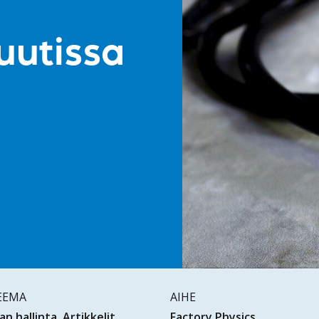
uutissa
EEMA
AIHE
an hallinta
Artikkelit
Factory Physics