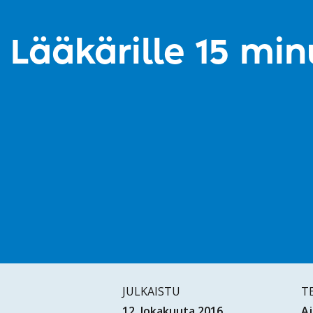
Lääkärille 15 min
JULKAISTU
T
12. lokakuuta 2016
Aj