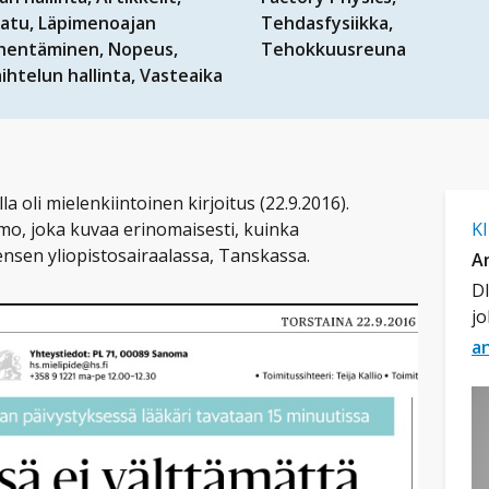
aatu
Läpimenoajan
Tehdasfysiikka
yhentäminen
Nopeus
Tehokkuusreuna
ihtelun hallinta
Vasteaika
 oli mielenkiintoinen kirjoitus (22.9.2016).
ramo, joka kuvaa erinomaisesti, kuinka
K
nsen yliopistosairaalassa, Tanskassa.
An
DI
jo
an