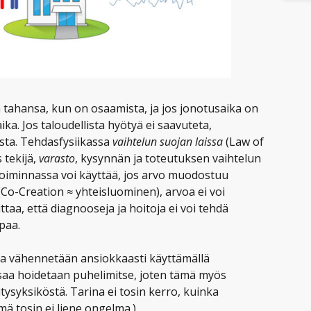
tahansa, kun on osaamista, ja jos jonotusaika on
ka. Jos taloudellista hyötyä ei saavuteta,
sta. Tehdasfysiikassa
vaihtelun suojan laissa
(Law of
 tekijä,
varasto
, kysynnän ja toteutuksen vaihtelun
etoiminnassa voi käyttää, jos arvo muodostuu
(Co-Creation ≈ yhteisluominen), arvoa ei voi
taa, että diagnooseja ja hoitoja ei voi tehdä
paa.
a vähennetään ansiokkaasti käyttämällä
saa hoidetaan puhelimitse, joten tämä myös
tysyksiköstä. Tarina ei tosin kerro, kuinka
ä tosin ei liene ongelma.)