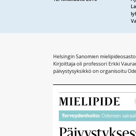
L
l
Va
Helsingin Sanomien mielipideosastolla
Kirjoittaja oli professori Erkki Vau
päivystysyksikkö on organisoitu Ode