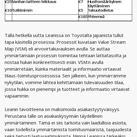
Tällä hetkellä uutta Leanissa on Toyotalta Japanista tullut
tapa käsitellä prosessia. Prosessit kuvataan Value Stream
Map (VSM) eli arvovirtakuvauksen avulla. Se auttaa
ymmärtämään prosessin toimintaa tehtaan lattiatasolta ja
nostaa hukan konkreettisesti esiin. VSM:n avulla
ymmärretään, kuinka materiaalit ja informaatio virtaavat
tilaus-toimitusprosessissa. Sen jälkeen, kun ymmärrämme
nykytilan, voimme lähteä kehittämään tulevaisuuden tilaa,
jossa hukka on pienempi ja tuotteet ja informaatio virtaavat
vapaammin.
Leanin tavoitteena on maksimoida asiakastyytyväisyys.
Perustana tälle on asiakaskysynnän täydellinen
ymmärtäminen. Tämä ei siis tarkoita vain laadullisia asioita,
vaan todellista ymmärtämistä toimitusmääristä, taajuudesta
sekä tietysti laatuvaatimuksista. Niinpä Leanissa tärkeäksi