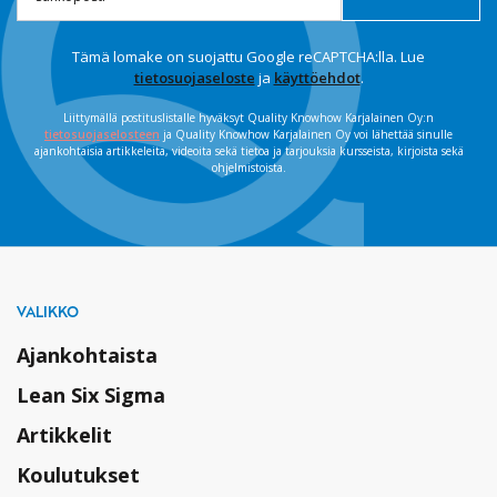
Tämä lomake on suojattu Google reCAPTCHA:lla. Lue
tietosuojaseloste
ja
käyttöehdot
.
Liittymällä postituslistalle hyväksyt Quality Knowhow Karjalainen Oy:n
tietosuojaselosteen
ja Quality Knowhow Karjalainen Oy voi lähettää sinulle
ajankohtaisia artikkeleita, videoita sekä tietoa ja tarjouksia kursseista, kirjoista sekä
ohjelmistoista.
VALIKKO
Ajankohtaista
Lean Six Sigma
Artikkelit
Koulutukset