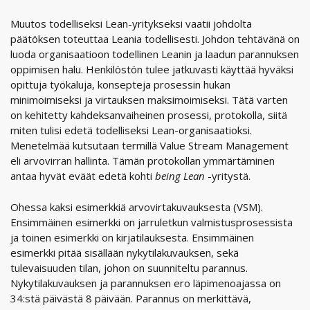
Muutos todelliseksi Lean-yritykseksi vaatii johdolta
päätöksen toteuttaa Leania todellisesti. Johdon tehtävänä on
luoda organisaatioon todellinen Leanin ja laadun parannuksen
oppimisen halu. Henkilöstön tulee jatkuvasti käyttää hyväksi
opittuja työkaluja, konsepteja prosessin hukan
minimoimiseksi ja virtauksen maksimoimiseksi. Tätä varten
on kehitetty kahdeksanvaiheinen prosessi, protokolla, siitä
miten tulisi edetä todelliseksi Lean-organisaatioksi.
Menetelmää kutsutaan termillä Value Stream Management
eli arvovirran hallinta. Tämän protokollan ymmärtäminen
antaa hyvät eväät edetä kohti
being Lean
-yritystä.
Ohessa kaksi esimerkkiä arvovirtakuvauksesta (VSM).
Ensimmäinen esimerkki on jarruletkun valmistusprosessista
ja toinen esimerkki on kirjatilauksesta. Ensimmäinen
esimerkki pitää sisällään nykytilakuvauksen, sekä
tulevaisuuden tilan, johon on suunniteltu parannus.
Nykytilakuvauksen ja parannuksen ero läpimenoajassa on
34:stä päivästä 8 päivään. Parannus on merkittävä,