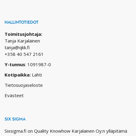
HALLINTOTIEDOT
Toimitusjohtaja:
Tanja Karjalainen
tanja@qkk.fi
+358 40 547 2161
Y-tunnus
: 1091987-0
Kotipaikka:
Lahti
Tietosuojaseloste
Evästeet
SIX SIGMA
Sixsigma.fi on Quality Knowhow Karjalainen Oy:n ylläpitämä