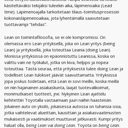
käsiteltäväksi tekijäksi tuleekin aika, läpimenoaika (Lead
time). Läpimenoajalla tarkoitetaan tilaus-toimitusprosessin
kokonaisläpimenoaikaa, jota lyhentämällä saavutetaan
tuottavampi ”tehdas”.
Lean on toimintafilosofia, se ei ole kompromissi. On
olemassa ero Lean yrityksellä, joka on Lean yritys (being
Lean) ja yrityksellä, joka toteuttaa Leania (doing Lean).
Monissa yrityksissä on epäonnistuttu Leanissa, koska on
valittu vain ne työkalut, jotka on kiva, helppo ja nopea
toteuttaa. Tästä seuraa, että yrityksestä tulee doing Lean ja
todelliset Lean tulokset jäävät saavuttamatta. Yrityksissä
jopa joskus todetaan, että Lean ei sovi meille, koska meillä
on niin hajanainen asiakaskunta, laajat tuotevalikoimat,
monimutkaiset tuotteet, jne. Nykyinen Lean ajattelu
kehitettiin Toyotalla vastaamaan juuri näihin haasteisiin.
Jokainen auto on yksilö, jokaisessa autossa on tuhansia osia,
jotka vaihtelevat alueittain, kausittain ja asiakasvaatimusten
mukaisesti ja vaatimukset muuttuvat jatkuvasti. Kumpi yritys
haluat olla,
being Lean
vai
doing Lean
. Toyota on
being Lean
.