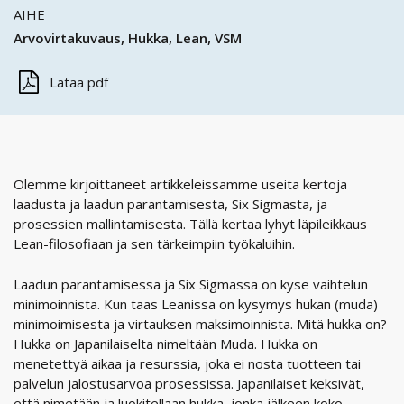
AIHE
Arvovirtakuvaus
Hukka
Lean
VSM
Lataa pdf
Olemme kirjoittaneet artikkeleissamme useita kertoja
laadusta ja laadun parantamisesta, Six Sigmasta, ja
prosessien mallintamisesta. Tällä kertaa lyhyt läpileikkaus
Lean-filosofiaan ja sen tärkeimpiin työkaluihin.
Laadun parantamisessa ja Six Sigmassa on kyse vaihtelun
minimoinnista. Kun taas Leanissa on kysymys hukan (muda)
minimoimisesta ja virtauksen maksimoinnista. Mitä hukka on?
Hukka on Japanilaiselta nimeltään Muda. Hukka on
menetettyä aikaa ja resurssia, joka ei nosta tuotteen tai
palvelun jalostusarvoa prosessissa. Japanilaiset keksivät,
että nimetään ja luokitellaan hukka, jonka jälkeen koko