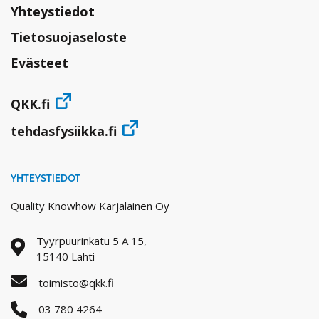
Yhteystiedot
Tietosuojaseloste
Evästeet
QKK.fi
tehdasfysiikka.fi
YHTEYSTIEDOT
Quality Knowhow Karjalainen Oy
Tyyrpuurinkatu 5 A 15,
15140 Lahti
toimisto@qkk.fi
03 780 4264