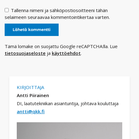
Tallenna nimeni ja sähköpostiosoitteeni tähän
selaimeen seuraavaa kommentointikertaa varten.
Tämä lomake on suojattu Google reCAPTCHA:lla. Lue
tietosuojaseloste
ja
käyttöehdot
.
KIRJOITTAJA
Antti Piirainen
DI, laatutekniikan asiantuntija, johtava kouluttaja
antti@qkk.fi