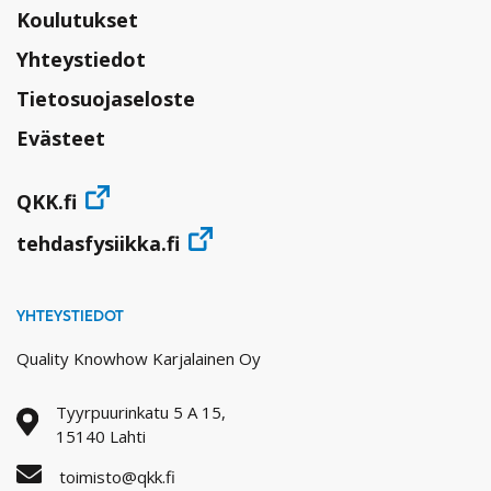
Koulutukset
Yhteystiedot
Tietosuojaseloste
Evästeet
QKK.fi
tehdasfysiikka.fi
YHTEYSTIEDOT
Quality Knowhow Karjalainen Oy
Tyyrpuurinkatu 5 A 15,
15140 Lahti
toimisto@qkk.fi