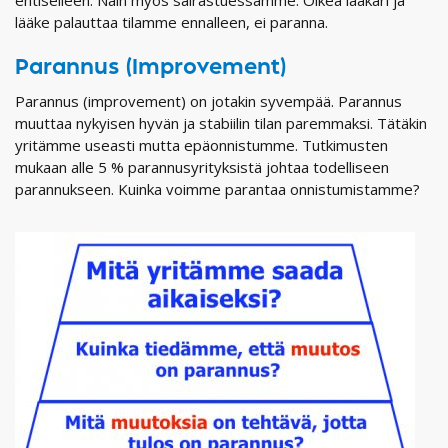
entiselleen. Näin myös sairastuessamme. Oikea lääkäri ja
lääke palauttaa tilamme ennalleen, ei paranna.
Parannus (Improvement)
Parannus (improvement) on jotakin syvempää. Parannus
muuttaa nykyisen hyvän ja stabiilin tilan paremmaksi. Tätäkin
yritämme useasti mutta epäonnistumme. Tutkimusten
mukaan alle 5 % parannusyrityksistä johtaa todelliseen
parannukseen. Kuinka voimme parantaa onnistumistamme?