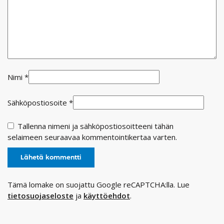
Nimi
*
Sähköpostiosoite
*
Tallenna nimeni ja sähköpostiosoitteeni tähän
selaimeen seuraavaa kommentointikertaa varten.
Tämä lomake on suojattu Google reCAPTCHA:lla. Lue
tietosuojaseloste
ja
käyttöehdot
.