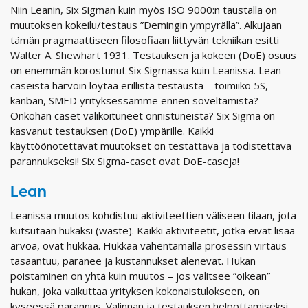
Niin Leanin, Six Sigman kuin myös ISO 9000:n taustalla on
muutoksen kokeilu/testaus ”Demingin ympyrällä”. Alkujaan
tämän pragmaattiseen filosofiaan liittyvän tekniikan esitti
Walter A. Shewhart 1931. Testauksen ja kokeen (DoE) osuus
on enemmän korostunut Six Sigmassa kuin Leanissa. Lean-
caseista harvoin löytää erillistä testausta – toimiiko 5S,
kanban, SMED yrityksessämme ennen soveltamista?
Onkohan caset valikoituneet onnistuneista? Six Sigma on
kasvanut testauksen (DoE) ympärille. Kaikki
käyttöönotettavat muutokset on testattava ja todistettava
parannukseksi! Six Sigma-caset ovat DoE-caseja!
Lean
Leanissa muutos kohdistuu aktiviteettien väliseen tilaan, jota
kutsutaan hukaksi (waste). Kaikki aktiviteetit, jotka eivät lisää
arvoa, ovat hukkaa. Hukkaa vähentämällä prosessin virtaus
tasaantuu, paranee ja kustannukset alenevat. Hukan
poistaminen on yhtä kuin muutos – jos valitsee ”oikean”
hukan, joka vaikuttaa yrityksen kokonaistulokseen, on
kyseessä parannus. Valinnan ja testauksen helpottamiseksi