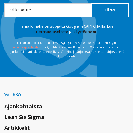
Tämä lomake on suojattu Google reCAPTCHA:lla. Lue
tietosuojaseloste
ja
käyttöehdot
.
Liittymällä postituslistalle hyväksyt Quality Knowhow Karjalainen Oy:n
tietosuojaselosteen
ja Quality Knowhow Karjalainen Oy voi lähettää sinulle
ajankohtaisia artikkeleita, videoita sekä tietoa ja tarjouksia kursseista, kirjoista sekä
ohjelmistoista.
VALIKKO
Ajankohtaista
Lean Six Sigma
Artikkelit