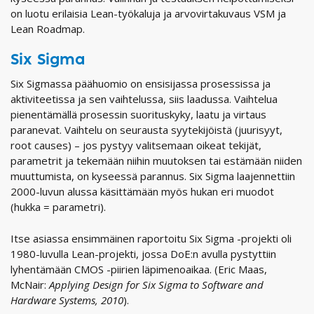
on luotu erilaisia Lean-työkaluja ja arvovirtakuvaus VSM ja
Lean Roadmap.
Six Sigma
Six Sigmassa päähuomio on ensisijassa prosessissa ja
aktiviteetissa ja sen vaihtelussa, siis laadussa. Vaihtelua
pienentämällä prosessin suorituskyky, laatu ja virtaus
paranevat. Vaihtelu on seurausta syytekijöistä (juurisyyt,
root causes) – jos pystyy valitsemaan oikeat tekijät,
parametrit ja tekemään niihin muutoksen tai estämään niiden
muuttumista, on kyseessä parannus. Six Sigma laajennettiin
2000-luvun alussa käsittämään myös hukan eri muodot
(hukka = parametri).
Itse asiassa ensimmäinen raportoitu Six Sigma -projekti oli
1980-luvulla Lean-projekti, jossa DoE:n avulla pystyttiin
lyhentämään CMOS -piirien läpimenoaikaa. (Eric Maas,
McNair:
Applying Design for Six Sigma to Software and
Hardware Systems, 2010
).