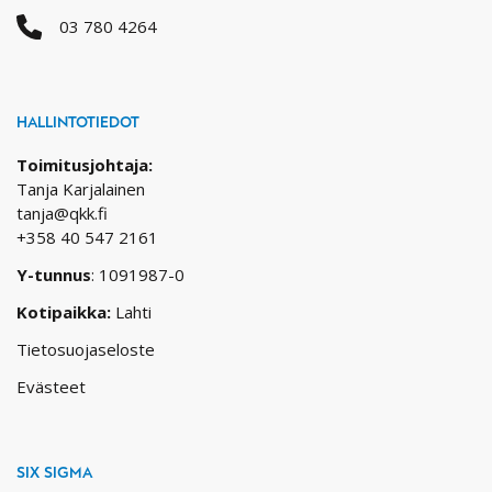
03 780 4264
HALLINTOTIEDOT
Toimitusjohtaja:
Tanja Karjalainen
tanja@qkk.fi
+358 40 547 2161
Y-tunnus
: 1091987-0
Kotipaikka:
Lahti
Tietosuojaseloste
Evästeet
SIX SIGMA