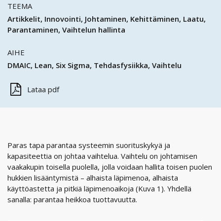
TEEMA
Artikkelit
Innovointi
Johtaminen
Kehittäminen
Laatu
Parantaminen
Vaihtelun hallinta
AIHE
DMAIC
Lean
Six Sigma
Tehdasfysiikka
Vaihtelu
Lataa pdf
Paras tapa parantaa systeemin suorituskykyä ja
kapasiteettia on johtaa vaihtelua. Vaihtelu on johtamisen
vaakakupin toisella puolella, jolla voidaan hallita toisen puolen
hukkien lisääntymistä – alhaista läpimenoa, alhaista
käyttöastetta ja pitkiä läpimenoaikoja (Kuva 1). Yhdellä
sanalla: parantaa heikkoa tuottavuutta.