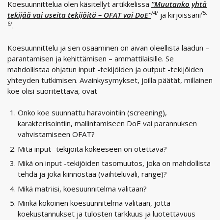
Koesuunnittelua olen käsitellyt artikkelissa
”Muutanko yhtä
/4/
/5,
tekijää vai useita tekijöitä – OFAT vai DoE”
ja kirjoissani
6/
.
Koesuunnittelu ja sen osaaminen on aivan oleellista laadun –
parantamisen ja kehittämisen – ammattilaisille. Se
mahdollistaa ohjatun input -tekijöiden ja output -tekijöiden
yhteyden tutkimisen. Avainkysymykset, joilla päätät, millainen
koe olisi suoritettava, ovat
Onko koe suunnattu haravointiin (screening),
karakterisointiin, mallintamiseen DoE vai parannuksen
vahvistamiseen OFAT?
Mitä input -tekijöitä kokeeseen on otettava?
Mikä on input -tekijöiden tasomuutos, joka on mahdollista
tehdä ja joka kiinnostaa (vaihteluväli, range)?
Mikä matriisi, koesuunnitelma valitaan?
Minkä kokoinen koesuunnitelma valitaan, jotta
koekustannukset ja tulosten tarkkuus ja luotettavuus