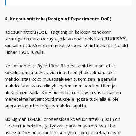
6. Koesuunnittelu (Design of Experiments,DoE)
Koesuunnittelu (DoE, Taguchi) on kaikkein tehokkain
strateginen datankeräys, jolla voidaan selvittää
JUURISYY
,
kausaliteetti. Menetelmän keskeisenä kehittäjänä oli Ronald
Fisher 1930-luvulla.
Keskeinen etu käytettäessä koesuunnittelua on, että
kokeilija ohjaa tutkittavien inputtien yhdistelmää, joka
mahdollistaa koko muutosalueen tutkimisen ja samalla
mahdollistaa kausaalin yhteyden luomisen inputtien ja
ulostulojen välillä. Koesuunnittelu on täysin vastakkainen
menetelmä havaintotutkimukselle, jossa tutkijalla ei ole
suoraan inputtien ohjausmahdollisuutta.
Six Sigman DMAIC-prosessissa koesuunnittelu (DoE) on
tärkein menetelmä ja työkalu parannusvaiheessa. Itse
asiassa DoE on parantamisen ydin, joka tunnetaan myös