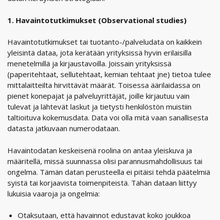
1. Havaintotutkimukset (Observational studies)
Havaintotutkimukset tai tuotanto-/palveludata on kaikkein
yleisintä dataa, jota kerätään yrityksissä hyvin erilaisilla
menetelmillä ja kirjaustavoilla. Joissain yrityksissä
(paperitehtaat, sellutehtaat, kemian tehtaat jne) tietoa tulee
mittalaitteilta hirvittävät määrät. Toisessa äärilaidassa on
pienet konepajat ja palveluyrittäjät, joille kirjautuu vain
tulevat ja lähtevät laskut ja tietysti henkilöstön muistiin
taltioituva kokemusdata. Data voi olla mitä vaan sanallisesta
datasta jatkuvaan numerodataan.
Havaintodatan keskeisenä roolina on antaa yleiskuva ja
määritellä, missä suunnassa olisi parannusmahdollisuus tai
ongelma. Tämän datan perusteella ei pitäisi tehdä päätelmiä
syistä tai korjaavista toimenpiteistä. Tähän dataan liittyy
lukuisia vaaroja ja ongelmia:
Otaksutaan, että havainnot edustavat koko joukkoa