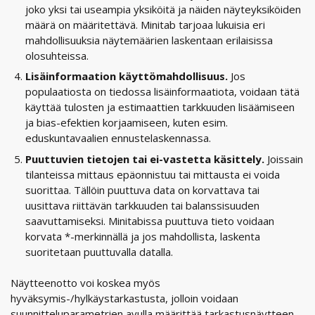
joko yksi tai useampia yksiköitä ja näiden näyteyksiköiden
määrä on määritettävä. Minitab tarjoaa lukuisia eri
mahdollisuuksia näytemäärien laskentaan erilaisissa
olosuhteissa.
Lisäinformaation käyttömahdollisuus.
Jos
populaatiosta on tiedossa lisäinformaatiota, voidaan tätä
käyttää tulosten ja estimaattien tarkkuuden lisäämiseen
ja bias-efektien korjaamiseen, kuten esim.
eduskuntavaalien ennustelaskennassa.
Puuttuvien tietojen tai ei-vastetta käsittely.
Joissain
tilanteissa mittaus epäonnistuu tai mittausta ei voida
suorittaa. Tällöin puuttuva data on korvattava tai
uusittava riittävän tarkkuuden tai balanssisuuden
saavuttamiseksi. Minitabissa puuttuva tieto voidaan
korvata *-merkinnällä ja jos mahdollista, laskenta
suoritetaan puuttuvalla datalla.
Näytteenotto voi koskea myös
hyväksymis-/hylkäystarkastusta, jolloin voidaan
suunnitteluparametrien avulla määrittää tarkastusnäytteen