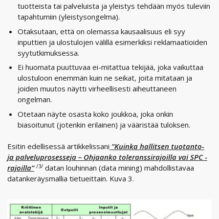
tuotteista tai palveluista ja yleistys tehdään myös tuleviin
tapahtumiin (yleistysongelma).
Otaksutaan, että on olemassa kausaalisuus eli syy
inputtien ja ulostulojen välillä esimerkiksi reklamaatioiden
syytutkimuksessa.
Ei huomata puuttuvaa ei-mitattua tekijää, joka vaikuttaa
ulostuloon enemmän kuin ne seikat, joita mitataan ja
joiden muutos näytti virheellisesti aiheuttaneen
ongelman.
Otetaan näyte osasta koko joukkoa, joka onkin
biasoitunut (jotenkin erilainen) ja vääristää tuloksen.
Esitin edellisessä artikkelissani
”Kuinka hallitsen tuotanto-
ja palveluprosesseja – Ohjaanko toleranssirajoilla vai SPC -
/3/
rajoilla”
datan louhinnan (data mining) mahdollistavaa
datankeräysmallia tietueittain. Kuva 3.