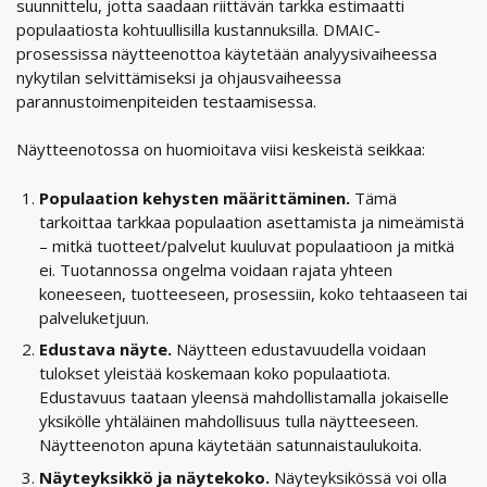
suunnittelu, jotta saadaan riittävän tarkka estimaatti
populaatiosta kohtuullisilla kustannuksilla. DMAIC-
prosessissa näytteenottoa käytetään analyysivaiheessa
nykytilan selvittämiseksi ja ohjausvaiheessa
parannustoimenpiteiden testaamisessa.
Näytteenotossa on huomioitava viisi keskeistä seikkaa:
Populaation kehysten määrittäminen.
Tämä
tarkoittaa tarkkaa populaation asettamista ja nimeämistä
– mitkä tuotteet/palvelut kuuluvat populaatioon ja mitkä
ei. Tuotannossa ongelma voidaan rajata yhteen
koneeseen, tuotteeseen, prosessiin, koko tehtaaseen tai
palveluketjuun.
Edustava näyte.
Näytteen edustavuudella voidaan
tulokset yleistää koskemaan koko populaatiota.
Edustavuus taataan yleensä mahdollistamalla jokaiselle
yksikölle yhtäläinen mahdollisuus tulla näytteeseen.
Näytteenoton apuna käytetään satunnaistaulukoita.
Näyteyksikkö ja näytekoko.
Näyteyksikössä voi olla