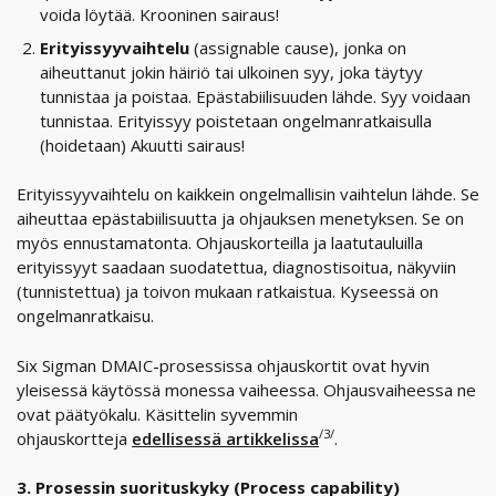
voida löytää. Krooninen sairaus!
Erityissyyvaihtelu
(assignable cause), jonka on
aiheuttanut jokin häiriö tai ulkoinen syy, joka täytyy
tunnistaa ja poistaa. Epästabiilisuuden lähde. Syy voidaan
tunnistaa. Erityissyy poistetaan ongelmanratkaisulla
(hoidetaan) Akuutti sairaus!
Erityissyyvaihtelu on kaikkein ongelmallisin vaihtelun lähde. Se
aiheuttaa epästabiilisuutta ja ohjauksen menetyksen. Se on
myös ennustamatonta. Ohjauskorteilla ja laatutauluilla
erityissyyt saadaan suodatettua, diagnostisoitua, näkyviin
(tunnistettua) ja toivon mukaan ratkaistua. Kyseessä on
ongelmanratkaisu.
Six Sigman DMAIC-prosessissa ohjauskortit ovat hyvin
yleisessä käytössä monessa vaiheessa. Ohjausvaiheessa ne
ovat päätyökalu. Käsittelin syvemmin
/3/
ohjauskortteja
edellisessä artikkelissa
.
3. Prosessin suorituskyky (Process capability)