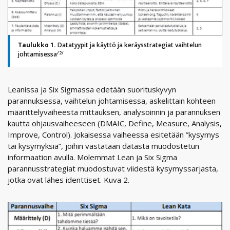
Taulukko 1.
Datatyypit ja käyttö ja keräysstrategiat vaihtelun
/2/
johtamisessa
Leanissa ja Six Sigmassa edetään suorituskyvyn
parannuksessa, vaihtelun johtamisessa, askelittain kohteen
määrittelyvaiheesta mittauksen, analysoinnin ja parannuksen
kautta ohjausvaiheeseen (DMAIC, Define, Measure, Analysis,
Improve, Control). Jokaisessa vaiheessa esitetään ”kysymys
tai kysymyksiä”, joihin vastataan datasta muodostetun
informaation avulla. Molemmat Lean ja Six Sigma
parannusstrategiat muodostuvat viidestä kysymyssarjasta,
jotka ovat lähes identtiset. Kuva 2.