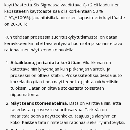
käyttöastetta. Six Sigmassa vaadittava C
>2 eli laadullinen
p
kapasiteetin käyttöaste saa olla korkeintaan 50 %
(1/C
*100%). Japanilaisilla laadullisen kapasiteetin käyttöaste
p
on 20-30 %.
Kun tehdään prosessin suorituskykytutkimusta, on datan
keräykseen kiinnitettävä erityistä huomiota ja suunniteltava
rationaalinen näytteenotto huolella:
Aikaikkuna, josta data kerätään.
Aikaikkunan on
katettava niin lyhyenajan kuin pitkänajan vaihtelu ja
prosessin on oltava stabiili. Prosessiteollisuudessa auto-
korrelaatio (liian tiheä näytteenotto) johtaa virheellisiin
tuloksiin. Datan on oltava stokastista toisistaan
riippumatonta.
Näytteenottomenetelmä.
Data on valittava niin, että
se edustaa prosessin suoritusarvoa. Tärkeää on
määrittää sopiva näytteenkoko, taajuus ja alaryhmien
koko. Kaikkea tätä nimitetään rationaaliseksi ryhmittelyksi.