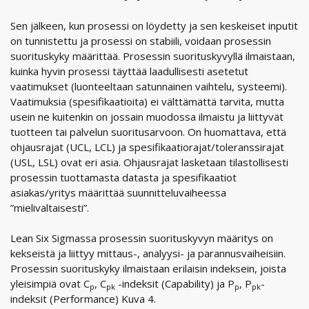
Sen jälkeen, kun prosessi on löydetty ja sen keskeiset inputit
on tunnistettu ja prosessi on stabiili, voidaan prosessin
suorituskyky määrittää. Prosessin suorituskyvyllä ilmaistaan,
kuinka hyvin prosessi täyttää laadullisesti asetetut
vaatimukset (luonteeltaan satunnainen vaihtelu, systeemi).
Vaatimuksia (spesifikaatioita) ei välttämättä tarvita, mutta
usein ne kuitenkin on jossain muodossa ilmaistu ja liittyvät
tuotteen tai palvelun suoritusarvoon. On huomattava, että
ohjausrajat (UCL, LCL) ja spesifikaatiorajat/toleranssirajat
(USL, LSL) ovat eri asia. Ohjausrajat lasketaan tilastollisesti
prosessin tuottamasta datasta ja spesifikaatiot
asiakas/yritys määrittää suunnitteluvaiheessa
”mielivaltaisesti”.
Lean Six Sigmassa prosessin suorituskyvyn määritys on
kekseistä ja liittyy mittaus-, analyysi- ja parannusvaiheisiin.
Prosessin suorituskyky ilmaistaan erilaisin indeksein, joista
yleisimpiä ovat C
, C
-indeksit (Capability) ja P
, P
-
p
pk
p
pk
indeksit (Performance) Kuva 4.