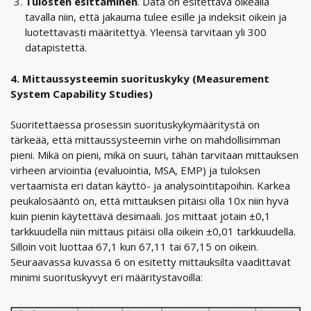
Tulosten esittäminen
. Data on esitettävä oikealla
tavalla niin, että jakauma tulee esille ja indeksit oikein ja
luotettavasti määritettyä. Yleensä tarvitaan yli 300
datapistettä.
4. Mittaussysteemin suorituskyky (Measurement
System Capability Studies)
Suoritettaessa prosessin suorituskykymääritystä on
tärkeää, että mittaussysteemin virhe on mahdollisimman
pieni. Mikä on pieni, mikä on suuri, tähän tarvitaan mittauksen
virheen arviointia (evaluointia, MSA, EMP) ja tuloksen
vertaamista eri datan käyttö- ja analysointitapoihin. Karkea
peukalosääntö on, että mittauksen pitäisi olla 10x niin hyvä
kuin pienin käytettävä desimaali. Jos mittaat jotain ±0,1
tarkkuudella niin mittaus pitäisi olla oikein ±0,01 tarkkuudella.
Silloin voit luottaa 67,1 kun 67,11 tai 67,15 on oikein.
Seuraavassa kuvassa 6 on esitetty mittauksilta vaadittavat
minimi suorituskyvyt eri määritystavoilla: