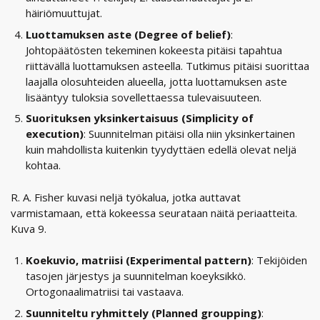
häiriömuuttujat.
Luottamuksen aste (Degree of belief)
:
Johtopäätösten tekeminen kokeesta pitäisi tapahtua
riittävällä luottamuksen asteella. Tutkimus pitäisi suorittaa
laajalla olosuhteiden alueella, jotta luottamuksen aste
lisääntyy tuloksia sovellettaessa tulevaisuuteen.
Suorituksen yksinkertaisuus (Simplicity of
execution)
: Suunnitelman pitäisi olla niin yksinkertainen
kuin mahdollista kuitenkin tyydyttäen edellä olevat neljä
kohtaa.
R. A. Fisher kuvasi neljä työkalua, jotka auttavat
varmistamaan, että kokeessa seurataan näitä periaatteita.
Kuva 9.
Koekuvio, matriisi (Experimental pattern)
: Tekijöiden
tasojen järjestys ja suunnitelman koeyksikkö.
Ortogonaalimatriisi tai vastaava.
Suunniteltu ryhmittely (Planned groupping)
: