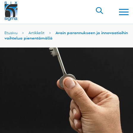
Etusivu
›
Artikkelit
›
Avain parannukseen ja innovaatioihin
vaihtelua pienentämällä