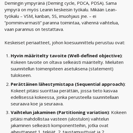
Demingin ympyränä (Deming cycle, PDCA, PDSA). Sama
ympyrä on myös Leanin keskeisin työkalu. Mikään Lean-
työkalu – VSM, kanban, 5S, imuohjaus jne. – ei
”pomminvarmasti” paranna toimintaa, vähennä vaihtelua,
vaan parannus on testattava.
Keskeiset periaatteet, johon koesuunnittelu perustuu ovat:
Hyvin määritelty tavoite (Well-defined objective)
:
Kokeen tavoite on oltava selkeästi määritelty. Mieluiten
suunnitellun toimenpiteen asetuksena (statement)
tulokseen.
Perättäinen lähestymistapa (Sequential approach)
:
Kokeet pitäisi suorittaa perättäin, jossa tieto kasvaa
edellisessä kokeessa, jonka perusteella suunnitellaan
seuraava koe ja seuraava.
Vaihtelun jakaminen (Partitioning variation)
: Kokeen
pitäisi mahdollistaa vasteen (ulostulon) vaihtelun
jakaminen selkeästi komponentteihin, jotka ovat
aiheuttaneet 1. tekijät, 2. taustamuuttujat ja 2.