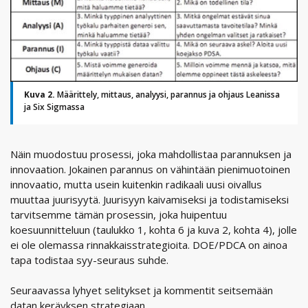
Kuva 2.
Määrittely, mittaus, analyysi, parannus ja ohjaus Leanissa
ja Six Sigmassa
Näin muodostuu prosessi, joka mahdollistaa parannuksen ja
innovaation. Jokainen parannus on vähintään pienimuotoinen
innovaatio, mutta usein kuitenkin radikaali uusi oivallus
muuttaa juurisyytä. Juurisyyn kaivamiseksi ja todistamiseksi
tarvitsemme tämän prosessin, joka huipentuu
koesuunnitteluun (taulukko 1, kohta 6 ja kuva 2, kohta 4), jolle
ei ole olemassa rinnakkaisstrategioita. DOE/PDCA on ainoa
tapa todistaa syy-seuraus suhde.
Seuraavassa lyhyet selitykset ja kommentit seitsemään
datan keräyksen strategiaan.