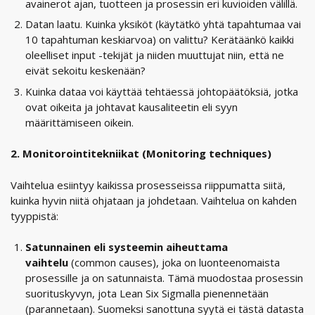
avainerot ajan, tuotteen ja prosessin eri kuvioiden välillä.
Datan laatu. Kuinka yksiköt (käytätkö yhtä tapahtumaa vai
10 tapahtuman keskiarvoa) on valittu? Kerätäänkö kaikki
oleelliset input -tekijät ja niiden muuttujat niin, että ne
eivät sekoitu keskenään?
Kuinka dataa voi käyttää tehtäessä johtopäätöksiä, jotka
ovat oikeita ja johtavat kausaliteetin eli syyn
määrittämiseen oikein.
2. Monitorointitekniikat (Monitoring techniques)
Vaihtelua esiintyy kaikissa prosesseissa riippumatta siitä,
kuinka hyvin niitä ohjataan ja johdetaan. Vaihtelua on kahden
tyyppistä:
Satunnainen eli systeemin aiheuttama
vaihtelu
(common causes), joka on luonteenomaista
prosessille ja on satunnaista. Tämä muodostaa prosessin
suorituskyvyn, jota Lean Six Sigmalla pienennetään
(parannetaan). Suomeksi sanottuna syytä ei tästä datasta