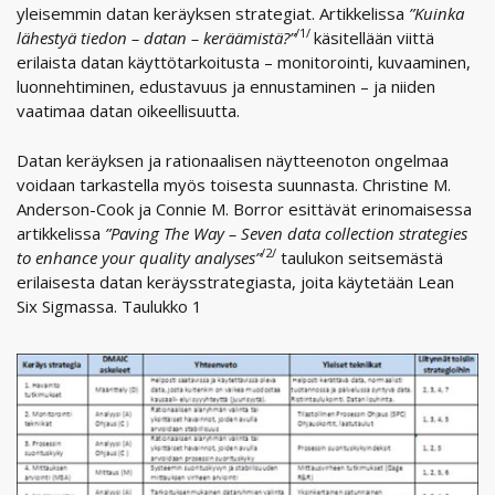
yleisemmin datan keräyksen strategiat. Artikkelissa
”Kuinka
/1/
lähestyä tiedon – datan – keräämistä?”
käsitellään viittä
erilaista datan käyttötarkoitusta – monitorointi, kuvaaminen,
luonnehtiminen, edustavuus ja ennustaminen – ja niiden
vaatimaa datan oikeellisuutta.
Datan keräyksen ja rationaalisen näytteenoton ongelmaa
voidaan tarkastella myös toisesta suunnasta. Christine M.
Anderson-Cook ja Connie M. Borror esittävät erinomaisessa
artikkelissa
”Paving The Way – Seven data collection strategies
/2/
to enhance your quality analyses”
taulukon seitsemästä
erilaisesta datan keräysstrategiasta, joita käytetään Lean
Six Sigmassa. Taulukko 1