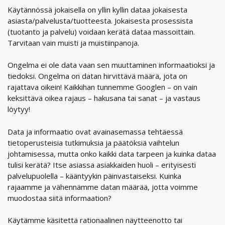
Käytännössä jokaisella on yllin kyllin dataa jokaisesta
asiasta/palvelusta/tuotteesta. Jokaisesta prosessista
(tuotanto ja palvelu) voidaan kerätä dataa massoittain.
Tarvitaan vain muisti ja muistiinpanoja.
Ongelma ei ole data vaan sen muuttaminen informaatioksi ja
tiedoksi. Ongelma on datan hirvittävä määrä, jota on
rajattava oikein! Kaikkihan tunnemme Googlen – on vain
keksittävä oikea rajaus – hakusana tai sanat – ja vastaus
löytyy!
Data ja informaatio ovat avainasemassa tehtäessä
tietoperusteisia tutkimuksia ja päätöksiä vaihtelun
johtamisessa, mutta onko kaikki data tarpeen ja kuinka dataa
tulisi kerätä? Itse asiassa asiakkaiden huoli – erityisesti
palvelupuolella – kääntyykin päinvastaiseksi. Kuinka
rajaamme ja vähennämme datan määrää, jotta voimme
muodostaa siitä informaation?
Käytämme käsitettä rationaalinen näytteenotto tai