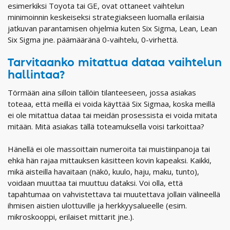
esimerkiksi Toyota tai GE, ovat ottaneet vaihtelun
minimoinnin keskeiseksi strategiakseen luomalla erilaisia
jatkuvan parantamisen ohjelmia kuten Six Sigma, Lean, Lean
Six Sigma jne. päämääränä 0-vaihtelu, 0-virhettä.
Tarvitaanko mitattua dataa vaihtelun
hallintaa?
Törmään aina silloin tällöin tilanteeseen, jossa asiakas
toteaa, että meillä ei voida käyttää Six Sigmaa, koska meillä
ei ole mitattua dataa tai meidän prosessista ei voida mitata
mitään. Mitä asiakas tällä toteamuksella voisi tarkoittaa?
Hänellä ei ole massoittain numeroita tai muistiinpanoja tai
ehkä hän rajaa mittauksen käsitteen kovin kapeaksi. Kaikki,
mikä aisteilla havaitaan (näkö, kuulo, haju, maku, tunto),
voidaan muuttaa tai muuttuu dataksi. Voi olla, että
tapahtumaa on vahvistettava tai muutettava jollain välineellä
ihmisen aistien ulottuville ja herkkyysalueelle (esim.
mikroskooppi, erilaiset mittarit jne.).