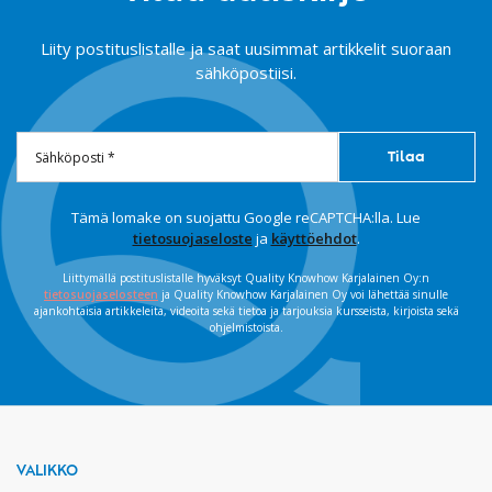
Liity postituslistalle ja saat uusimmat artikkelit suoraan
sähköpostiisi.
Tämä lomake on suojattu Google reCAPTCHA:lla. Lue
tietosuojaseloste
ja
käyttöehdot
.
Liittymällä postituslistalle hyväksyt Quality Knowhow Karjalainen Oy:n
tietosuojaselosteen
ja Quality Knowhow Karjalainen Oy voi lähettää sinulle
ajankohtaisia artikkeleita, videoita sekä tietoa ja tarjouksia kursseista, kirjoista sekä
ohjelmistoista.
VALIKKO