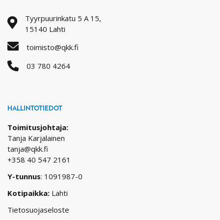
Tyyrpuurinkatu 5 A 15,
15140 Lahti
toimisto@qkk.fi
03 780 4264
HALLINTOTIEDOT
Toimitusjohtaja:
Tanja Karjalainen
tanja@qkk.fi
+358 40 547 2161
Y-tunnus
: 1091987-0
Kotipaikka:
Lahti
Tietosuojaseloste