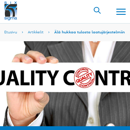
Etusivu
›
Artikkelit
›
Älä hukkaa tulosta laatujärjestelmiin