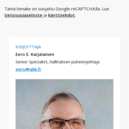
Tämä lomake on suojattu Google reCAPTCHA:lla. Lue
tietosuojaseloste
ja
käyttöehdot
.
KIRJOITTAJA
Eero E. Karjalainen
Senior Specialist, hallituksen puheenjohtaja
eero@qkk.fi