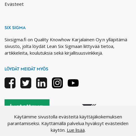
Evästeet
SIX SIGMA
Sixsigma.fi on Quality Knowhow Karjalainen Oy:n ylläpitämä
sivusto, jolta löydät Lean Six Sigmaan liittyvää tietoa,
artikkeleita, koulutuksia sekä kirjallisuusvinkkejä.
LÖYDÄT MEIDÄT MYÖS
Facebook
Twitter
Linkedin
Instagram
Youtube
Käytämme sivustolla evästeitä käyttäjäkokemuksen
parantamiseksi. Käyttämällä palvelua hyväksyt evästeiden
käytön.
Lue lisää
.