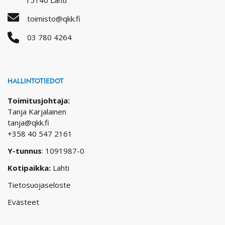
15140 Lahti
toimisto@qkk.fi
03 780 4264
HALLINTOTIEDOT
Toimitusjohtaja:
Tanja Karjalainen
tanja@qkk.fi
+358 40 547 2161
Y-tunnus
: 1091987-0
Kotipaikka:
Lahti
Tietosuojaseloste
Evästeet