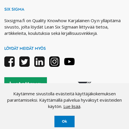
SIX SIGMA
Sixsigma.fi on Quality Knowhow Karjalainen Oy:n ylläpitämä
sivusto, jolta löydät Lean Six Sigmaan liittyvää tietoa,
artikkeleita, koulutuksia sekä kirjallisuusvinkkejä.
LÖYDÄT MEIDÄT MYÖS
Facebook
Twitter
Linkedin
Instagram
Youtube
Käytämme sivustolla evästeitä käyttäjäkokemuksen
parantamiseksi. Käyttämällä palvelua hyväksyt evästeiden
käytön.
Lue lisää
.
Ok