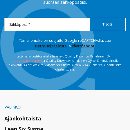
suoraan sähköpostiisi.
Tämä lomake on suojattu Google reCAPTCHA:lla. Lue
tietosuojaseloste
ja
käyttöehdot
.
Liittymällä postituslistalle hyväksyt Quality Knowhow Karjalainen Oy:n
tietosuojaselosteen
ja Quality Knowhow Karjalainen Oy voi lähettää sinulle
ajankohtaisia artikkeleita, videoita sekä tietoa ja tarjouksia kursseista, kirjoista sekä
ohjelmistoista.
VALIKKO
Ajankohtaista
Lean Six Sigma