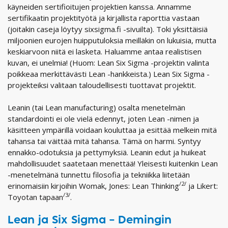
käyneiden sertifioitujen projektien kanssa. Annamme
sertifikaatin projektityötä ja kirjallista raporttia vastaan
(joitakin caseja löytyy sixsigma.fi -sivuilta). Toki yksittäisiä
miljoonien eurojen huipputuloksia meilläkin on lukuisia, mutta
keskiarvoon niitä ei lasketa. Haluamme antaa realistisen
kuvan, ei unelmia! (Huom: Lean Six Sigma -projektin valinta
poikkeaa merkittävästi Lean -hankkeista.) Lean Six Sigma -
projekteiksi valitaan taloudellisesti tuottavat projektit.
Leanin (tai Lean manufacturing) osalta menetelmän
standardointi ei ole vielä edennyt, joten Lean -nimen ja
käsitteen ympärillä voidaan kouluttaa ja esittää melkein mitä
tahansa tai väittää mitä tahansa. Tämä on harmi. Syntyy
ennakko-odotuksia ja pettymyksiä. Leanin edut ja huikeat
mahdollisuudet saatetaan menettää! Yleisesti kuitenkin Lean
-menetelmänä tunnettu filosofia ja tekniikka liitetään
/2/
erinomaisiin kirjoihin Womak, Jones: Lean Thinking
ja Likert:
/3/
Toyotan tapaan
.
Lean ja Six Sigma – Demingin