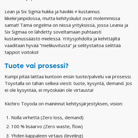
Lean ja Six Sigma hukka ja hävikki ≠ kustannus
liikekirjanpidossa, mutta kehityskulut ovat molemmissa
samat! Tämä ongelma on niissä yrityksissä, jossa Leania ja
Six Sigmaa on lähdetty soveltamaan puhtaasti
kustannussäästö mielessä. Yritysjohdolta ja kehittäjiltä
vaaditaan hyvää ”mielikuvitusta” ja selitystaitoa selittää
tappiot voitoksi!
Tuote vai prosessi?
Kumpi pitää laittaa kuntoon ensin tuote/palvelu vai prosessi.
Toyotalla on tähän selkeä viesti: tuote, kysyntä, demand. Jos
ei ole kysyntää, ei myöskään ole virtausta!
Kiichiro Toyoda on maininnut kehitysjärjestyksen, vision:
Nolla virhettä (Zero loss, demand)
100 % lisäarvo (Zero waste, flow)
Yhden kappaleen virtaus (leveling)