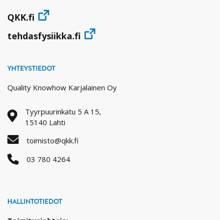
QKK.fi
tehdasfysiikka.fi
YHTEYSTIEDOT
Quality Knowhow Karjalainen Oy
Tyyrpuurinkatu 5 A 15,
15140 Lahti
toimisto@qkk.fi
03 780 4264
HALLINTOTIEDOT