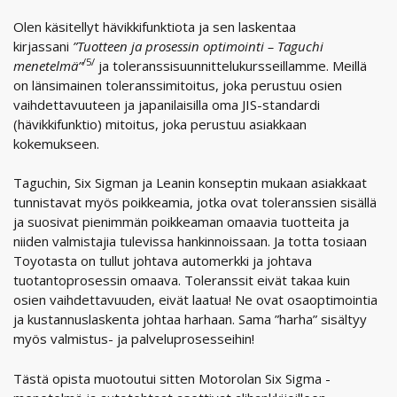
Olen käsitellyt hävikkifunktiota ja sen laskentaa
kirjassani
”Tuotteen ja prosessin optimointi – Taguchi
/5/
menetelmä”
ja toleranssisuunnittelukursseillamme. Meillä
on länsimainen toleranssimitoitus, joka perustuu osien
vaihdettavuuteen ja japanilaisilla oma JIS-standardi
(hävikkifunktio) mitoitus, joka perustuu asiakkaan
kokemukseen.
Taguchin, Six Sigman ja Leanin konseptin mukaan asiakkaat
tunnistavat myös poikkeamia, jotka ovat toleranssien sisällä
ja suosivat pienimmän poikkeaman omaavia tuotteita ja
niiden valmistajia tulevissa hankinnoissaan. Ja totta tosiaan
Toyotasta on tullut johtava automerkki ja johtava
tuotantoprosessin omaava. Toleranssit eivät takaa kuin
osien vaihdettavuuden, eivät laatua! Ne ovat osaoptimointia
ja kustannuslaskenta johtaa harhaan. Sama ”harha” sisältyy
myös valmistus- ja palveluprosesseihin!
Tästä opista muotoutui sitten Motorolan Six Sigma -