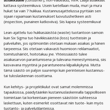
kattava systeemikuva. Usein luetellaan muda, muri ja mura
hukat tai vain 7 hukkaa. Kustannusajattelussa pyritään sen
sijaan rajaamaan kustannukset luovutushetkeen asti
(inspection, punainen katkoviiva). Siis kapea systeemikuva!
Lean-ajattelu tuo hukkasäästöä (waste) tuotantoon samoin
kuin Six Sigma tuo hävikkisäästöä (loss) tuotteisiin ja
palveluihin, jos optimointiin otetaan mukaan asiakas ja hänen
tarpeensa. Siis otetaan vakavasti huomioon reklamaatiot,
toimitushäiriöt, hoitotakuu jne. Yhteissäästö tulee
asiakasarvon parantumisena ja tulevana menestymisenä, siis
kasvavana myyntinä ja parantuneena kilpailukykynä. Mutta
tämä säästö on paljon suurempi kuin perinteisen kustannus-
tai tuloslaskennan osoittama.
Kun kehitys- ja projektikulut ovat samat molemmissa
tapauksissa, päädytäänkin kustannuslaskennalla tappiolliseen
toimintaan tai korkeintaan pieneen säästöön suhteessa
laskettuun, kuten esimerkit osoittavat niin tuote- kuin myös
tuotanto- ja palvelutilanteissa.