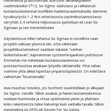
menetelmä ja autotehtaat asettivat alihankkijoilleen
p
vaatimukseksi C
>2, Six Sigma -laatutaso ja ratkaisivat
kustannuslaskennan konfliktin hankintavaatimuksella. Aiemmin
hyväksytystä 1-2 %:n virhetasosta (optimikustannustaso)
siirryttiin 3,4 virhettä miljoonassa ajatteluun eli Lean Six
Sigmaan ja sen menetelmään!
Käytännössä mihin tahansa Six Sigmaa ei sovelleta vaan
projekti valitaan yleensä niin, että vähintään
projektikustannukset saadaan takaisin ”vanhan
laskentatavan”, kapeamman systeemirajauksen puitteissa!
Emmehän me mihinkään kustannuslaskentaa voi
poistaa/muuttaa ainakaan lyhyellä tähtäimellä. Yhtä vähän
voimme yhtä äkkiä lopettaa ympäristöpäästöt. On edettävä
vaiheittain ”hivuttamalla”.
Asia muuttuu toiseksi, jos tuotteet suunnitellaan jo alkujaan
Six Sigma -tasolle. Silloin asiakas ja hänen kustannuksensa
voidaan huomioida ja ottaa optimoinnin piiriin ja yllättäen
koko rakenteesta tulee halvempi kuin vanhalla tavalla. Silloin
menetelmä on DFSS eli Design For Six Sigma.