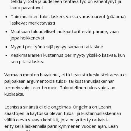
tehdä ylitöitä ja uudelleen tehtävä työ on vähentynyt ja
laatu parantunut
Toiminnallinen tulos laskee, vaikka varastoarvot (pääoma)
laskevat merkittävästi
Muutkaan taloudelliset indikaattorit eivät parane, vaan
jopa heikkenevät
Myynti per työntekijä pysyy samana tai laskee
Keskimääräinen kustannus per myyty yksikkö kasvaa, kun
sen pitäisi laskea
Varmaan moni on havainnut, että Leanista keskusteltaessa ei
paljoakaan argumentoida tulos- tai kustannuslaskennan
termein vain Lean-termein. Taloudellinen tulos vaietaan
kuoliaaksi.
Leanissa sinänsä ei ole ongelmaa. Ongelma on Leanin
säästöjen ja käytössä olevan tulos- ja kustannuslaskennan
välillä oleva vakava konflikti, jota on yritetty ratkaista
erityisellä laskennalla parin kymmenen vuoden ajan, Lean