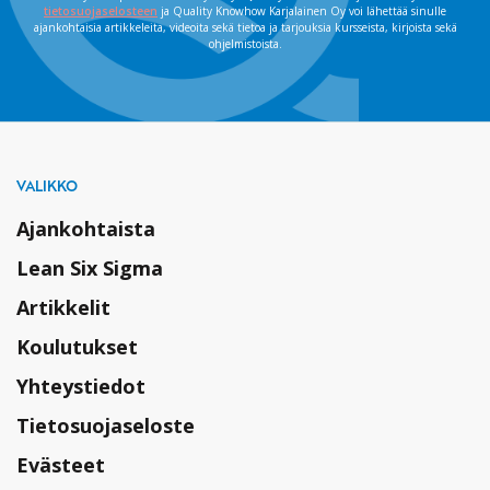
tietosuojaselosteen
ja Quality Knowhow Karjalainen Oy voi lähettää sinulle
ajankohtaisia artikkeleita, videoita sekä tietoa ja tarjouksia kursseista, kirjoista sekä
ohjelmistoista.
VALIKKO
Ajankohtaista
Lean Six Sigma
Artikkelit
Koulutukset
Yhteystiedot
Tietosuojaseloste
Evästeet