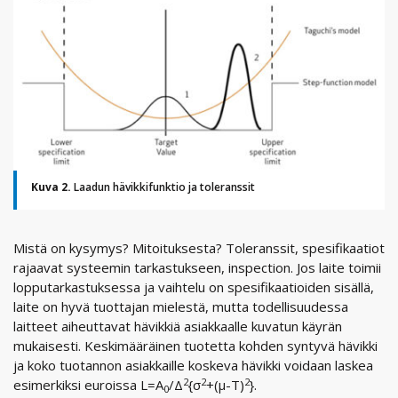
Kuva 2.
Laadun hävikkifunktio ja toleranssit
Mistä on kysymys? Mitoituksesta? Toleranssit, spesifikaatiot
rajaavat systeemin tarkastukseen, inspection. Jos laite toimii
lopputarkastuksessa ja vaihtelu on spesifikaatioiden sisällä,
laite on hyvä tuottajan mielestä, mutta todellisuudessa
laitteet aiheuttavat hävikkiä asiakkaalle kuvatun käyrän
mukaisesti. Keskimääräinen tuotetta kohden syntyvä hävikki
ja koko tuotannon asiakkaille koskeva hävikki voidaan laskea
2
2
2
esimerkiksi euroissa L=A
/Δ
{σ
+(μ-T)
}.
0