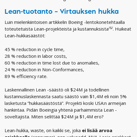
Lean-tuotanto – Virtauksen hukka
Luin mielenkiintoisen artikkelin Boeing -lentokonetehtaalla
/6/
toteutetuista Lean-projekteista ja kustannuksista
. Huikeat
Lean-hukkasäästöt:
45 % reduction in cycle time,
28 % reduction in labor costs,
60 % reduction in time lost due to anomalies,
24 % reduction in Non-Conformances,
89 % efficiency rate.
Laskennallinen Lean -säästö oli $24M ja todellinen
kustannuslaskennasta saatu säästö vain $1,4M eli noin 5%
lasketusta ”hukkasäästöstä”. Projekti koski USA:n armeijan
hankintaa. Pidän Boeingia yhtenä parhaimmista Lean -
soveltajista. Miten selittää $24M ja $1,4M ero?
Lean-hukka, waste, on kaikki se, joka
ei lisää arvoa
asiakkaalle
(consumer), non-valueadd, NVA. Laaja asiakkaat