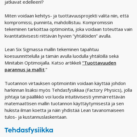
jatkavat edelleen!?
Miten voidaan kehitys- ja tuottavuusprojekti valita niin, että
kompromissi, punninta, mahdollistuu. Kompromissin
tekeminen tarkoittaa optimointia, joka voidaan toteuttaa vain
kvantitatiivisesti riittävän hyvien ”yhtälöiden” avulla.
Lean Six Sigmassa mallin tekeminen tapahtuu
koesuunnittelulla ja tämän avulla luodulla yhtälöillä sekä
Minitabin Optimoijalla. Katso artikkeli
”Tuottavuuden
parannus ja mallit
.”
Tuotannon virtauksen optimointiin voidaan käyttää johdon
harkinnan lisäksi myös Tehdasfysikkaa (Factory Physics), jolla
johtaja tai päällikkö voi luoda intuitiivisesti ymmärrettävän
matemaattisen mallin tuotannon käyttäytymisestä ja sen
hukista ilman koetta ja näin yhdistää Lean tavanomaiseen
tulos- ja kustannuslaskentaan.
Tehdasfysiikka