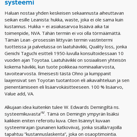
systeemi
Haluan nostaa yhden keskeisen sekaannusta aiheuttavan
seikan esille Leanista: hukka, waste, joka ei ole sama kuin
kustannus. Hukka = ei asiakasarvoa lisäävä aika tai
toimenpide, NVA. Tähän termiin ei voi olla törmäämättä.
Tämän Lean -prosessiin liittyvän termin vastintermi
tuotteissa ja palveluissa on laatuhävikki, Quality loss, jonka
Genichi Taguchi esitteli 1950-luvulla konsultoidessaan 10
vuoden ajan Toyotaa. Laatuhävikki on sosiaalisen yhteisön
kokema hävikki, kun tuote poikkeaa nominaaliarvosta,
tavoitearvosta. Ilmeisesti tästä Ohno ja kumppanit
laajensivat sen Toyotan tuotantoon eli aikavaihteluun ja sen
pienentämiseen eli lisäarvokäsitteeseen. 100 % lisäarvo,
Value add, VA.
Alkujaan idea kuitenkin tulee W. Edwards Demingiltä ns.
/4/
systeemikuvasta
. Tämä on Demingin ympyrän lisäksi
kaikkein eniten referoitu kuva. Olen lisännyt kuvaan
systeemirajan (punainen katkoviiva), jonka sisällä/rajoilla
tapahtuu ”kustannuslaskenta”, joka on osaoptimointia.