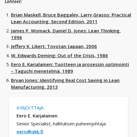
Lähteet:
Brian Maskell, Bruce Baggaley, Larry Grasso: Practical
Lean Accounting, Second Edition, 2011
James P. Womack, Daniel D. Jones: Lean Thinking,
1996
Jeffery K. Likert: Toyotan tapaan, 2006
W. Edwards Deming: Out of the Crisis, 1986
Eero E. Karjalainen: Tuotteen ja prosessin optimointi
– Taguchi menetelmä, 1989
Bryan Jones: Identifying Real Cost Saving in Lean
Manufacturing, 2013
KIRJOITTAJA
Eero E. Karjalainen
Senior Specialist, hallituksen puheenjohtaja
eero@qkk.fi