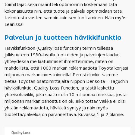
toimittajat sekä määritteli optimoinnin koskemaan tätä
kokonaisuutta niin, että tuote ja palvelu optimoidaan tätä
tarkoitusta vasten samoin kuin sen tuottaminen. Näin myös
Leanissa!
Palvelun ja tuotteen hävikkifunktio
Hävikkifunktion (Quality loss function) termin tullessa
julkisuuteen 1980-luvulla tuotteiden ja palvelujen laadun
yhteydessä me laatuihmiset ihmettelimme, miten on
mahdollista, että 1000 markan reklamaatiota Toyota korjasi
miljoonan markan investoinneilla! Perustelunkin saimme
tietää Toyotan osatoimittajalta Nippon Densolta – Taguchin
hävikkifunktio, Quality Loss Function, ja tästä laskettu
yhteisöhävikki, joka saattoi olla 10 miljoonaa markkaa, josta
miljoonan markan panostus on ok, eikö totta? Vaikka ei olisi
yhtään reklamaatiota, hävikkiä syntyy ja näin myös
tuotetta/palvelua on parannettava. Kuvassa 1 ja 2 tilanne.