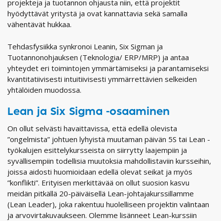
projekteja ja tuotannon ohjausta niin, että projektit
hyödyttävät yritystä ja ovat kannattavia sekä samalla
vähentävät hukkaa.
Tehdasfysiikka synkronoi Leanin, Six Sigman ja
Tuotannonohjauksen (Teknologia/ ERP/MRP) ja antaa
yhteydet eri toimintojen ymmärtämiseksi ja parantamiseksi
kvantitatiivisesti intuitiivisesti ymmärrettävien selkeiden
yhtälöiden muodossa.
Lean ja Six Sigma -osaaminen
On ollut selvästi havaittavissa, että edellä olevista
”ongelmista” johtuen lyhyistä muutaman päivän 5S tai Lean -
työkalujen esittelykursseista on siirrytty laajempiin ja
syvällisempiin todellisia muutoksia mahdollistaviin kursseihin,
joissa aidosti huomioidaan edellä olevat seikat ja myös
”konflikti”. Erityisen merkittävää on ollut suosion kasvu
meidän pitkällä 20-päiväisellä Lean-johtajakurssillamme
(Lean Leader), joka rakentuu huolelliseen projektin valintaan
ja arvovirtakuvaukseen. Olemme lisänneet Lean-kurssiin