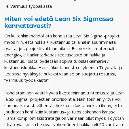
Varmuus työpaikasta
Miten voi edetä Lean Six Sigmassa
kannattavasti?
On kuitenkin mahdollista kohdistaa Lean Six Sigma -projekti
myös niin, että hukka ≈ kustannus tai ainakin suurimmalta
osalta, jos projekti valitaan oikein. Esimerkiksi materiaali-,
energia-, alihankinta/kapasiteettisäästö on hukka ja
kustannus, joista löydetään sopiva tuloslaskelmarivi /
kustannusluokka. Henkilökustannusta ei yleensä Toyotalla ja
Leanissa hyväksytä hukaksi vaan se on suojattu resurssi,
”Varmuus työpaikasta”!
Kohdistaminen vaatii hyvää liiketoiminnan tuntemusta ja Lean
ja Six Sigma -projektien priorisointia. Näin toimien yritys voi
samanaikaisesti vähentää hukkaa ja kustannuksia ilman, että
joudutaan konfliktiin kustannus- ja tuloslaskennan kanssa.
Tämä kompromissistrategia on varmaan ollut myös Toyotan
strategia, koska he ovat vähentäneet hukkaa yli 50 vuotta ja