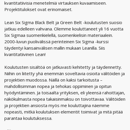
kvantitatiivisia menetelmiä virtauksen kuvaamiseen.
Projektitulokset ovat erinomaiset.
Lean Six Sigma Black Belt ja Green Belt -koulutusten suosio
jatkuu edelleen vahvana. Olemme kouluttaneet yli 16 vuotta
Six Sigmaa suomenkielellä, suomenkielisin materiaalein.
2000-luvun puolivälissä perinteinen Six Sigma -kurssi
täydentyi kansainvälisen mallin mukaan Leanilla. Siis
kvantitatiivinen Lean!
Koulutusten sisältöä on jatkuvasti kehitetty ja täydennetty.
Niihin on liitetty yhä enemmän soveltavia osioita välitöiden ja
projektien muodossa. Näillä on kaksi tarkoitusta –
mahdollisimman nopea ja tehokas oppiminen ja opitun
hyödyntäminen. Ja toisaalta yrityksen, eli yleensä rahoittajan,
näkökulmasta nopea takaisinmaksu on toivottavaa. Välitöiden
ja projektien ansiosta myös me kouluttajina näemme
nopeasti, mitkä koulutuksen elementit toimivat ja mitä pitää
parantaa koulutuksessa.