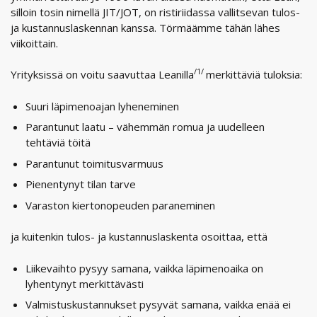
silloin tosin nimellä JIT/JOT, on ristiriidassa vallitsevan tulos-
ja kustannuslaskennan kanssa. Törmäämme tähän lähes
viikoittain.
/1/
Yrityksissä on voitu saavuttaa Leanilla
merkittäviä tuloksia:
Suuri läpimenoajan lyheneminen
Parantunut laatu – vähemmän romua ja uudelleen
tehtäviä töitä
Parantunut toimitusvarmuus
Pienentynyt tilan tarve
Varaston kiertonopeuden paraneminen
ja kuitenkin tulos- ja kustannuslaskenta osoittaa, että
Liikevaihto pysyy samana, vaikka läpimenoaika on
lyhentynyt merkittävästi
Valmistuskustannukset pysyvät samana, vaikka enää ei