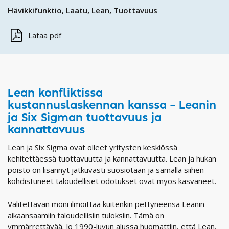
Hävikkifunktio
Laatu
Lean
Tuottavuus
Lataa pdf
Lean konfliktissa
kustannuslaskennan kanssa – Leanin
ja Six Sigman tuottavuus ja
kannattavuus
Lean ja Six Sigma ovat olleet yritysten keskiössä
kehitettäessä tuottavuutta ja kannattavuutta. Lean ja hukan
poisto on lisännyt jatkuvasti suosiotaan ja samalla siihen
kohdistuneet taloudelliset odotukset ovat myös kasvaneet.
Valitettavan moni ilmoittaa kuitenkin pettyneensä Leanin
aikaansaamiin taloudellisiin tuloksiin. Tämä on
ymmärrettävää. Jo 1990-luvun alussa huomattiin, että Lean,