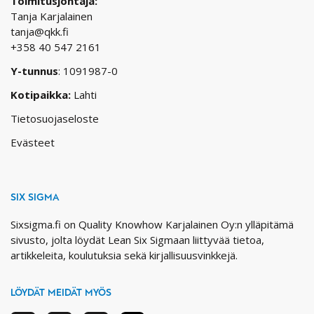
Toimitusjohtaja:
Tanja Karjalainen
tanja@qkk.fi
+358 40 547 2161
Y-tunnus
: 1091987-0
Kotipaikka:
Lahti
Tietosuojaseloste
Evästeet
SIX SIGMA
Sixsigma.fi on Quality Knowhow Karjalainen Oy:n ylläpitämä
sivusto, jolta löydät Lean Six Sigmaan liittyvää tietoa,
artikkeleita, koulutuksia sekä kirjallisuusvinkkejä.
LÖYDÄT MEIDÄT MYÖS