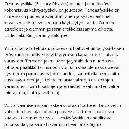
Tehdasfysiikka (Factory Physics) on uusi ja merkittävä
kokonaisuus kehitystyökalujen joukossa. Tehdasfysiikka on
nimensäkin puolesta kvantitatiivinen ja systemaattinen
kuvaus valmistussysteemien käyttäytymisestä. Olemme
esitelleet jo aiemmin joissain artikkeleissamme aihetta,
Littlen laki, Kingmanin yhtälö jne.
Ymmärtämällä tehtaan, prosessin, hoitoketjun tai yksittäisen
työsolun luonnollisen käyttäytymisen kapasiteetti-, aika- ja
varastobuffereiden ja eri lakien ja yhtälöiden muodossa,
johtaja, päällikkö tai insinööri voi tunnistaa olemassa olevan
systeemin parannusmahdollisuudet, suunnitella tehokkaita
uusia systeemejä ja tehdä erilaisia valintoja eräkokojen,
varastojen, toimitusaikojen ja erilaisten vaatimusten välillä
(hinta, aika, laatu ja vaihtelu).
Voit arvaamisen sijaan laskea suoraan tuotteen tai palvelun
valmistumisen ajankohdan prosessista tai hoitoketjusta
saatavista parametreista. Tehdasfysiikka mahdollistaa
priorisoida yhä kannattavammin Lean ja Six Sigma -