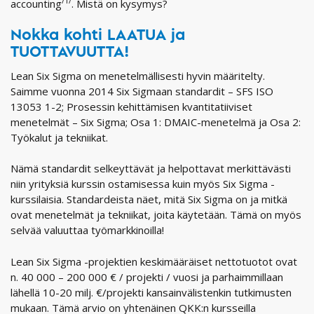
/1/
accounting
. Mistä on kysymys?
Nokka kohti LAATUA ja
TUOTTAVUUTTA!
Lean Six Sigma on menetelmällisesti hyvin määritelty.
Saimme vuonna 2014 Six Sigmaan standardit – SFS ISO
13053 1-2; Prosessin kehittämisen kvantitatiiviset
menetelmät – Six Sigma; Osa 1: DMAIC-menetelmä ja Osa 2:
Työkalut ja tekniikat.
Nämä standardit selkeyttävät ja helpottavat merkittävästi
niin yrityksiä kurssin ostamisessa kuin myös Six Sigma -
kurssilaisia. Standardeista näet, mitä Six Sigma on ja mitkä
ovat menetelmät ja tekniikat, joita käytetään. Tämä on myös
selvää valuuttaa työmarkkinoilla!
Lean Six Sigma -projektien keskimääräiset nettotuotot ovat
n. 40 000 – 200 000 € / projekti / vuosi ja parhaimmillaan
lähellä 10-20 milj. €/projekti kansainvälistenkin tutkimusten
mukaan. Tämä arvio on yhtenäinen QKK:n kursseilla