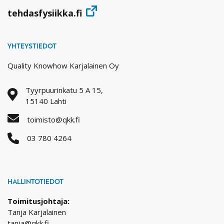
tehdasfysiikka.fi
YHTEYSTIEDOT
Quality Knowhow Karjalainen Oy
Tyyrpuurinkatu 5 A 15,
15140 Lahti
toimisto@qkk.fi
03 780 4264
HALLINTOTIEDOT
Toimitusjohtaja:
Tanja Karjalainen
tanja@qkk.fi