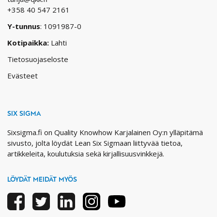
+358 40 547 2161
Y-tunnus
: 1091987-0
Kotipaikka:
Lahti
Tietosuojaseloste
Evästeet
SIX SIGMA
Sixsigma.fi on Quality Knowhow Karjalainen Oy:n ylläpitämä
sivusto, jolta löydät Lean Six Sigmaan liittyvää tietoa,
artikkeleita, koulutuksia sekä kirjallisuusvinkkejä.
LÖYDÄT MEIDÄT MYÖS
Facebook
Twitter
Linkedin
Instagram
Youtube