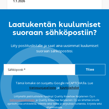
1.1.2026
Laatukentän kuulumiset
suoraan sähköpostiin?
Liity postituslistalle ja saat aina uusimmat kuulumiset
suoraan sähköpostiisi.
Tämä lomake on suojattu Google reCAPTCHA:lla. Lue
tietosuojaseloste
ja
käyttöehdot
.
Liittymällä postituslistalle hyväksyt Quality Knowhow Karjalainen Oy:n
tietosuojaselosteen
ja Quality Knowhow Karjalainen Oy voi lähettää sinulle
ajankohtaisia artikkeleita, videoita sekä tietoa ja tarjouksia kursseista, kirjoista sekä
ohjelmistoista.